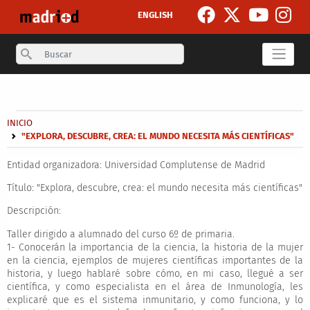
Pasar al contenido principal
ENGLISH
Search
Secondary breadcrumb
Sobrescribir enlaces de ayuda a la navegación
INICIO
"EXPLORA, DESCUBRE, CREA: EL MUNDO NECESITA MÁS CIENTÍFICAS"
Entidad organizadora:
Universidad Complutense de Madrid
Título:
"Explora, descubre, crea: el mundo necesita más científicas"
Descripción:
Taller dirigido a alumnado del curso 6º de primaria.
1- Conocerán la importancia de la ciencia, la historia de la mujer
en la ciencia, ejemplos de mujeres científicas importantes de la
historia, y luego hablaré sobre cómo, en mi caso, llegué a ser
científica, y como especialista en el área de Inmunología, les
explicaré que es el sistema inmunitario, y como funciona, y lo