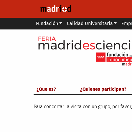
Pasar al contenido principal
Main menu
Fundación
Calidad Universitaria
Emp
¿Que es?
¿Quienes participan?
Para concertar la visita con un grupo, por favor,