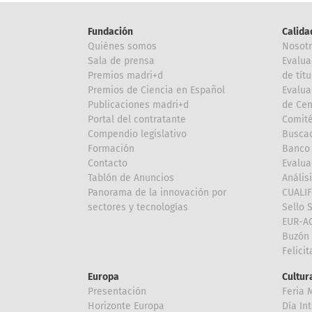
Fundación
Calida
Quiénes somos
Nosot
Sala de prensa
Evalua
Premios madri+d
de títu
Premios de Ciencia en Español
Evalua
Publicaciones madri+d
de Cen
Portal del contratante
Comité
Compendio legislativo
Buscad
Formación
Banco 
Contacto
Evalua
Tablón de Anuncios
Anális
Panorama de la innovación por
CUALI
sectores y tecnologías
Sello 
EUR-A
Buzón 
Felici
Europa
Cultura
Presentación
Feria 
Horizonte Europa
Día In