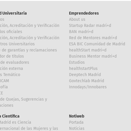
d Universitaria
Emprendedores
ros
About us
ción, Acreditación y Verificación
Startup Radar madri+d
los oficiales
BAN madri+d
ción, Acreditación y Verificación
Red de Mentores madri+d
tros Universitarios
ESA BIC Comunidad de Madrid
 de garantías y reclamaciones
healthStart madri+d
or de títulos
Business Mentor madri+d
de evaluadores
Estudios
ción externa
healthstartPlus
is Temático
Deeptech Madrid
FICAM
Govtechlab Madrid
Sofía
Innodays/Innobares
CE
de Quejas, Sugerencias y
taciones
 Científica
Notiweb
Madrid es Ciencia
Portada
ternacional de las Mujeres y las
Noticias