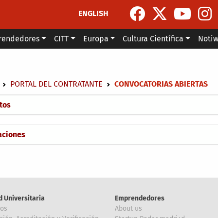
ENGLISH
rendedores
CITT
Europa
Cultura Científica
Noti
escribir enlaces de ayuda a la navegación
PORTAL DEL CONTRATANTE
CONVOCATORIAS ABIERTAS
tos
taciones
d Universitaria
Emprendedores
ros
About us