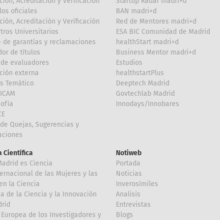
ción, Acreditación y Verificación
Startup Radar madri+d
los oficiales
BAN madri+d
ción, Acreditación y Verificación
Red de Mentores madri+d
tros Universitarios
ESA BIC Comunidad de Madrid
 de garantías y reclamaciones
healthStart madri+d
or de títulos
Business Mentor madri+d
de evaluadores
Estudios
ción externa
healthstartPlus
is Temático
Deeptech Madrid
FICAM
Govtechlab Madrid
Sofía
Innodays/Innobares
CE
de Quejas, Sugerencias y
taciones
 Científica
Notiweb
Madrid es Ciencia
Portada
ternacional de las Mujeres y las
Noticias
en la Ciencia
Inverosímiles
 de la Ciencia y la Innovación
Analisis
rid
Entrevistas
Europea de los Investigadores y
Blogs