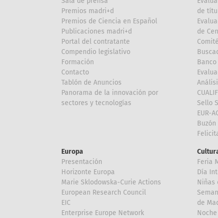
Sala de prensa
Evalua
Premios madri+d
de títu
Premios de Ciencia en Español
Evalua
Publicaciones madri+d
de Cen
Portal del contratante
Comité
Compendio legislativo
Buscad
Formación
Banco 
Contacto
Evalua
Tablón de Anuncios
Anális
Panorama de la innovación por
CUALI
sectores y tecnologías
Sello 
EUR-A
Buzón 
Felici
Europa
Cultura
Presentación
Feria 
Horizonte Europa
Día In
Marie Sklodowska-Curie Actions
Niñas 
European Research Council
Semana
EIC
de Mad
Enterprise Europe Network
Noche 