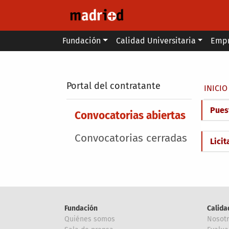
Pasar al contenido principal
Main menu
Fundación
Calidad Universitaria
Emp
Secondary breadcrumb
Portal del contratante
Sobr
INICIO
Pues
Main menu
Convocatorias abiertas
Convocatorias cerradas
Lici
Fundación
Calida
Quiénes somos
Nosot