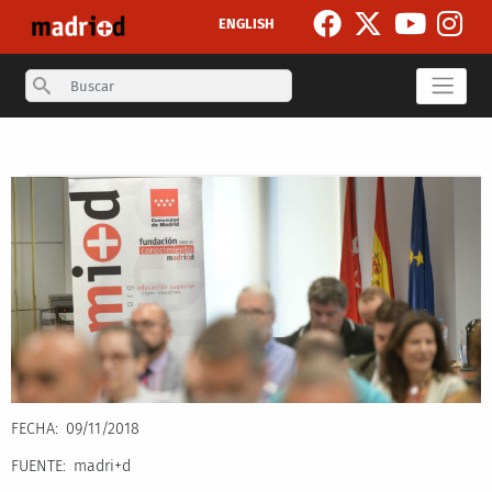
Pasar al contenido principal
ENGLISH
Search
Secondary breadcrumb
FECHA
09/11/2018
FUENTE
madri+d