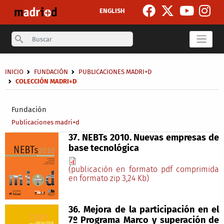
Pasar al contenido principal
ENGLISH
Search
Sobrescribir enlaces de ayuda a la navegación
INICIO
FUNDACIÓN
PUBLICACIONES MADRI+D
COLECCIÓN MADRI+D
Secondary breadcrumb
Fundación
Publicaciones madri+d
37. NEBTs 2010. Nuevas empresas de
base tecnológica
(publicación en formato pdf comprimida
en formato zip 3,24 Kb)
36. Mejora de la participación en el
7º Programa Marco y superación de