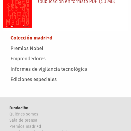
(publicación en formato PDF 1,50 MB)
Main menu
Colección madri+d
Premios Nobel
Emprendedores
Informes de vigilancia tecnológica
Ediciones especiales
Fundación
Quiénes somos
Sala de prensa
Premios madri+d