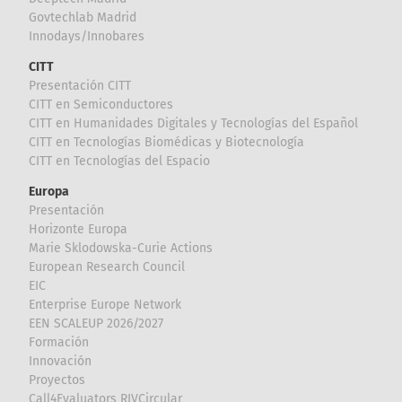
Govtechlab Madrid
Innodays/Innobares
CITT
Presentación CITT
CITT en Semiconductores
CITT en Humanidades Digitales y Tecnologías del Español
CITT en Tecnologías Biomédicas y Biotecnología
CITT en Tecnologías del Espacio
Europa
Presentación
Horizonte Europa
Marie Sklodowska-Curie Actions
European Research Council
EIC
Enterprise Europe Network
EEN SCALEUP 2026/2027
Formación
Innovación
Proyectos
Call4Evaluators RIVCircular