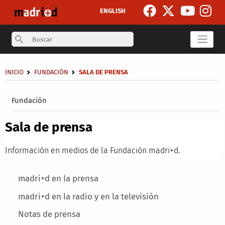
Pasar al contenido principal
ENGLISH
Search
Sobrescribir enlaces de ayuda a la navegación
INICIO
FUNDACIÓN
SALA DE PRENSA
Secondary breadcrumb
Fundación
Sala de prensa
Información en medios de la Fundación madri+d.
Main menu
madri+d en la prensa
madri+d en la radio y en la televisión
Notas de prensa