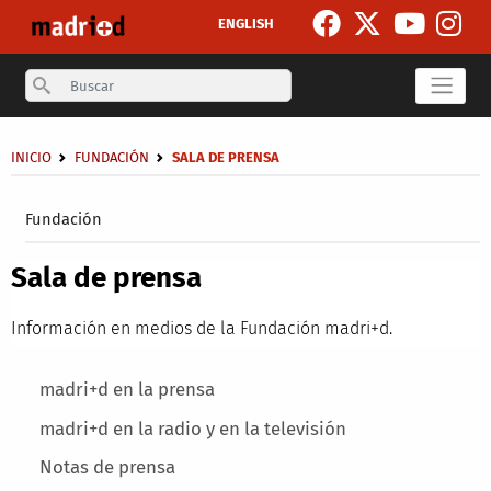
Pasar al contenido principal
ENGLISH
Search
Sobrescribir enlaces de ayuda a la navegación
INICIO
FUNDACIÓN
SALA DE PRENSA
Secondary breadcrumb
Fundación
Sala de prensa
Información en medios de la Fundación madri+d.
Main menu
madri+d en la prensa
madri+d en la radio y en la televisión
Notas de prensa