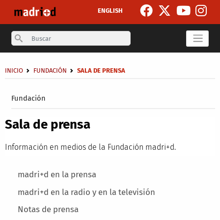
Pasar al contenido principal
ENGLISH
Search
Sobrescribir enlaces de ayuda a la navegación
INICIO
FUNDACIÓN
SALA DE PRENSA
Secondary breadcrumb
Fundación
Sala de prensa
Información en medios de la Fundación madri+d.
Main menu
madri+d en la prensa
madri+d en la radio y en la televisión
Notas de prensa