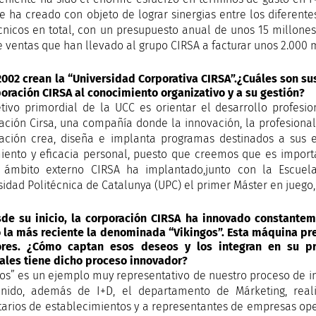
 se ha creado con objeto de lograr sinergias entre los diferen
cnicos en total, con un presupuesto anual de unos 15 millone
de ventas que han llevado al grupo CIRSA a facturar unos 2.000 
 2002 crean la “Universidad Corporativa CIRSA”.¿Cuáles son sus
poración CIRSA al conocimiento organizativo y a su gestión?
etivo primordial de la UCC es orientar el desarrollo profes
ación Cirsa, una compañía donde la innovación, la profesionali
ación crea, diseña e implanta programas destinados a sus
iento y eficacia personal, puesto que creemos que es import
ámbito externo CIRSA ha implantado,junto con la Escuela
sidad Politécnica de Catalunya (UPC) el primer Máster en juego,
sde su inicio, la corporación CIRSA ha innovado constante
 la más reciente la denominada “Vikingos”. Esta máquina pr
ores. ¿Cómo captan esos deseos y los integran en su pr
ales tiene dicho proceso innovador?
gos” es un ejemplo muy representativo de nuestro proceso de 
enido, además de I+D, el departamento de Márketing, reali
tarios de establecimientos y a representantes de empresas opera