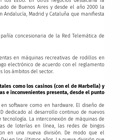
n los EEUU. En otros negocios destacaría la
stado de Buenos Aires y desde el año 2000 la
en Andalucía, Madrid y Cataluña que manifiesta
mpañía concesionaria de la Red Telemática de
entas en máquinas recreativas de rodillos en
go electrónico de acuerdo con el reglamento
 los ámbitos del sector.
 tales como los casinos (con el de Marbella) y
ajas e inconvenientes presenta, desde el punto
nto en software como en hardware. El diseño de
D dedicado al desarrollo continuo de nuevos
e tecnología. La interconexión de máquinas de
as de loterías en línea, las redes de bingos
aron en una nueva división. De modo que el
D+i en los últimos años. La nueva división que