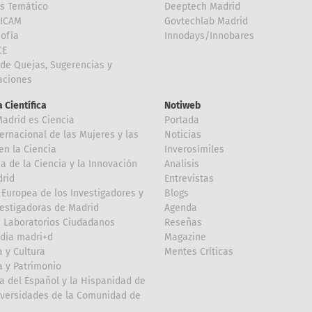
is Temático
Deeptech Madrid
FICAM
Govtechlab Madrid
Sofía
Innodays/Innobares
CE
de Quejas, Sugerencias y
taciones
 Científica
Notiweb
Madrid es Ciencia
Portada
ternacional de las Mujeres y las
Noticias
en la Ciencia
Inverosímiles
 de la Ciencia y la Innovación
Analisis
rid
Entrevistas
Europea de los Investigadores y
Blogs
vestigadoras de Madrid
Agenda
 Laboratorios Ciudadanos
Reseñas
dia madri+d
Magazine
a y Cultura
Mentes Críticas
a y Patrimonio
a del Español y la Hispanidad de
iversidades de la Comunidad de
d