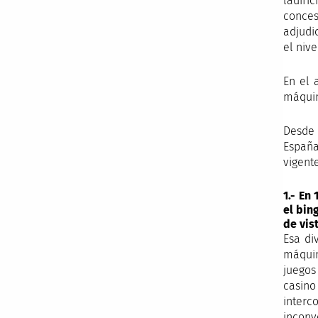
ladifí
conces
adjudi
el nive
En el 
máquin
Desde 
España
vigent
1.- En
el bin
de vis
Esa di
máquin
juegos
casino
interc
inconv