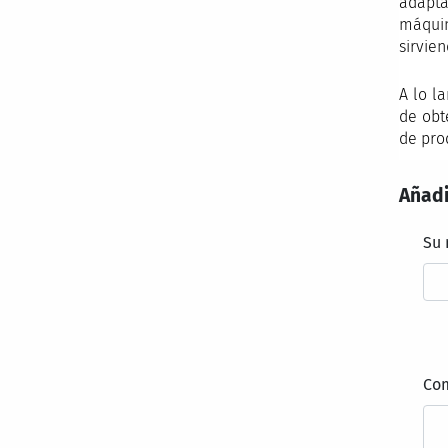
adapta
máquin
sirvien
A lo l
de obt
de pro
Añadi
Su
Co