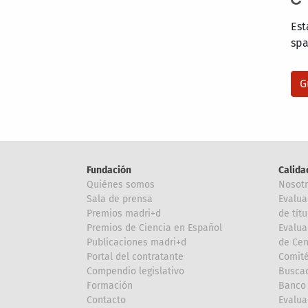
Est
sp
Fundación
Calida
Quiénes somos
Nosot
Sala de prensa
Evalua
Premios madri+d
de títu
Premios de Ciencia en Español
Evalua
Publicaciones madri+d
de Cen
Portal del contratante
Comité
Compendio legislativo
Buscad
Formación
Banco 
Contacto
Evalua