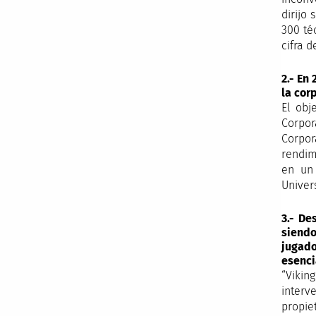
dirijo
300 té
cifra 
2.- En
la cor
El obj
Corpor
Corpor
rendim
en un 
Univer
3.- De
siendo
jugad
esenci
“Vikin
interv
propie