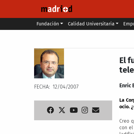
Pasar al contenido principal
Main menu
Fundación
Calidad Universitaria
Emp
Secondary breadcrumb
El 
tel
Enric 
FECHA
12/04/2007
La Cor
ocio. 
Creo q
con el