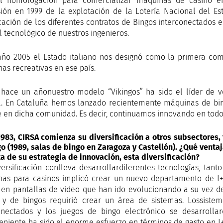
cil homologación para comercializar máquinas de casino e
ión en 1999 de la explotación de la Lotería Nacional del E
cación de los diferentes contratos de Bingos interconectados 
l tecnológico de nuestros ingenieros.
año 2005 el Estado italiano nos designó como la primera co
as recreativas en ese país.
hace un añonuestro modelo “Vikingos” ha sido el líder de v
. En Cataluña hemos lanzado recientemente máquinas de bin
e en dicha comunidad. Es decir, continuamos innovando en todos
 1983, CIRSA comienza su diversificación a otros subsectores,
go (1989, salas de bingo en Zaragoza y Castellón). ¿Qué vent
ta de su estrategia de innovación, esta diversificación?
versificación conlleva desarrollardiferentes tecnologías, ta
as para casinos implicó crear un nuevo departamento de I+
 en pantallas de video que han ido evolucionando a su vez d
 y de bingos requirió crear un área de sistemas. Lossistem
onectados y los juegos de bingo electrónico se desarroll
eniente ha sido el enorme esfuerzo en términos de gasto en I+