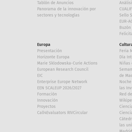
Tablón de Anuncios
Anális
Panorama de la innovación por
CUALI
sectores y tecnologías
Sello 
EUR-A
Buzón 
Felici
Europa
Cultura
Presentación
Feria 
Horizonte Europa
Día In
Marie Sklodowska-Curie Actions
Niñas 
European Research Council
Semana
EIC
de Mad
Enterprise Europe Network
Noche 
EEN SCALEUP 2026/2027
las In
Formación
Red de
Innovación
Wikipe
Proyectos
Cienci
Call4Evaluators RIVCircular
Cienci
Cátedr
las un
Madri