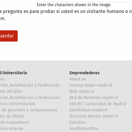
Enter the characters shown in the image.
a pregunta es para probar si usted es un visitante humano o n
am.
d Universitaria
Emprendedores
ros
About us
ción, Acreditación y Verificación
Startup Radar madri+d
los oficiales
BAN madri+d
ción, Acreditación y Verificación
Red de Mentores madri+d
tros Universitarios
ESA BIC Comunidad de Madrid
 de garantías y reclamaciones
healthStart madri+d
or de títulos
Business Mentor madri+d
de evaluadores
Estudios
ción externa
healthstartPlus