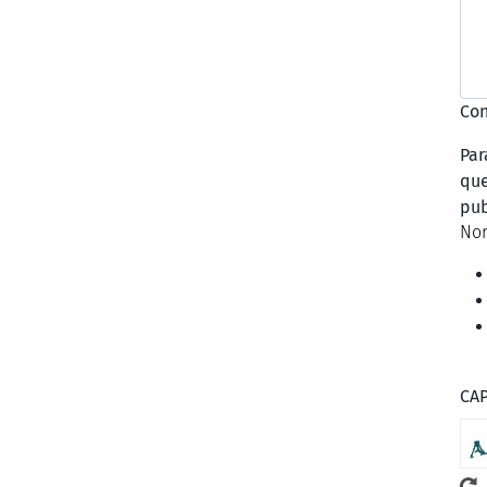
Con
Par
que
pub
Nor
CA