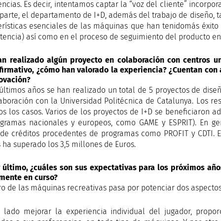
ncias. Es decir, intentamos captar la “voz del cliente” incorpor
 parte, el departamento de I+D, además del trabajo de diseño, 
erísticas esenciales de las máquinas que han tenidomás éxito
encia) así como en el proceso de seguimiento del producto en
an realizado algún proyecto en colaboración con centros un
firmativo, ¿cómo han valorado la experiencia? ¿Cuentan con 
ovación?
 últimos años se han realizado un total de 5 proyectos de diseñ
aboración con la Universidad Politécnica de Catalunya. Los r
os los casos. Varios de los proyectos de I+D se beneficiaron
gramas nacionales y europeos, como GAME y ESPRIT). En gene
de créditos procedentes de programas como PROFIT y CDTI. En
 ha superado los 3,5 millones de Euros.
r último, ¿cuáles son sus expectativas para los próximos añ
mente en curso?
uro de las máquinas recreativas pasa por potenciar dos aspectos
 lado mejorar la experiencia individual del jugador, propo