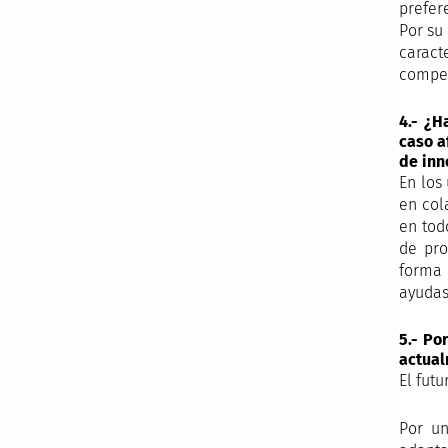
prefere
Por su
caract
compet
4.- ¿H
caso a
de inn
En los
en col
en tod
de pro
forma 
ayudas
5.- Po
actual
El fut
Por un