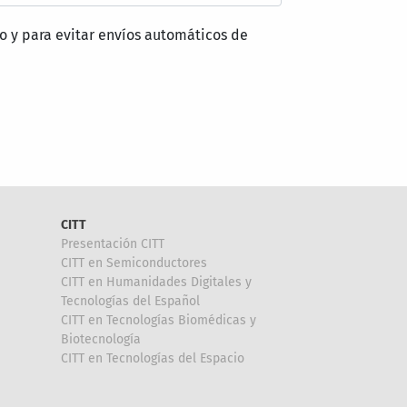
o y para evitar envíos automáticos de
CITT
Presentación CITT
CITT en Semiconductores
CITT en Humanidades Digitales y
Tecnologías del Español
CITT en Tecnologías Biomédicas y
Biotecnología
CITT en Tecnologías del Espacio