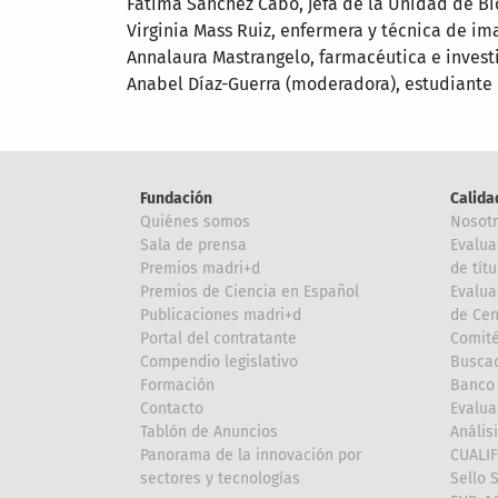
Fátima Sánchez Cabo, jefa de la Unidad de Bi
Virginia Mass Ruiz, enfermera y técnica de i
Annalaura Mastrangelo, farmacéutica e inves
Anabel Díaz-Guerra (moderadora), estudiante
Fundación
Calida
Quiénes somos
Nosot
Sala de prensa
Evalua
Premios madri+d
de títu
Premios de Ciencia en Español
Evalua
Publicaciones madri+d
de Cen
Portal del contratante
Comité
Compendio legislativo
Buscad
Formación
Banco 
Contacto
Evalua
Tablón de Anuncios
Anális
Panorama de la innovación por
CUALI
sectores y tecnologías
Sello 