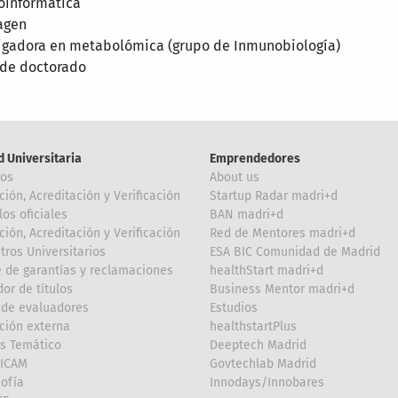
oinformática
magen
tigadora en metabolómica (grupo de Inmunobiología)
 de doctorado
d Universitaria
Emprendedores
ros
About us
ción, Acreditación y Verificación
Startup Radar madri+d
los oficiales
BAN madri+d
ción, Acreditación y Verificación
Red de Mentores madri+d
tros Universitarios
ESA BIC Comunidad de Madrid
 de garantías y reclamaciones
healthStart madri+d
or de títulos
Business Mentor madri+d
de evaluadores
Estudios
ción externa
healthstartPlus
is Temático
Deeptech Madrid
FICAM
Govtechlab Madrid
Sofía
Innodays/Innobares