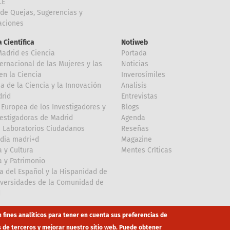
CE
de Quejas, Sugerencias y
taciones
 Científica
Notiweb
Madrid es Ciencia
Portada
ternacional de las Mujeres y las
Noticias
en la Ciencia
Inverosímiles
 de la Ciencia y la Innovación
Analisis
rid
Entrevistas
Europea de los Investigadores y
Blogs
vestigadoras de Madrid
Agenda
 Laboratorios Ciudadanos
Reseñas
dia madri+d
Magazine
a y Cultura
Mentes Críticas
a y Patrimonio
a del Español y la Hispanidad de
iversidades de la Comunidad de
d
n fines analíticos para tener en cuenta sus preferencias de
s de terceros y mejorar nuestro sitio web. Puede obtener