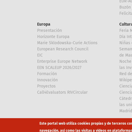
EUR-A
Buzón 
Felici
Europa
Cultura
Presentación
Feria 
Horizonte Europa
Día In
Marie Sklodowska-Curie Actions
Niñas 
European Research Council
Semana
EIC
de Mad
Enterprise Europe Network
Noche 
EEN SCALEUP 2026/2027
las In
Formación
Red de
Innovación
Wikipe
Proyectos
Cienci
Call4Evaluators RIVCircular
Cienci
Cátedr
las un
Madri
Array
Array
Este portal web utiliza cookies propias y de terceros co
navegación, así como las visitas a vídeos en plataforma