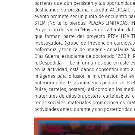
barreras que aún persisten y las oportunidade
destacando su programa estrella: ACÉRCATE, u
evento promete ser un punto de encuentro para
STEM. ¡No te lo pierdas! PLAZAS LIMITADAS. I
Proyección del video “Hoy vamos a hablar del 
que forman parte del proyecto PESA HEALTH 
investigadora (grupo de Prevención cardiovas
enfermera y técnica de imagen • Annalaura M
Díaz-Guerra, estudiante de doctorado 12:30 h. 
h. Despedida --- Le informamos que en este eve
en la actividad, está dando consentimiento a 
imágenes para difusión e información del ev
anteriormente. Estas imágenes podrán ser PUBLI
Pulse, carteles, posters); así como en los med
materiales de difusión, posters, carteles); as
redes sociales, materiales promocionales, mater
actividades antes, durante y con posterioridad 