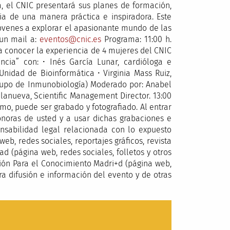
a, el CNIC presentará sus planes de formación,
ia de una manera práctica e inspiradora. Este
jóvenes a explorar el apasionante mundo de las
 un mail a:
eventos@cnic.es
Programa: 11:00 h.
a conocer la experiencia de 4 mujeres del CNIC
cia” con: • Inés García Lunar, cardióloga e
nidad de Bioinformática • Virginia Mass Ruiz,
rupo de Inmunobiología) Moderado por: Anabel
llanueva, Scientific Management Director. 13:00
mo, puede ser grabado y fotografiado. Al entrar
sonoras de usted y a usar dichas grabaciones e
nsabilidad legal relacionada con lo expuesto
b, redes sociales, reportajes gráficos, revista
d (página web, redes sociales, folletos y otros
ación Para el Conocimiento Madri+d (página web,
ara difusión e información del evento y de otras