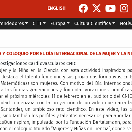
ENGLISH
rendedores
CITT
Europa
Cultura Científica
Noti
la navegación
 Y COLOQUIO POR EL DÍA INTERNACIONAL DE LA MUJER Y LA NI
vestigaciones Cardiovasculares CNIC
ujer y la Niña en la Ciencia con esta actividad inspiradora
e destaca el talento femenino y sus programas formativos. En 
y Matemáticas) son mujeres. Con motivo del Día Internacional
r a las futuras generaciones y fomentar vocaciones científic
r el próximo miércoles 11 de febrero en el auditorio del CNIC
tividad comenzará con la proyección de un video que narra l
antander, un ambicioso reto científico. En este video, las as
s, sino también los perfiles y talentos necesarios para abordar
sasQueInspiran, impulsada por la Fundación Bertelsmann, para 
 con el coloquio titulado “Mujeres y Niñas en Ciencia”, donde se