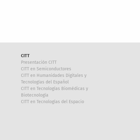
CITT
Presentación CITT
CITT en Semiconductores
CITT en Humanidades Digitales y
Tecnologías del Español
CITT en Tecnologías Biomédicas y
Biotecnología
CITT en Tecnologías del Espacio