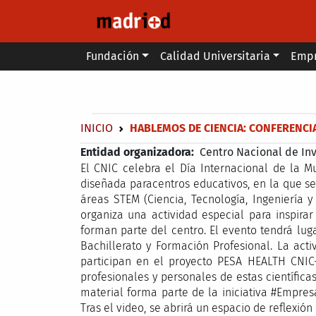
Pasar al contenido principal
Main menu
Fundación
Calidad Universitaria
Emp
Secondary breadcrumb
Sobrescribir enlaces de ayuda a 
INICIO
HABLEMOS DE CIENCIA: CONFERENCIA
Entidad organizadora
Centro Nacional de In
El CNIC celebra el Día Internacional de la M
diseñada paracentros educativos, en la que s
áreas STEM (Ciencia, Tecnología, Ingeniería 
organiza una actividad especial para inspira
forman parte del centro. El evento tendrá luga
Bachillerato y Formación Profesional. La ac
participan en el proyecto PESA HEALTH CNIC-S
profesionales y personales de estas científica
material forma parte de la iniciativa #Empre
Tras el video, se abrirá un espacio de reflexión