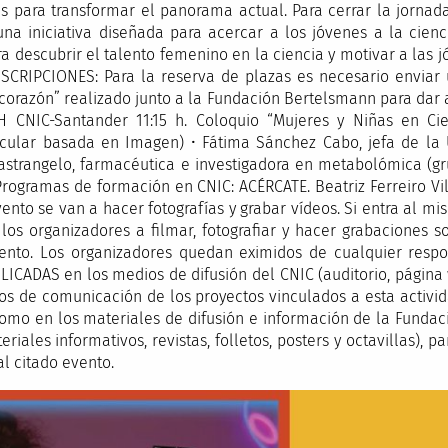
s para transformar el panorama actual. Para cerrar la jornad
na iniciativa diseñada para acercar a los jóvenes a la cienc
 descubrir el talento femenino en la ciencia y motivar a las 
NSCRIPCIONES: Para la reserva de plazas es necesario enviar
corazón” realizado junto a la Fundación Bertelsmann para dar 
CNIC-Santander 11:15 h. Coloquio “Mujeres y Niñas en Cien
cular basada en Imagen) • Fátima Sánchez Cabo, jefa de la U
astrangelo, farmacéutica e investigadora en metabolómica (g
Programas de formación en CNIC: ACÉRCATE. Beatriz Ferreiro Vi
nto se van a hacer fotografías y grabar vídeos. Si entra al mis
los organizadores a filmar, fotografiar y hacer grabaciones 
ento. Los organizadores quedan eximidos de cualquier respo
CADAS en los medios de difusión del CNIC (auditorio, página we
ios de comunicación de los proyectos vinculados a esta activida
í como en los materiales de difusión e información de la Fund
iales informativos, revistas, folletos, posters y octavillas), p
al citado evento.