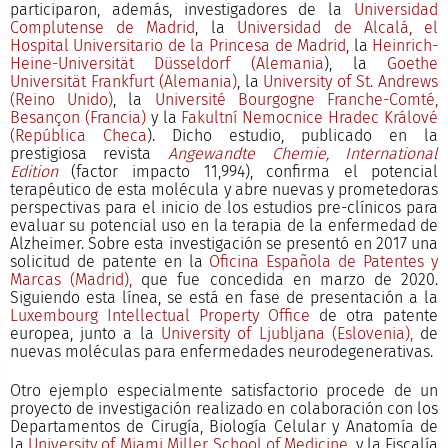
participaron, además, investigadores de la
Universidad
Complutense de Madrid
, la
Universidad de Alcalá,
el
Hospital Universitario de la Princesa de Madrid
, la
Heinrich-
Heine-Universität Düsseldorf (Alemania
), la
Goethe
Universität Frankfurt (Alemania)
, la
University of St. Andrews
(Reino Unido)
, la
Université Bourgogne Franche-Comté,
Besançon (Francia)
y la
Fakultní Nemocnice Hradec Králové
(República Checa
). Dicho estudio, publicado en la
prestigiosa revista
Angewandte Chemie, International
Edition
(factor impacto 11,994), confirma el potencial
terapéutico de esta molécula y abre nuevas y prometedoras
perspectivas para el inicio de los estudios pre-clínicos para
evaluar su potencial uso en la terapia de la enfermedad de
Alzheimer. Sobre esta investigación se presentó en 2017 una
solicitud de patente en la
Oficina Española de Patentes y
Marcas (Madrid),
que fue concedida en marzo de 2020.
Siguiendo esta línea, se está en fase de presentación a la
Luxembourg Intellectual Property Office
de otra patente
europea, junto a la
University of Ljubljana (Eslovenia),
de
nuevas moléculas para enfermedades neurodegenerativas.
Otro ejemplo especialmente satisfactorio procede de un
proyecto de investigación realizado en colaboración con los
Departamentos de Cirugía, Biología Celular y Anatomía de
la
University of Miami Miller School of Medicine
, y la Fiscalía