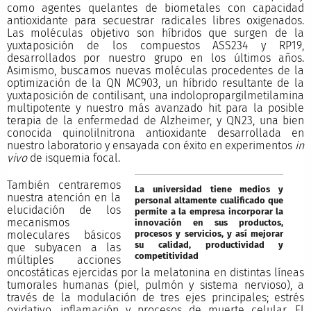
como agentes quelantes de biometales con capacidad
antioxidante para secuestrar radicales libres oxigenados.
Las moléculas objetivo son híbridos que surgen de la
yuxtaposición de los compuestos ASS234 y RP19,
desarrollados por nuestro grupo en los últimos años.
Asimismo, buscamos nuevas moléculas procedentes de la
optimización de la QN MC903, un híbrido resultante de la
yuxtaposición de contilisant, una indolopropargilmetilamina
multipotente y nuestro más avanzado hit para la posible
terapia de la enfermedad de Alzheimer, y QN23, una bien
conocida quinolilnitrona antioxidante desarrollada en
nuestro laboratorio y ensayada con éxito en experimentos
in
vivo
de isquemia focal.
También centraremos
La universidad tiene medios y
nuestra atención en la
personal altamente cualificado que
elucidación de los
permite a la empresa incorporar la
mecanismos
innovación en sus productos,
procesos y servicios, y así mejorar
moleculares básicos
su calidad, productividad y
que subyacen a las
competitividad
múltiples acciones
oncostáticas ejercidas por la melatonina en distintas líneas
tumorales humanas (piel, pulmón y sistema nervioso), a
través de la modulación de tres ejes principales; estrés
oxidativo, inflamación y procesos de muerte celular. El