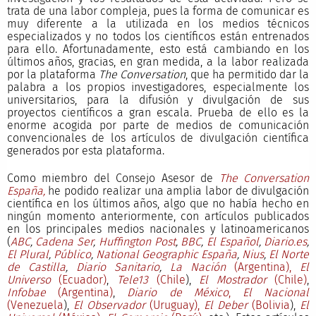
trata de una labor compleja, pues la forma de comunicar es
muy diferente a la utilizada en los medios técnicos
especializados y no todos los científicos están entrenados
para ello. Afortunadamente, esto está cambiando en los
últimos años, gracias, en gran medida, a la labor realizada
por la plataforma
The Conversation
, que ha permitido dar la
palabra a los propios investigadores, especialmente los
universitarios, para la difusión y divulgación de sus
proyectos científicos a gran escala. Prueba de ello es la
enorme acogida por parte de medios de comunicación
convencionales de los artículos de divulgación científica
generados por esta plataforma.
Como miembro del Consejo Asesor de
The Conversation
España,
he podido realizar una amplia labor de divulgación
científica en los últimos años, algo que no había hecho en
ningún momento anteriormente, con artículos publicados
en los principales medios nacionales y latinoamericanos
(
ABC
,
Cadena Ser
,
Huffington Post
,
BBC
,
El Español
,
Diario.es
,
El Plural
,
Público
,
National Geographic España
,
Nius
,
El Norte
de Castilla
,
Diario Sanitario
,
La Nación
(Argentina),
El
Universo
(Ecuador)
,
Tele13
(Chile
),
El Mostrador
(Chile)
,
Infobae
(Argentina)
,
Diario de México
,
El Nacional
(Venezuela
),
El Observador
(Uruguay),
El Deber
(Bolivia
),
El