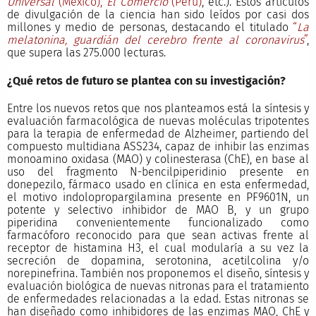
Universal
(México),
El Comercio
(Perú)
, etc.). Estos artículos
de divulgación de la ciencia han sido leídos por casi dos
millones y medio de personas, destacando el titulado
“
La
melatonina, guardián del cerebro frente al coronavirus
”
,
que supera las 275.000 lecturas.
¿Qué retos de futuro se plantea con su investigación?
Entre los nuevos retos que nos planteamos está la síntesis y
evaluación farmacológica de nuevas moléculas tripotentes
para la terapia de enfermedad de Alzheimer, partiendo del
compuesto multidiana ASS234, capaz de inhibir las enzimas
monoamino oxidasa (MAO) y colinesterasa (ChE), en base al
uso del fragmento N-bencilpiperidinio presente en
donepezilo, fármaco usado en clínica en esta enfermedad,
el motivo indolopropargilamina presente en PF9601N, un
potente y selectivo inhibidor de MAO B, y un grupo
piperidina convenientemente funcionalizado como
farmacóforo reconocido para que sean activas frente al
receptor de histamina H3, el cual modularía a su vez la
secreción de dopamina, serotonina, acetilcolina y/o
norepinefrina. También nos proponemos el diseño, síntesis y
evaluación biológica de nuevas nitronas para el tratamiento
de enfermedades relacionadas a la edad. Estas nitronas se
han diseñado como inhibidores de las enzimas MAO, ChE y