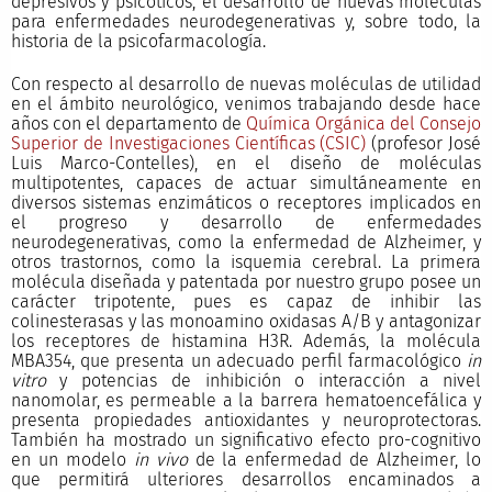
depresivos y psicóticos, el desarrollo de nuevas moléculas
para enfermedades neurodegenerativas y, sobre todo, la
historia de la psicofarmacología.
Con respecto al desarrollo de nuevas moléculas de utilidad
en el ámbito neurológico, venimos trabajando desde hace
años con el departamento de
Química Orgánica del Consejo
Superior de Investigaciones Científicas (CSIC)
(profesor José
Luis Marco-Contelles), en el diseño de moléculas
multipotentes, capaces de actuar simultáneamente en
diversos sistemas enzimáticos o receptores implicados en
el progreso y desarrollo de enfermedades
neurodegenerativas, como la enfermedad de Alzheimer, y
otros trastornos, como la isquemia cerebral. La primera
molécula diseñada y patentada por nuestro grupo posee un
carácter tripotente, pues es capaz de inhibir las
colinesterasas y las monoamino oxidasas A/B y antagonizar
los receptores de histamina H3R. Además, la molécula
MBA354, que presenta un adecuado perfil farmacológico
in
vitro
y potencias de inhibición o interacción a nivel
nanomolar, es permeable a la barrera hematoencefálica y
presenta propiedades antioxidantes y neuroprotectoras.
También ha mostrado un significativo efecto pro-cognitivo
en un modelo
in vivo
de la enfermedad de Alzheimer, lo
que permitirá ulteriores desarrollos encaminados a