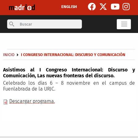
Pasar al contenido principal
ENGLISH
Search
Secondary breadcrumb
Sobrescribir enlaces de ayuda a la navegación
INICIO
I CONGRESO INTERNACIONAL: DISCURSO Y COMUNICACIÓN
Asistimos al I Congreso Internacional: Discurso y
Comunicación, Las nuevas fronteras del discurso.
Celebrado los días 6 – 8 noviembre en el campus de
Fuenlabrada de la URJC.
Descargar programa.