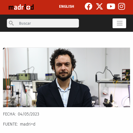
Pasar al contenido principal
ENGLISH
Search
Secondary breadcrumb
FECHA
04/05/2023
FUENTE
madri+d