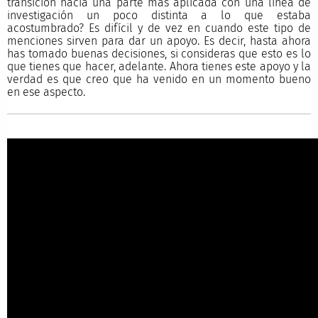
transición hacia una parte más aplicada con una línea de
investigación un poco distinta a lo que estaba
acostumbrado? Es difícil y de vez en cuando este tipo de
menciones sirven para dar un apoyo. Es decir, hasta ahora
has tomado buenas decisiones, si consideras que esto es lo
que tienes que hacer, adelante. Ahora tienes este apoyo y la
verdad es que creo que ha venido en un momento bueno
en ese aspecto.