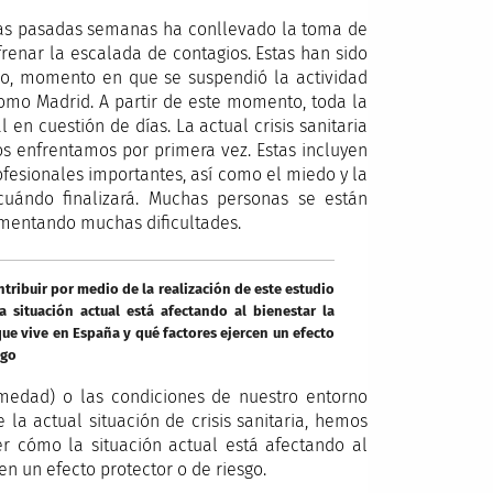
e las pasadas semanas ha conllevado la toma de
renar la escalada de contagios. Estas han sido
zo, momento en que se suspendió la actividad
mo Madrid. A partir de este momento, toda la
 en cuestión de días. La actual crisis sanitaria
nos enfrentamos por primera vez. Estas incluyen
rofesionales importantes, así como el miedo y la
ándo finalizará. Muchas personas se están
imentando muchas dificultades.
ribuir por medio de la realización de este estudio
 situación actual está afectando al bienestar la
ue vive en España y qué factores ejercen un efecto
sgo
medad) o las condiciones de nuestro entorno
 la actual situación de crisis sanitaria, hemos
er cómo la situación actual está afectando al
en un efecto protector o de riesgo.