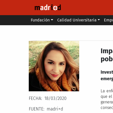
Pasar al contenido principal
Main menu
Fundación
Calidad Universitaria
Emp
Secondary breadcrumb
Imp
pob
Inves
emerg
La enf
que el
FECHA
18/03/2020
genera
consec
FUENTE
madri+d