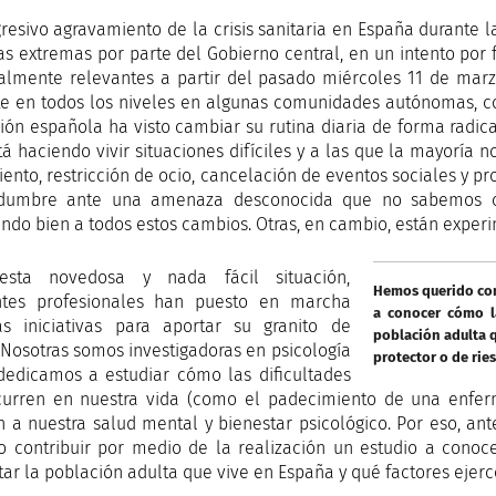
gresivo agravamiento de la crisis sanitaria en España durant
s extremas por parte del Gobierno central, en un intento por f
almente relevantes a partir del pasado miércoles 11 de mar
e en todos los niveles en algunas comunidades autónomas, co
ión española ha visto cambiar su rutina diaria de forma radical
tá haciendo vivir situaciones difíciles y a las que la mayoría 
iento, restricción de ocio, cancelación de eventos sociales y p
tidumbre ante una amenaza desconocida que no sabemos cu
ndo bien a todos estos cambios. Otras, en cambio, están exper
esta novedosa y nada fácil situación,
Hemos querido cont
ntes profesionales han puesto en marcha
a conocer cómo la
tas iniciativas para aportar su granito de
población adulta q
 Nosotras somos investigadoras en psicología
protector o de rie
dedicamos a estudiar cómo las dificultades
urren en nuestra vida (como el padecimiento de una enfer
n a nuestra salud mental y bienestar psicológico. Por eso, ante
o contribuir por medio de la realización un estudio a conoc
tar la población adulta que vive en España y qué factores ejerc