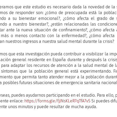
eramos que este estudio es necesario dada la novedad de la s
emos de responder son: ¿cómo de preocupada está la poblaci
ndo a su bienestar emocional?, ¿cómo afecta el grado de 
endo a nuestro bienestar?, ¿están relacionadas las condicio
tar ante la nueva situación de confinamiento?, ¿cómo afecta
 más o menos contacto con la enfermedad?, ¿cómo afecta 
an nuestros ingresos a nuestra salud mental durante la crisis?
mos que esta investigación pueda contribuir a visibilizar la im
lación general residente en España durante y después la cris
á para adaptar los recursos de atención a la salud mental de
 síntomas que la población general está experimentando. F
miento que permita tanto atender mejor a la población durante
 a posibles futuras situaciones de emergencia sanitaria nacional
deseas, puedes ayudarnos participando en el estudio. Para ello
uiente enlace:
https://forms.gle/fjJNsKLeR7qTfA7v5
Si puedes difu
nte unos minutos y puede resultar de mucha ayuda.