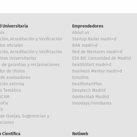
d Universitaria
Emprendedores
ros
About us
ción, Acreditación y Verificación
Startup Radar madri+d
los oficiales
BAN madri+d
ción, Acreditación y Verificación
Red de Mentores madri+d
tros Universitarios
ESA BIC Comunidad de Madrid
 de garantías y reclamaciones
healthStart madri+d
or de títulos
Business Mentor madri+d
de evaluadores
Estudios
ción externa
healthstartPlus
is Temático
Deeptech Madrid
FICAM
Govtechlab Madrid
Sofía
Innodays/Innobares
CE
de Quejas, Sugerencias y
taciones
 Científica
Notiweb