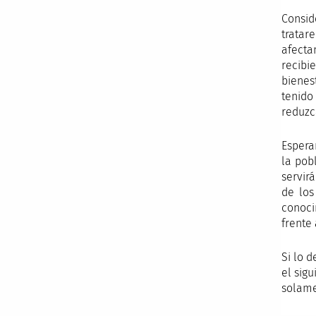
Consid
tratar
afecta
recibi
bienes
tenido
reduzc
Espera
la pob
servir
de los
conoci
frente
Si lo 
el sig
solame