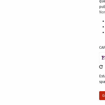
que
pub
Nor
CA
Est
sp