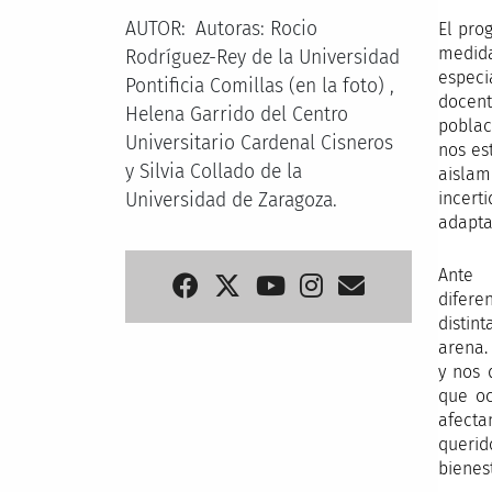
AUTOR
Autoras: Rocio
El pro
medida
Rodríguez-Rey de la Universidad
especi
Pontificia Comillas (en la foto) ,
docent
Helena Garrido del Centro
poblac
Universitario Cardenal Cisneros
nos es
y Silvia Collado de la
aislam
incer
Universidad de Zaragoza.
adapta
Ante 
difere
distin
arena.
y nos 
que oc
afecta
querid
bienes