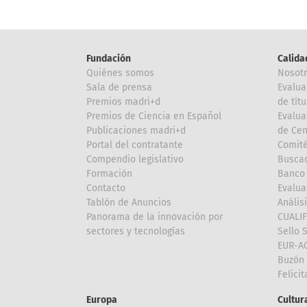
Fundación
Calida
Quiénes somos
Nosot
Sala de prensa
Evalua
Premios madri+d
de títu
Premios de Ciencia en Español
Evalua
Publicaciones madri+d
de Cen
Portal del contratante
Comité
Compendio legislativo
Buscad
Formación
Banco 
Contacto
Evalua
Tablón de Anuncios
Anális
Panorama de la innovación por
CUALI
sectores y tecnologías
Sello 
EUR-A
Buzón 
Felici
Europa
Cultura