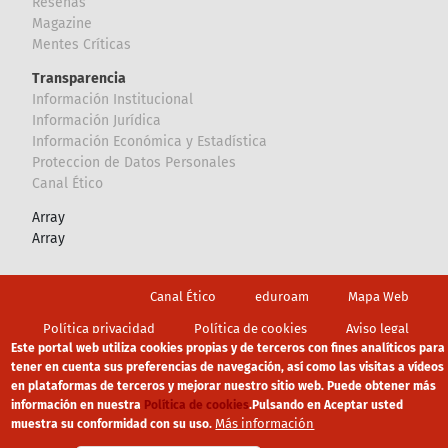
Reseñas
Magazine
Mentes Críticas
Transparencia
Información Institucional
Información Jurídica
Información Económica y Estadística
Proteccion de Datos Personales
Canal Ético
Array
Array
Footer
Canal Ético
eduroam
Mapa Web
Política privacidad
Política de cookies
Aviso legal
Este portal web utiliza cookies propias y de terceros con fines analíticos para
tener en cuenta sus preferencias de navegación, así como las visitas a vídeos
en plataformas de terceros y mejorar nuestro sitio web. Puede obtener más
información en nuestra
Política de cookies
.
Pulsando en Aceptar usted
Más información
muestra su conformidad con su uso.