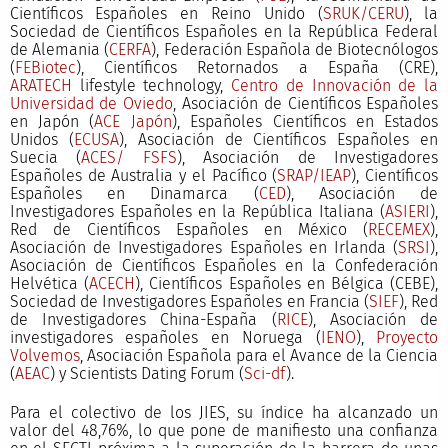
Científicos Españoles en Reino Unido (
SRUK/CERU
), la
Sociedad de Científicos Españoles en la República Federal
de Alemania (
CERFA
), Federación Española de Biotecnólogos
(
FEBiotec
), Científicos Retornados a España (CRE),
ARATECH
lifestyle technology,
Centro de Innovación de la
Universidad de Oviedo
, Asociación de Científicos Españoles
en Japón (
ACE Japón
), Españoles Científicos en Estados
Unidos (
ECUSA
), Asociación de Científicos Españoles en
Suecia (
ACES/ FSFS
), Asociación de Investigadores
Españoles de Australia y el Pacífico (
SRAP/IEAP
), Científicos
Españoles en Dinamarca (
CED
), Asociación de
Investigadores Españoles en la República Italiana (
ASIERI
),
Red de Científicos Españoles en México (
RECEMEX
),
Asociación de Investigadores Españoles en Irlanda (
SRSI
),
Asociación de Científicos Españoles en la Confederación
Helvética (
ACECH
), Científicos Españoles en Bélgica (CEBE),
Sociedad de Investigadores Españoles en Francia (
SIEF
), Red
de Investigadores China-España (
RICE
), Asociación de
investigadores españoles en Noruega (
IENO
),
Proyecto
Volvemos
, Asociación Española para el Avance de la Ciencia
(
AEAC
) y Scientists Dating Forum (
Sci-df
).
Para el colectivo de los JIES, su índice ha alcanzado un
valor del 48,76%, lo que pone de manifiesto una confianza