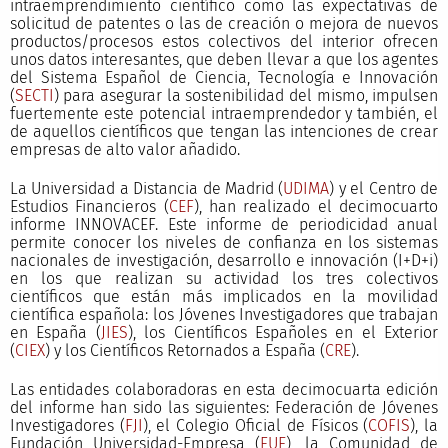
intraemprendimiento científico como las expectativas de
solicitud de patentes o las de creación o mejora de nuevos
productos/procesos estos colectivos del interior ofrecen
unos datos interesantes, que deben llevar a que los agentes
del Sistema Español de Ciencia, Tecnología e Innovación
(
SECTI
) para asegurar la sostenibilidad del mismo, impulsen
fuertemente este potencial intraemprendedor y también, el
de aquellos científicos que tengan las intenciones de crear
empresas de alto valor añadido.
La Universidad a Distancia de Madrid (
UDIMA
) y el Centro de
Estudios Financieros (
CEF
), han realizado el decimocuarto
informe INNOVACEF. Este informe de periodicidad anual
permite conocer los niveles de confianza en los sistemas
nacionales de investigación, desarrollo e innovación (I+D+i)
en los que realizan su actividad los tres colectivos
científicos que están más implicados en la movilidad
científica española: los Jóvenes Investigadores que trabajan
en España (
JIES
), los Científicos Españoles en el Exterior
(
CIEX
) y los Científicos Retornados a España (
CRE
).
Las entidades colaboradoras en esta decimocuarta edición
del informe han sido las siguientes: Federación de Jóvenes
Investigadores (
FJI
), el Colegio Oficial de Físicos (
COFIS
), la
Fundación Universidad-Empresa (
FUE
), la Comunidad de