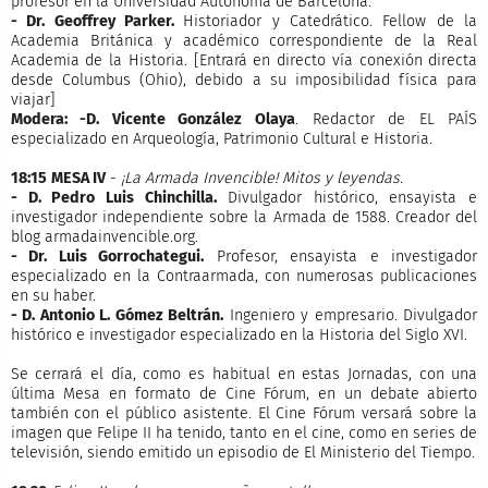
profesor en la Universidad Autónoma de Barcelona.
- Dr. Geoffrey Parker.
Historiador y Catedrático. Fellow de la
Academia Británica y académico correspondiente de la Real
Academia de la Historia. [Entrará en directo vía conexión directa
desde Columbus (Ohio), debido a su imposibilidad física para
viajar]
Modera: -D. Vicente González Olaya
. Redactor de EL PAÍS
especializado en Arqueología, Patrimonio Cultural e Historia.
18:15
MESA IV
-
¡La Armada Invencible! Mitos y leyendas.
- D. Pedro Luis Chinchilla.
Divulgador histórico, ensayista e
investigador independiente sobre la Armada de 1588. Creador del
blog armadainvencible.org.
- Dr. Luis Gorrochategui.
Profesor, ensayista e investigador
especializado en la Contraarmada, con numerosas publicaciones
en su haber.
- D. Antonio L. Gómez Beltrán.
Ingeniero y empresario. Divulgador
histórico e investigador especializado en la Historia del Siglo XVI.
Se cerrará el día, como es habitual en estas Jornadas, con una
última Mesa en formato de Cine Fórum, en un debate abierto
también con el público asistente. El Cine Fórum versará sobre la
imagen que Felipe II ha tenido, tanto en el cine, como en series de
televisión, siendo emitido un episodio de El Ministerio del Tiempo.