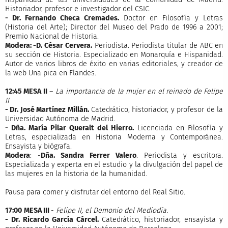
Historiador, profesor e investigador del CSIC.
- Dr. Fernando Checa Cremades.
Doctor en Filosofía y Letras
(Historia del Arte); Director del Museo del Prado de 1996 a 2001;
Premio Nacional de Historia.
Modera: -D. César Cervera.
Periodista. Periodista titular de ABC en
su sección de Historia. Especializado en Monarquía e Hispanidad.
Autor de varios libros de éxito en varias editoriales, y creador de
la web Una pica en Flandes.
12:45 MESA II
–
La importancia de la mujer en el reinado de Felipe
II
- Dr. José Martínez Millán.
Catedrático, historiador, y profesor de la
Universidad Autónoma de Madrid.
- Dña. María Pilar Queralt del Hierro.
Licenciada en Filosofía y
Letras, especializada en Historia Moderna y Contemporánea.
Ensayista y biógrafa.
Modera
: -
Dña. Sandra Ferrer Valero
. Periodista y escritora.
Especializada y experta en el estudio y la divulgación del papel de
las mujeres en la historia de la humanidad.
Pausa para comer y disfrutar del entorno del Real Sitio.
17:00
MESA III
-
Felipe II, el Demonio del Mediodía.
- Dr. Ricardo García Cárcel.
Catedrático, historiador, ensayista y