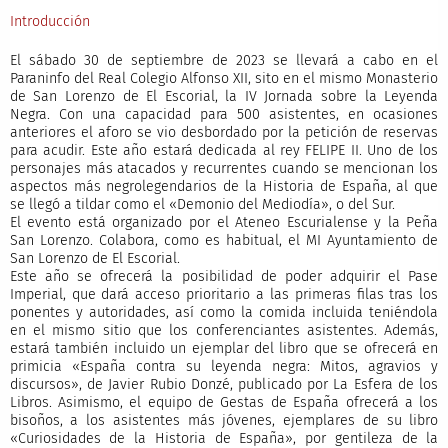
Introducción
El sábado 30 de septiembre de 2023 se llevará a cabo en el
Paraninfo del Real Colegio Alfonso XII, sito en el mismo Monasterio
de San Lorenzo de El Escorial, la IV Jornada sobre la Leyenda
Negra. Con una capacidad para 500 asistentes, en ocasiones
anteriores el aforo se vio desbordado por la petición de reservas
para acudir. Este año estará dedicada al rey FELIPE II. Uno de los
personajes más atacados y recurrentes cuando se mencionan los
aspectos más negrolegendarios de la Historia de España, al que
se llegó a tildar como el «Demonio del Mediodía», o del Sur.
El evento está organizado por el Ateneo Escurialense y la Peña
San Lorenzo. Colabora, como es habitual, el MI Ayuntamiento de
San Lorenzo de El Escorial.
Este año se ofrecerá la posibilidad de poder adquirir el Pase
Imperial, que dará acceso prioritario a las primeras filas tras los
ponentes y autoridades, así como la comida incluida teniéndola
en el mismo sitio que los conferenciantes asistentes. Además,
estará también incluido un ejemplar del libro que se ofrecerá en
primicia «España contra su leyenda negra: Mitos, agravios y
discursos», de Javier Rubio Donzé, publicado por La Esfera de los
Libros. Asimismo, el equipo de Gestas de España ofrecerá a los
bisoños, a los asistentes más jóvenes, ejemplares de su libro
«Curiosidades de la Historia de España», por gentileza de la