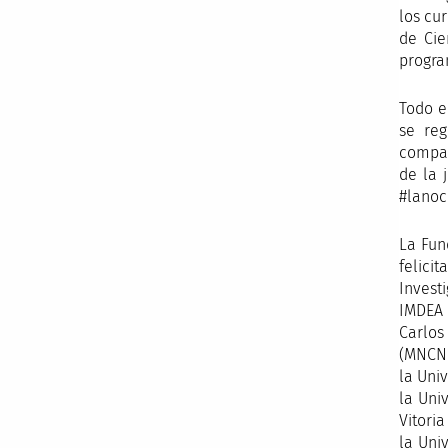
los cu
de Cie
progra
Todo e
se reg
compar
de la 
#lanoc
La Fun
felici
Invest
IMDEA 
Carlos
(MNCN-
la Uni
la Uni
Vitori
la Uni