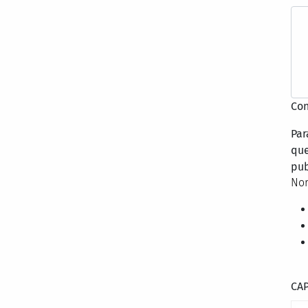
Con
Par
que
pub
Nor
CA