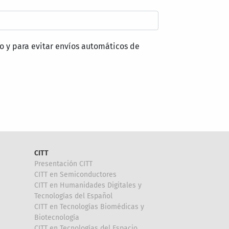
o y para evitar envíos automáticos de
CITT
Presentación CITT
CITT en Semiconductores
CITT en Humanidades Digitales y
Tecnologías del Español
CITT en Tecnologías Biomédicas y
Biotecnología
CITT en Tecnologías del Espacio