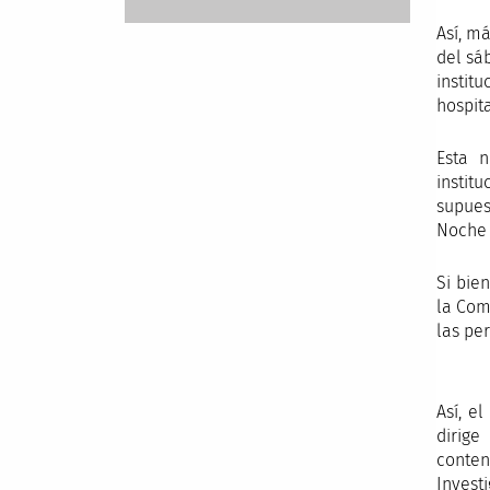
Así, m
del sá
instit
hospit
Esta 
instit
supues
Noche 
Si bie
la Com
las pe
Así, e
dirige
conte
Invest