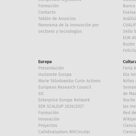
Formación
Banco 
Contacto
Evalua
Tablón de Anuncios
Anális
Panorama de la innovación por
CUALI
sectores y tecnologías
Sello 
EUR-A
Buzón 
Felici
Europa
Cultura
Presentación
Feria 
Horizonte Europa
Día In
Marie Sklodowska-Curie Actions
Niñas 
European Research Council
Semana
EIC
de Mad
Enterprise Europe Network
Noche 
EEN SCALEUP 2026/2027
las In
Formación
Red de
Innovación
Wikipe
Proyectos
Cienci
Call4Evaluators RIVCircular
Cienci