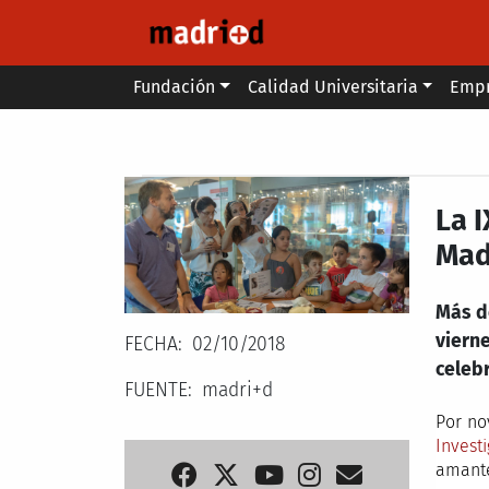
Pasar al contenido principal
Main menu
Fundación
Calidad Universitaria
Emp
Secondary breadcrumb
La 
Mad
Más de
viern
FECHA
02/10/2018
celebr
FUENTE
madri+d
Por no
Invest
amante