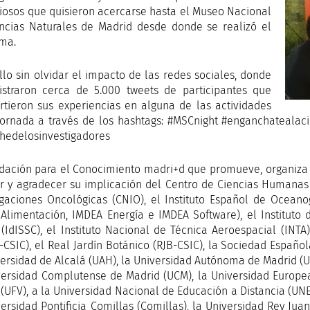
riosos que quisieron acercarse hasta el Museo Nacional
ncias Naturales de Madrid desde donde se realizó el
ma.
llo sin olvidar el impacto de las redes sociales, donde
istraron cerca de 5.000 tweets de participantes que
tieron sus experiencias en alguna de las actividades
jornada a través de los hashtags: #MSCnight #enganchatealac
hedelosinvestigadores
dación para el Conocimiento madri+d que promueve, organiza y
tar y agradecer su implicación del Centro de Ciencias Humanas
igaciones Oncológicas (CNIO), el Instituto Español de Oceanog
Alimentación, IMDEA Energía e IMDEA Software), el Instituto d
 (IdISSC), el Instituto Nacional de Técnica Aeroespacial (INT
CSIC), el Real Jardín Botánico (RJB-CSIC), la Sociedad Españo
versidad de Alcalá (UAH), la Universidad Autónoma de Madrid (UA
versidad Complutense de Madrid (UCM), la Universidad Europea
a (UFV), a la Universidad Nacional de Educación a Distancia (UN
versidad Pontificia Comillas (Comillas), la Universidad Rey Ju