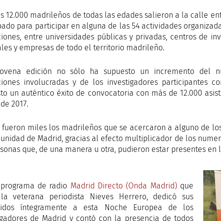
ás 12.000 madrileños de todas las edades salieron a la calle en
bado para participar en alguna de las 54 actividades organizad
uciones, entre universidades públicas y privadas, centros de inv
ales y empresas de todo el territorio madrileño.
novena edición no sólo ha supuesto un incremento del nú
uciones involucradas y de los investigadores participantes 
to un auténtico éxito de convocatoria con más de 12.000 asis
de 2017.
n fueron miles los madrileños que se acercaron a alguno de l
unidad de Madrid, gracias al efecto multiplicador de los num
rsonas que, de una manera u otra, pudieron estar presentes en l
l programa de radio
Madrid Directo (Onda Madrid)
que
 la veterana periodista Nieves Herrero, dedicó sus
nidos íntegramente a esta Noche Europea de los
igadores de Madrid y contó con la presencia de todos