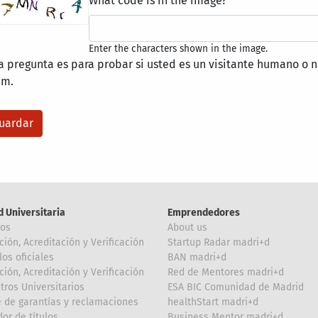
What code is in the image?
Enter the characters shown in the image.
a pregunta es para probar si usted es un visitante humano o n
am.
d Universitaria
Emprendedores
ros
About us
ción, Acreditación y Verificación
Startup Radar madri+d
los oficiales
BAN madri+d
ción, Acreditación y Verificación
Red de Mentores madri+d
tros Universitarios
ESA BIC Comunidad de Madrid
 de garantías y reclamaciones
healthStart madri+d
or de títulos
Business Mentor madri+d