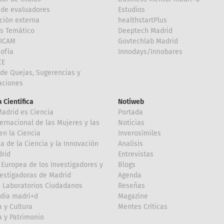
de evaluadores
Estudios
ción externa
healthstartPlus
is Temático
Deeptech Madrid
FICAM
Govtechlab Madrid
Sofía
Innodays/Innobares
CE
de Quejas, Sugerencias y
taciones
 Científica
Notiweb
Madrid es Ciencia
Portada
ternacional de las Mujeres y las
Noticias
en la Ciencia
Inverosímiles
 de la Ciencia y la Innovación
Analisis
rid
Entrevistas
Europea de los Investigadores y
Blogs
vestigadoras de Madrid
Agenda
 Laboratorios Ciudadanos
Reseñas
dia madri+d
Magazine
a y Cultura
Mentes Críticas
a y Patrimonio