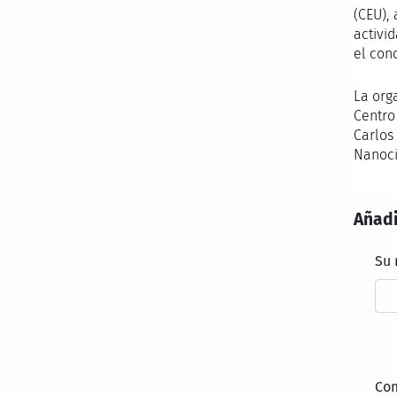
(CEU),
activi
el con
La org
Centro
Carlos 
Nanoci
Añadi
Su
Co