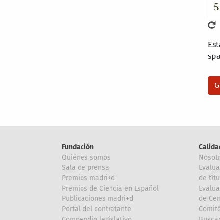
Est
sp
Fundación
Calida
Quiénes somos
Nosot
Sala de prensa
Evalua
Premios madri+d
de títu
Premios de Ciencia en Español
Evalua
Publicaciones madri+d
de Cen
Portal del contratante
Comité
Compendio legislativo
Buscad