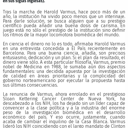
en sus siglas inglesas).
Tras la marcha de Harold Varmus, hace poco más de un
año, la institución ha vivido poco menos que un interinaje.
Para darle solución, se busca alguien que a su prestigio
científico pueda añadir una buena dosis de carisma. En
juego está no sólo el prestigio de la institución sino definir
los ritmos de la mayor locomotora biomédica del mundo.
En ciencia el dinero no lo es todo, afirmaba Harold Varmus
en una entrevista concedida a El País recientemente en
Barcelona. Para una buena ciencia, añadía, son precisos
entusiasmo, dedicación y un plan. Si el plan da resultado, el
dinero viene sólo. A esta particular filosofía, Varmus, premio
nobel de Medicina en 1988, le sumaba aún dos aspectos
fundamentales: una decidida apuesta por la investigación
de calidad en áreas prioritarias y la complicidad del
gobierno norteamericano por ejecutar la propuesta hasta
sus últimas consecuencias.
La renuncia de Varmus, ahora enrolado en el prestigioso
Sloan Kettering Cancer Center de Nueva York, ha
descabezado a los NIH, los ha dejado sin un líder capaz de
convencer a la clase política y a la industria del enorme
peso de la investigación biomédica en el desarrollo
económico del país. Y eso ocurre, justamente, cuando
acaba de cambiar el inquilino de la Casa Blanca. Varmus
lideró los NIH coincidiendo con el largo mandato de Clinton