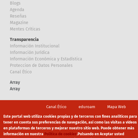
Blogs
Agenda
Reseñas
Magazine
Mentes Críticas
Transparencia
Información Institucional
Información Jurídica
Información Económica y Estadística
Proteccion de Datos Personales
Canal Ético
Array
Array
Footer
Canal Ético
eduroam
Mapa Web
Política privacidad
Política de cookies
Aviso legal
Este portal web utiliza cookies propias y de terceros con fines analíticos para
tener en cuenta sus preferencias de navegación, así como las visitas a vídeos
en plataformas de terceros y mejorar nuestro sitio web. Puede obtener más
información en nuestra
Política de cookies
.
Pulsando en Aceptar usted