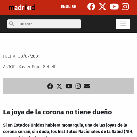
Pasar al contenido principal
ENGLISH
Search
Secondary breadcrumb
FECHA
30/07/2001
AUTOR
Xavier Pujol Gebellí
La joya de la corona no tiene dueño
Si en Estados Unidos hubiera monarquía, una de las joyas de la
corona serían, sin duda, los Institutos Nacionales de la Salud (NIH,