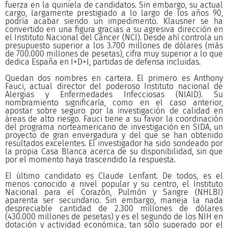
fuerza en la quiniela de candidatos. Sin embargo, su actual
cargo, largamente prestigiado a lo largo de los años 90,
podría acabar siendo un impedimento. Klausner se ha
convertido en una figura gracias a su agresiva dirección en
el Instituto Nacional del Cáncer (NCI). Desde ahí controla un
presupuesto superior a los 3.700 millones de dólares (más
de 700.000 millones de pesetas), cifra muy superior a lo que
dedica España en I+D+I, partidas de defensa incluidas.
Quedan dos nombres en cartera. El primero es Anthony
Fauci, actual director del poderoso Instituto nacional de
Alergias y Enfermedades Infecciosas (NIAID). Su
nombramiento significaría, como en el caso anterior,
apostar sobre seguro por la investigación de calidad en
áreas de alto riesgo. Fauci tiene a su favor la coordinación
del programa norteamericano de investigación en SIDA, un
proyecto de gran envergadura y del que se han obtenido
resultados excelentes. El investigador ha sido sondeado por
la propia Casa Blanca acerca de su disponibilidad, sin que
por el momento haya trascendido la respuesta.
El último candidato es Claude Lenfant. De todos, es el
menos conocido a nivel popular y su centro, el Instituto
Nacional para el Corazón, Pulmón y Sangre (NHLBI)
aparenta ser secundario. Sin embargo, maneja la nada
despreciable cantidad de 2.300 millones de dólares
(430.000 millones de pesetas) y es el segundo de los NIH en
dotación y actividad económica, tan sólo superado por el