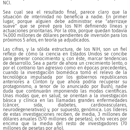
NCI.
Sea cual sea el resultado final, parece claro que la
situación de interinidad no beneficia a nadie. En primer
lugar, porque alguien debe administrar ese "aterrizaje
suave" que se prevé para los NIH definiendo líneas y
actuaciones prioritarias. Por la otra, porque quedan todavía
14.000 millones de dólares pendientes de inversión para los
próximos 5 años, en teoría ya adjudicados.
Las cifras, y la sólida estructura, de los NIH, son un fiel
reflejo de cómo la ciencia en Estados Unidos se concibe
para generar conocimiento y, con éste, marcar tendencias
de desarrollo. Sea a partir de ahora un crecimiento lento, o
por el contrario tan agresivo como en épocas precedentes,
cuando la investigación biomédica tomó el relevo de la
tecnológica impulsada por los gobiernos republicanos
anteriores a Clinton (y que ahora podría recuperar su
protagonismo, a tenor de lo anunciado por Bush), nadie
duda que continuarán imponiendo las modas científicas.
Unas modas que, en salud, se orientan a la investigación
básica y clínica en las llamadas grandes enfermedades
(cáncer, sida, diabetes, cardiovasculares,
neurodegenerativas) y, por supuesto, genómica. Los líderes
de estas investigaciones reciben, de media, 3 millones de
dólares anuales (570 millones de pesetas), ocho veces por
encima que la media del resto de investigadores (70
millones de pesetas por año).