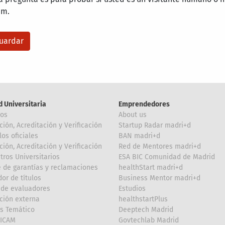
am.
d Universitaria
Emprendedores
ros
About us
ción, Acreditación y Verificación
Startup Radar madri+d
los oficiales
BAN madri+d
ción, Acreditación y Verificación
Red de Mentores madri+d
tros Universitarios
ESA BIC Comunidad de Madrid
 de garantías y reclamaciones
healthStart madri+d
or de títulos
Business Mentor madri+d
de evaluadores
Estudios
ción externa
healthstartPlus
is Temático
Deeptech Madrid
FICAM
Govtechlab Madrid