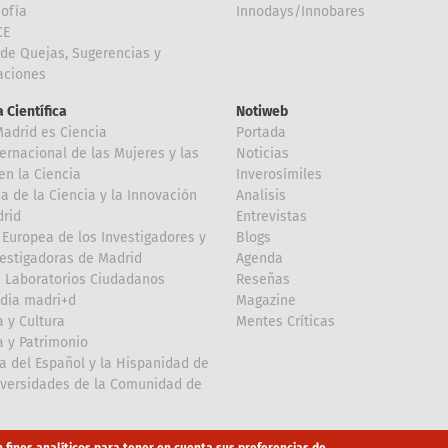
Sofía
Innodays/Innobares
CE
de Quejas, Sugerencias y
taciones
 Científica
Notiweb
Madrid es Ciencia
Portada
ternacional de las Mujeres y las
Noticias
en la Ciencia
Inverosímiles
 de la Ciencia y la Innovación
Analisis
rid
Entrevistas
Europea de los Investigadores y
Blogs
vestigadoras de Madrid
Agenda
 Laboratorios Ciudadanos
Reseñas
dia madri+d
Magazine
a y Cultura
Mentes Críticas
a y Patrimonio
a del Español y la Hispanidad de
iversidades de la Comunidad de
d