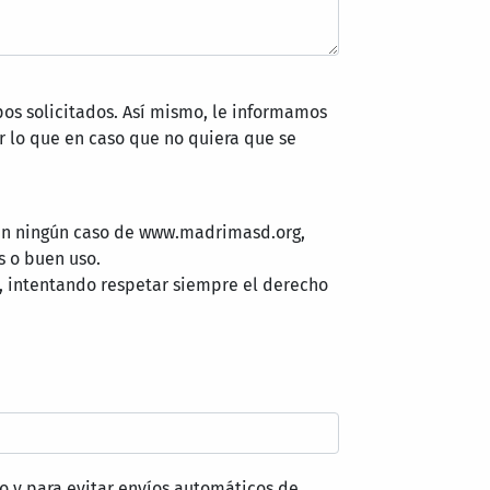
pos solicitados. Así mismo, le informamos
 lo que en caso que no quiera que se
 en ningún caso de www.madrimasd.org,
s o buen uso.
, intentando respetar siempre el derecho
o y para evitar envíos automáticos de