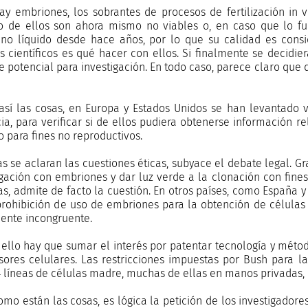
ay embriones, los sobrantes de procesos de fertilización in 
 de ellos son ahora mismo no viables o, en caso que lo f
eno líquido desde hace años, por lo que su calidad es con
 científicos es qué hacer con ellos. Si finalmente se decidier
 potencial para investigación. En todo caso, parece claro que 
 así las cosas, en Europa y Estados Unidos se han levantado 
ia, para verificar si de ellos pudiera obtenerse información rel
 para fines no reproductivos.
as se aclaran las cuestiones éticas, subyace el debate legal. Gr
igación con embriones y dar luz verde a la clonación con fine
as, admite de facto la cuestión. En otros países, como España y
prohibición de uso de embriones para la obtención de células
ente incongruente.
 ello hay que sumar el interés por patentar tecnología y mét
sores celulares. Las restricciones impuestas por Bush para l
4 líneas de células madre, muchas de ellas en manos privadas,
como están las cosas, es lógica la petición de los investigador