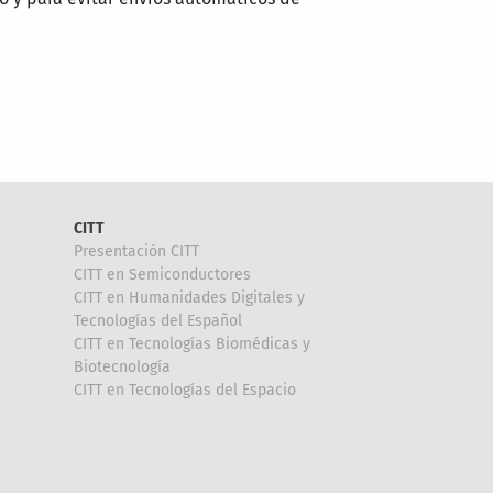
CITT
Presentación CITT
CITT en Semiconductores
CITT en Humanidades Digitales y
Tecnologías del Español
CITT en Tecnologías Biomédicas y
Biotecnología
CITT en Tecnologías del Espacio