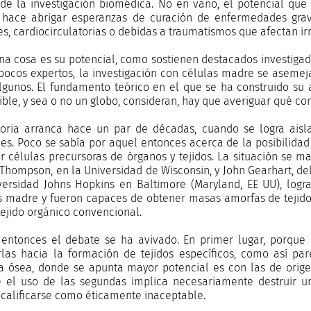
 de la investigación biomédica. No en vano, el potencial qu
, hace abrigar esperanzas de curación de enfermedades gra
es, cardiocirculatorias o debidas a traumatismos que afectan ir
na cosa es su potencial, como sostienen destacados investigador
pocos expertos, la investigación con células madre se asemej
lgunos. El fundamento teórico en el que se ha construido su a
ible, y sea o no un globo, consideran, hay que averiguar qué con
toria arranca hace un par de décadas, cuando se logra ais
es. Poco se sabía por aquel entonces acerca de la posibilidad 
r células precursoras de órganos y tejidos. La situación se m
Thompson, en la Universidad de Wisconsin, y John Gearhart, de
versidad Johns Hopkins en Baltimore (Maryland, EE UU), logr
s madre y fueron capaces de obtener masas amorfas de tejidos 
tejido orgánico convencional.
entonces el debate se ha avivado. En primer lugar, porque 
rlas hacia la formación de tejidos específicos, como así p
 ósea, donde se apunta mayor potencial es con las de orige
 el uso de las segundas implica necesariamente destruir u
 calificarse como éticamente inaceptable.