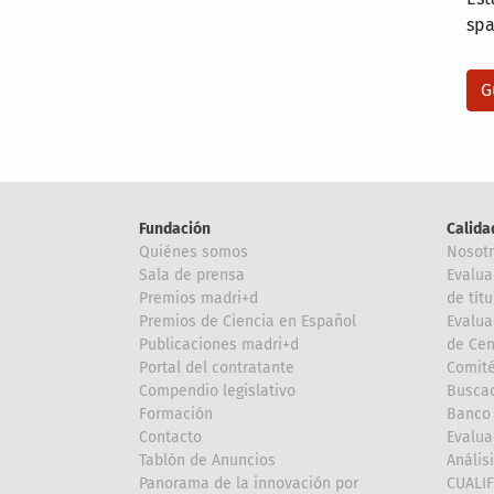
sp
Fundación
Calida
Quiénes somos
Nosot
Sala de prensa
Evalua
Premios madri+d
de títu
Premios de Ciencia en Español
Evalua
Publicaciones madri+d
de Cen
Portal del contratante
Comité
Compendio legislativo
Buscad
Formación
Banco 
Contacto
Evalua
Tablón de Anuncios
Anális
Panorama de la innovación por
CUALI