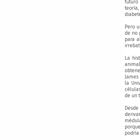
futuro
teoría
diabet
Pero u
de no 
para a
irrebat
La his
animal
obtene
James 
la Uni
célula
de un 
Desde 
deriva
médula
porque
podría