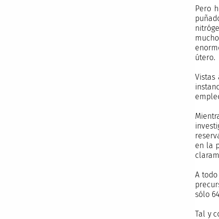
Pero h
puñado
nitróg
muchos
enorme
útero.
Vistas
instanc
empleo
Mientr
invest
reserv
en la 
claram
A todo
precur
sólo 6
Tal y 