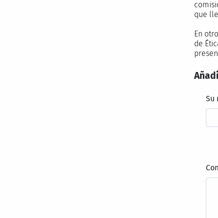
comisi
que lle
En otr
de Éti
present
Añadi
Su
Co