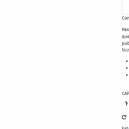
Con
Par
que
pub
Nor
CA
Est