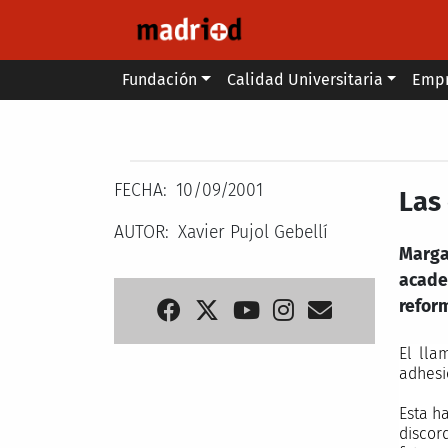
Pasar al contenido principal
Main menu
Fundación
Calidad Universitaria
Emp
Secondary breadcrumb
FECHA
10/09/2001
Las
AUTOR
Xavier Pujol Gebellí
Margar
acade
refor
El lla
adhesi
Esta h
discor