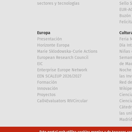
sectores y tecnologías
Sello 
EUR-A
Buzón 
Felici
Europa
Cultura
Presentación
Feria 
Horizonte Europa
Día In
Marie Sklodowska-Curie Actions
Niñas 
European Research Council
Semana
EIC
de Mad
Enterprise Europe Network
Noche 
EEN SCALEUP 2026/2027
las In
Formación
Red de
Innovación
Wikipe
Proyectos
Cienci
Call4Evaluators RIVCircular
Cienci
Cátedr
las un
Madri
Array
Array