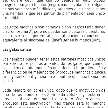
Eso quiere decir que cuando vemos un gato bicolor
(negro/naranja) o tricolor (negro/naranja/blanco), o alguna
de sus versiones más diluidas, sabemos que tiene que ser
una hembra. Y que ese patrón de pigmentación será único,
irrepetible.
Los gatos machos o son naranjas o son negros (solo tienen
un cromosoma X), pero no pueden ser bicolores o tricolores,
a no ser que porten alguna alteración cromosómica
equivalente al síndrome de Klinefelter en humanos (XXY).
Las gatas calicó
Las hembras pueden tener estos patrones mosaicos únicos
tan apreciados por los amantes de los gatos, que cuando
coinciden con otra mutación que afecta a la proliferación y
diferenciación de melanocitos (y produce manchas blancas,
sin pigmentación) genera un animal tricolor que llamamos
calicó.
Cada hembra calicó es única, dado que la inactivación de
uno de los cromosomas X en cada célula pigmentaria se
produce al azar durante el desarrollo. Cuanto antes se
produzca esta inactivación, más grande será la mancha
resultante; y cuanto más tarde se produzca durante el