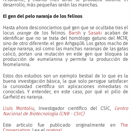
desarrollo, más pequeñas serán las manchas.
El gen del pelo naranja de los felinos
Hasta ahora desconocíamos qué gen que se ocultaba tras el
locus
orange
de los felinos.
Barsh
y
Sasaki
acaban de
identificar que no se trata del homólogo gatuno del MC1R,
sino de otro diferente: el gen Arhgap36. Los gatos macho de
pelaje naranja, así como las manchas naranjas de las gatas
calicó, portan una mutación en este gen que bloquea la
producción de eumelanina y permite la producción de
feomelanina.
Estos dos estudios son un ejemplo bestial de lo que es la
buena investigación básica, la que solo persigue satisfacer
la curiosidad científica sin aplicaciones inmediatas ni
conocidas. Y entender, en este caso, por qué el pillo de
Garfield es naranja.
Lluís Montoliu
, Investigador científico del CSIC,
Centro
Nacional de Biotecnología (CNB - CSIC)
Este artículo fue publicado originalmente en
The
Conversation
. Lea el
original
.