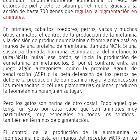
acumulan fundamentalmente eumelanina. El resto de
colores de piel y pelo se sitúan por el medio, gracias a la
acción de hasta 700 genes que
regulan la pigmentación en
animales
.
En primates, caballos, roedores, perros, vacas y muchos
otros animales, el control de la producción de la melanina
y la decisión de producir eumelanina o feomelanina está en
manos de una proteína de membrana llamada MC1R. Si una
sustancia llamada hormona estimuladora del melanocito
(alfa-MSH) “pulsa” ese botón, se inicia la producción de
eumelanina en melanocitos. Si por el contrario entra en
juego algún antagonista, como la proteína agouti de
señalización (ASP) o la beta-defensina de los perros, se
detiene la producción de eumelanina negra, y entonces son
los melanocitos o células pigmentarias quienes producen
la feomelanina naranja en su lugar.
Pero los gatos son harina de otro costal. Todo aquel que
tenga un gato por casa sabe que son animales muy
particulares, muy especiales en todos los sentidos…
también en términos de pigmentación.
El control de la producción de la eumelanina o
feomelanina no está en manos del receptor MC1R en los