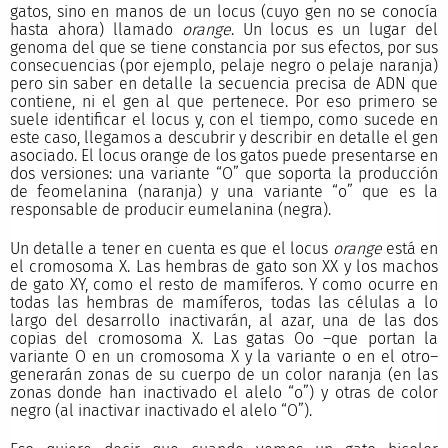
gatos, sino en manos de un locus (cuyo gen no se conocía
hasta ahora) llamado
orange
. Un locus es un lugar del
genoma del que se tiene constancia por sus efectos, por sus
consecuencias (por ejemplo, pelaje negro o pelaje naranja)
pero sin saber en detalle la secuencia precisa de ADN que
contiene, ni el gen al que pertenece. Por eso primero se
suele identificar el locus y, con el tiempo, como sucede en
este caso, llegamos a descubrir y describir en detalle el gen
asociado. El locus orange de los gatos puede presentarse en
dos versiones: una variante “O” que soporta la producción
de feomelanina (naranja) y una variante “o” que es la
responsable de producir eumelanina (negra).
Un detalle a tener en cuenta es que el locus
orange
está en
el cromosoma X. Las hembras de gato son XX y los machos
de gato XY, como el resto de mamíferos. Y como ocurre en
todas las hembras de mamíferos, todas las células a lo
largo del desarrollo inactivarán, al azar, una de las dos
copias del cromosoma X. Las gatas Oo –que portan la
variante O en un cromosoma X y la variante o en el otro–
generarán zonas de su cuerpo de un color naranja (en las
zonas donde han inactivado el alelo “o”) y otras de color
negro (al inactivar inactivado el alelo “O”).