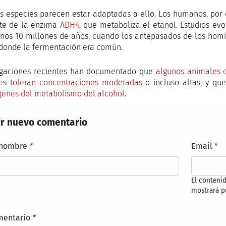
s especies parecen estar adaptadas a ello. Los humanos, por
nte de la enzima
ADH4
, que metaboliza el etanol. Estudios ev
nos 10 millones de años, cuando los antepasados de los homí
 donde la fermentación era común.
igaciones recientes han documentado que
algunos animales 
ies
toleran concentraciones moderadas
o incluso altas, y qu
genes del metabolismo del alcohol
.
r nuevo comentario
 nombre
Email
El conteni
mostrará p
mentario