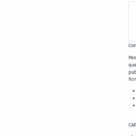
Con
Par
que
pub
Nor
CA