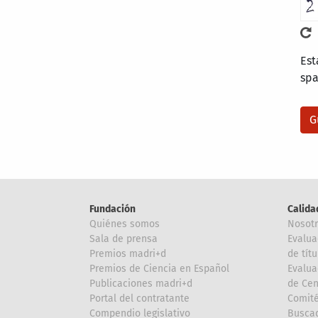
Est
sp
Fundación
Calida
Quiénes somos
Nosot
Sala de prensa
Evalua
Premios madri+d
de títu
Premios de Ciencia en Español
Evalua
Publicaciones madri+d
de Cen
Portal del contratante
Comité
Compendio legislativo
Buscad