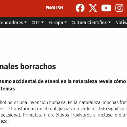
ENGLISH
rendedores
CITT
Europa
Cultura Científica
Noti
males borrachos
nsumo accidental de etanol en la naturaleza revela cómo
stemas
ohol no es una invención humana. En la naturaleza, muchas fr
es se transforman en etanol gracias a levaduras. Esto signif
ocasional. Primates, murciélagos frugívoros e incluso elefa
leza.