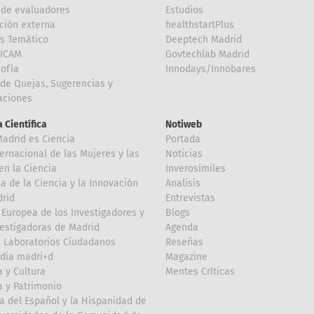
de evaluadores
Estudios
ción externa
healthstartPlus
is Temático
Deeptech Madrid
FICAM
Govtechlab Madrid
Sofía
Innodays/Innobares
de Quejas, Sugerencias y
taciones
 Científica
Notiweb
Madrid es Ciencia
Portada
ternacional de las Mujeres y las
Noticias
en la Ciencia
Inverosímiles
 de la Ciencia y la Innovación
Analisis
rid
Entrevistas
Europea de los Investigadores y
Blogs
vestigadoras de Madrid
Agenda
 Laboratorios Ciudadanos
Reseñas
dia madri+d
Magazine
a y Cultura
Mentes Críticas
a y Patrimonio
a del Español y la Hispanidad de