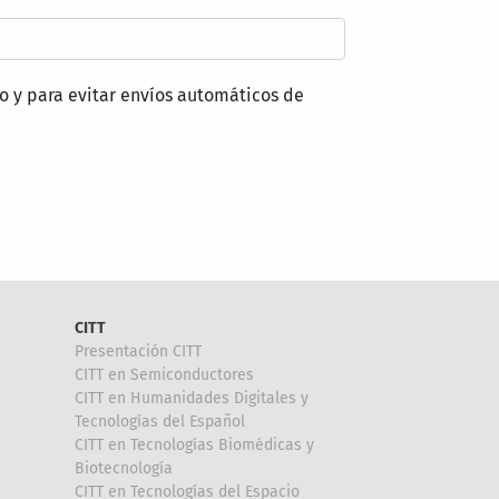
o y para evitar envíos automáticos de
CITT
Presentación CITT
CITT en Semiconductores
CITT en Humanidades Digitales y
Tecnologías del Español
CITT en Tecnologías Biomédicas y
Biotecnología
CITT en Tecnologías del Espacio