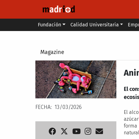
Pasar al contenido principal
Main menu
Fundación
Calidad Universitaria
Emp
Secondary breadcrumb
Magazine
Ani
El co
ecosi
FECHA
13/03/2026
El alc
azúcar
forma 
natura