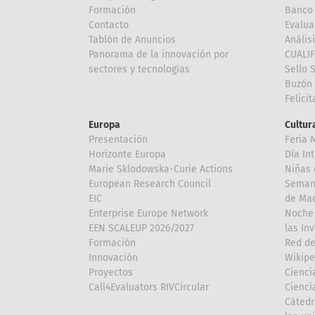
Formación
Banco 
Contacto
Evalua
Tablón de Anuncios
Anális
Panorama de la innovación por
CUALI
sectores y tecnologías
Sello 
Buzón 
Felici
Europa
Cultura
Presentación
Feria 
Horizonte Europa
Día In
Marie Sklodowska-Curie Actions
Niñas 
European Research Council
Semana
EIC
de Mad
Enterprise Europe Network
Noche 
EEN SCALEUP 2026/2027
las In
Formación
Red de
Innovación
Wikipe
Proyectos
Cienci
Call4Evaluators RIVCircular
Cienci
Cátedr