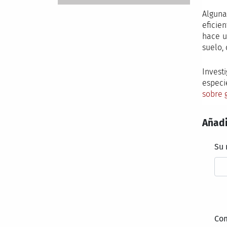
Alguna
eficie
hace u
suelo,
Invest
espec
sobre 
Añadi
Su
Co