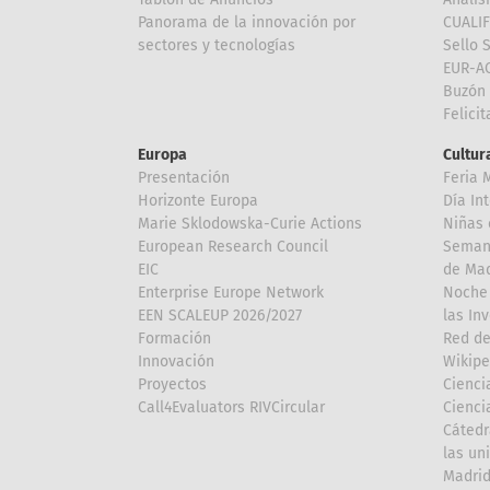
Panorama de la innovación por
CUALI
sectores y tecnologías
Sello 
EUR-A
Buzón 
Felici
Europa
Cultura
Presentación
Feria 
Horizonte Europa
Día In
Marie Sklodowska-Curie Actions
Niñas 
European Research Council
Semana
EIC
de Mad
Enterprise Europe Network
Noche 
EEN SCALEUP 2026/2027
las In
Formación
Red de
Innovación
Wikipe
Proyectos
Cienci
Call4Evaluators RIVCircular
Cienci
Cátedr
las un
Madri