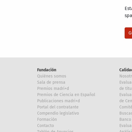
Est
sp
Fundación
Calida
Quiénes somos
Nosot
Sala de prensa
Evalua
Premios madri+d
de títu
Premios de Ciencia en Español
Evalua
Publicaciones madri+d
de Cen
Portal del contratante
Comité
Compendio legislativo
Buscad
Formación
Banco 
Contacto
Evalua
Tablón de Anuncios
Anális