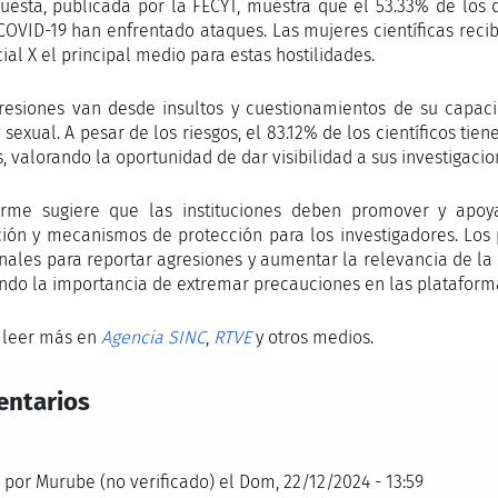
uesta, publicada por la FECYT, muestra que el 53.33% de los 
COVID-19 han enfrentado ataques. Las mujeres científicas rec
ial X el principal medio para estas hostilidades.
resiones van desde insultos y cuestionamientos de su capac
y sexual. A pesar de los riesgos, el 83.12% de los científicos ti
, valorando la oportunidad de dar visibilidad a sus investigacio
orme sugiere que las instituciones deben promover y apoya
ión y mecanismos de protección para los investigadores. Los 
nales para reportar agresiones y aumentar la relevancia de la 
ando la importancia de extremar precauciones en las plataforma
 leer más en
Agencia SINC
,
RTVE
y otros medios.
ntarios
 por
Murube (no verificado)
el Dom, 22/12/2024 - 13:59