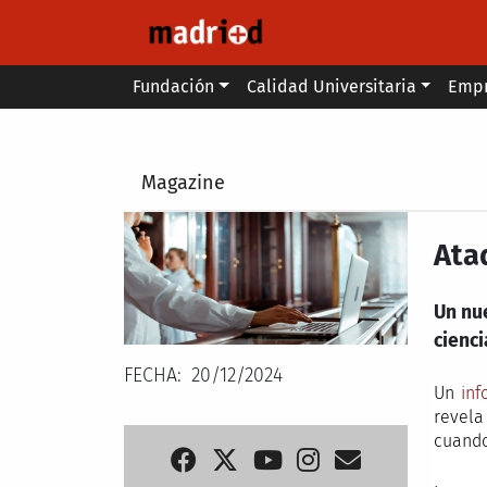
Pasar al contenido principal
Main menu
Fundación
Calidad Universitaria
Emp
Secondary breadcrumb
Magazine
Ata
Un nue
cienci
FECHA
20/12/2024
Un
inf
revela
cuando