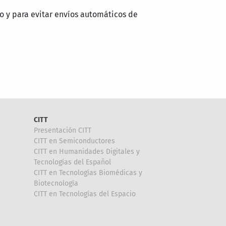
o y para evitar envíos automáticos de
CITT
Presentación CITT
CITT en Semiconductores
CITT en Humanidades Digitales y
Tecnologías del Español
CITT en Tecnologías Biomédicas y
Biotecnología
CITT en Tecnologías del Espacio