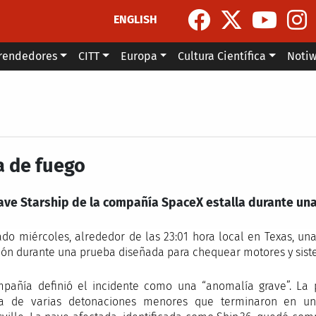
ENGLISH
rendedores
CITT
Europa
Cultura Científica
Noti
a de fuego
ave Starship de la compañía SpaceX estalla durante un
ado miércoles, alrededor de las 23:01 hora local en Texas, un
ión durante una prueba diseñada para chequear motores y sis
pañía definió el incidente como una “anomalía grave”. La
da de varias detonaciones menores que terminaron en un