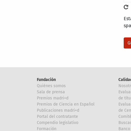
Est
sp
Fundación
Calida
Quiénes somos
Nosot
Sala de prensa
Evalua
Premios madri+d
de títu
Premios de Ciencia en Español
Evalua
Publicaciones madri+d
de Cen
Portal del contratante
Comité
Compendio legislativo
Buscad
Formación
Banco 