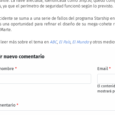
ville. La nave afectada, identificada como Ship 36, quedó co
s, ya que el perímetro de seguridad funcionó según lo previsto.
ncidente se suma a una serie de fallos del programa Starship 
es una oportunidad para refinar el diseño de su mega-cohete re
 Marte.
 leer más sobre el tema en
ABC
,
El País
,
El Mundo
y otros medio
r nuevo comentario
 nombre
Email
El conteni
mostrará p
mentario