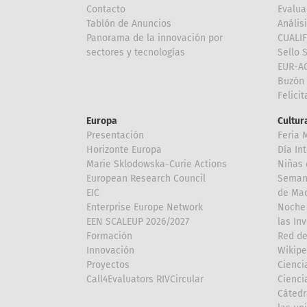
Contacto
Evalua
Tablón de Anuncios
Anális
Panorama de la innovación por
CUALI
sectores y tecnologías
Sello 
EUR-A
Buzón 
Felici
Europa
Cultura
Presentación
Feria 
Horizonte Europa
Día In
Marie Sklodowska-Curie Actions
Niñas 
European Research Council
Semana
EIC
de Mad
Enterprise Europe Network
Noche 
EEN SCALEUP 2026/2027
las In
Formación
Red de
Innovación
Wikipe
Proyectos
Cienci
Call4Evaluators RIVCircular
Cienci
Cátedr