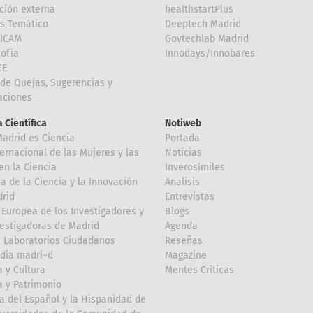
ción externa
healthstartPlus
is Temático
Deeptech Madrid
FICAM
Govtechlab Madrid
Sofía
Innodays/Innobares
CE
de Quejas, Sugerencias y
taciones
 Científica
Notiweb
Madrid es Ciencia
Portada
ternacional de las Mujeres y las
Noticias
en la Ciencia
Inverosímiles
 de la Ciencia y la Innovación
Analisis
rid
Entrevistas
Europea de los Investigadores y
Blogs
vestigadoras de Madrid
Agenda
 Laboratorios Ciudadanos
Reseñas
dia madri+d
Magazine
a y Cultura
Mentes Críticas
a y Patrimonio
a del Español y la Hispanidad de