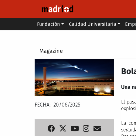
Pasar al contenido principal
Main menu
Fundación
Calidad Universitaria
Emp
Secondary breadcrumb
Magazine
Bol
Una n
El pas
FECHA
20/06/2025
explos
La com
segui