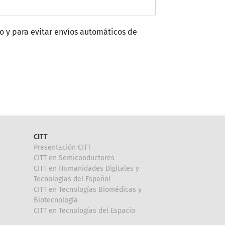
o y para evitar envíos automáticos de
CITT
Presentación CITT
CITT en Semiconductores
CITT en Humanidades Digitales y
Tecnologías del Español
CITT en Tecnologías Biomédicas y
Biotecnología
CITT en Tecnologías del Espacio