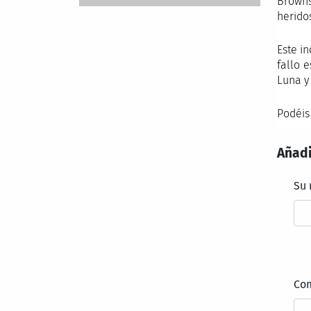
Browns
herido
Este i
fallo 
Luna y
Podéis
Añadi
Su
Co