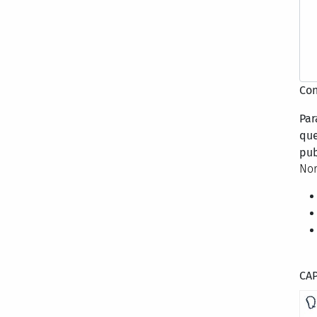
Con
Par
que
pub
Nor
CA