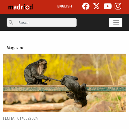
Pasar al contenido principal
ENGLISH
Search
Secondary breadcrumb
Magazine
FECHA
01/03/2024