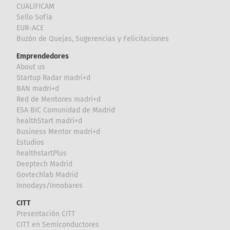
CUALIFICAM
Sello Sofía
EUR-ACE
Buzón de Quejas, Sugerencias y Felicitaciones
Emprendedores
About us
Startup Radar madri+d
BAN madri+d
Red de Mentores madri+d
ESA BIC Comunidad de Madrid
healthStart madri+d
Business Mentor madri+d
Estudios
healthstartPlus
Deeptech Madrid
Govtechlab Madrid
Innodays/Innobares
CITT
Presentación CITT
CITT en Semiconductores