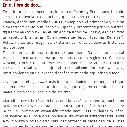
En el libro de dos…
En el libro de dos ingenieros franceses, Bolloré y Bonnassies, titulado
"Dios . La Ciencia. Las Pruebas", que ha sido en 2023 bestseller en
Francia, donde han vendido 250.000 ejemplares el primer año y que ha
sido recientemente publicado en España y presentado por sus autores,
figurando ya como nº 1 en el ranking de libros de Ensayo, dedican todo
un capítulo 18 al tema: "Quién puede ser Jesús" (páginas 359 a 391).
Refutan a los que niegan su existencia con unas evidencias históricas
indiscutibles.
Todo el libro es de una erudición extraordinaria. Su tesis fundamental
es que la ciencia moderna que se inicia hace 4 siglos con Galileo y
Newton, a pesar de iniciarse desde Copérnico por autores creyentes
como los citados, condujo al materialismo durante 4 siglos,
presuponiendo que el avance científico terminaría explicándolo todo.
Tuvo que ser el siglo XX y, más bien a mediados del mismo, en el que
se produjeran tales descubrimientos, que dejaron en evidencia ese
materialismo con su secuela de ateísmo.
Disciplina como la Física relativista o la Mecánica cuántica, cambiaron
la visión cosmológica. Hasta Einstein tuvo que rectificar su creencia por
la de un universo en expansión creado hace 13.800 millones de años.
Los avances en Bilogía y Neurociencia, así como la extraordinaria Teoria
evolucionista y otras disciplinas, demostraron la necesidad de ajustes
tan finos en la naturaleza de todas las cosas que obligan a reconocer