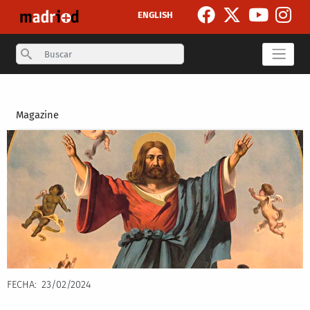
Pasar al contenido principal
ENGLISH
Search
Secondary breadcrumb
Magazine
FECHA
23/02/2024