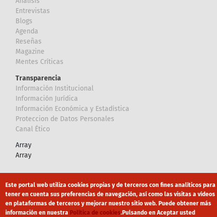
Analisis
Entrevistas
Blogs
Agenda
Reseñas
Magazine
Mentes Críticas
Transparencia
Información Institucional
Información Jurídica
Información Económica y Estadística
Proteccion de Datos Personales
Canal Ético
Array
Array
Footer
Canal Ético
eduroam
Mapa Web
Este portal web utiliza cookies propias y de terceros con fines analíticos para
tener en cuenta sus preferencias de navegación, así como las visitas a vídeos
Política privacidad
Política de cookies
Aviso legal
en plataformas de terceros y mejorar nuestro sitio web. Puede obtener más
información en nuestra
Política de cookies
.
Pulsando en Aceptar usted