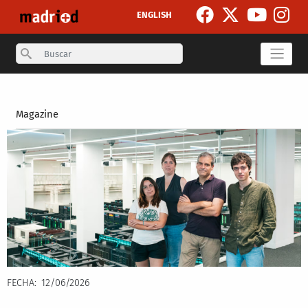
Pasar al contenido principal
ENGLISH
Search
Secondary breadcrumb
Magazine
FECHA
12/06/2026