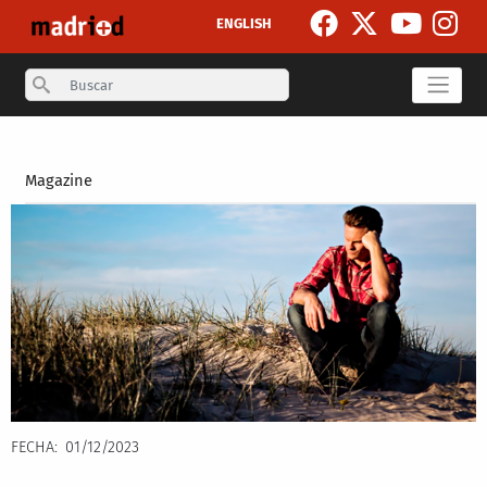
Pasar al contenido principal
ENGLISH
Search
Secondary breadcrumb
Magazine
FECHA
01/12/2023