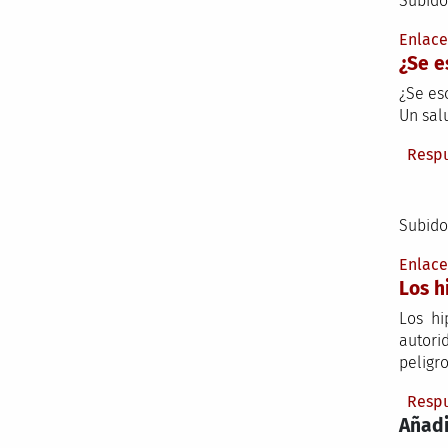
Subido
Enlac
¿Se e
¿Se es
Un sal
Resp
Subido
Enlac
Los h
Los hi
autori
peligr
Resp
Añadi