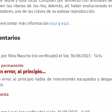
la fauna y flora local. Compiten por alimento con animales de
yen las riberas de los ríos, Además, all haber evolucionado 
adores, una de las claves de su exitosa reproducción.
 encontrar más información
aquí
y
aquí
.
ntarios
 por
Félix Maocho (no verificado)
el Vie, 16/06/2023 - 14:14
e permanente
n error, al principio…
 error, al principio habla de rinocerontes escapados y desp
o.
uesta