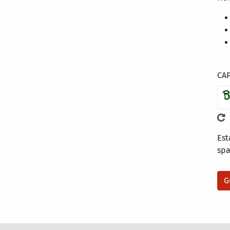
CA
Est
sp