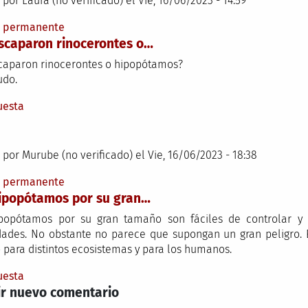
 por
Laura (no verificado)
el Vie, 16/06/2023 - 14:59
e permanente
scaparon rinocerontes o…
caparon rinocerontes o hipopótamos?
udo.
uesta
 por
Murube (no verificado)
el Vie, 16/06/2023 - 18:38
e permanente
ipopótamos por su gran…
popótamos por su gran tamaño son fáciles de controlar y d
dades. No obstante no parece que supongan un gran peligro. E
o para distintos ecosistemas y para los humanos.
uesta
r nuevo comentario