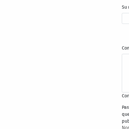
Su
Co
Con
Par
que
pub
Nor