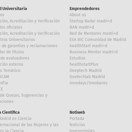
d Universitaria
Emprendedores
ros
About us
ción, Acreditación y Verificación
Startup Radar madri+d
los oficiales
BAN madri+d
ción, Acreditación y Verificación
Red de Mentores madri+d
tros Universitarios
ESA BIC Comunidad de Madrid
 de garantías y reclamaciones
healthStart madri+d
or de títulos
Business Mentor madri+d
de evaluadores
Estudios
ción externa
healthstartPlus
is Temático
Deeptech Madrid
FICAM
Govtechlab Madrid
Sofía
Innodays/Innobares
CE
de Quejas, Sugerencias y
taciones
 Científica
Notiweb
Madrid es Ciencia
Portada
ternacional de las Mujeres y las
Noticias
en la Ciencia
Inverosímiles