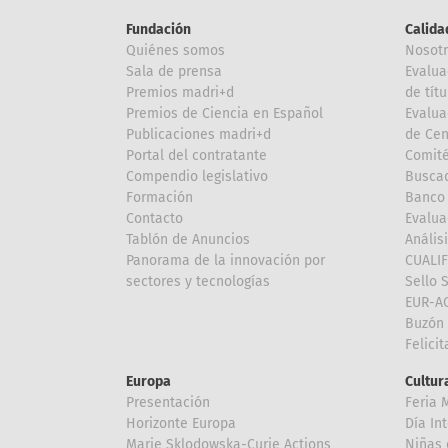
Fundación
Calida
Quiénes somos
Nosot
Sala de prensa
Evalua
Premios madri+d
de títu
Premios de Ciencia en Español
Evalua
Publicaciones madri+d
de Cen
Portal del contratante
Comité
Compendio legislativo
Buscad
Formación
Banco 
Contacto
Evalua
Tablón de Anuncios
Anális
Panorama de la innovación por
CUALI
sectores y tecnologías
Sello 
EUR-A
Buzón 
Felici
Europa
Cultura
Presentación
Feria 
Horizonte Europa
Día In
Marie Sklodowska-Curie Actions
Niñas 