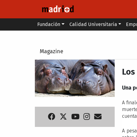
Pasar al contenido principal
Main menu
Fundación
Calidad Universitaria
Emp
Secondary breadcrumb
Magazine
Los
Una p
A fina
muerte
cuenta
A pesa