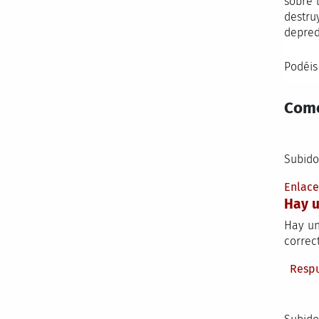
sobre 
destru
depred
Podéis
Come
Subido
Enlac
Hay u
Hay un
correct
Resp