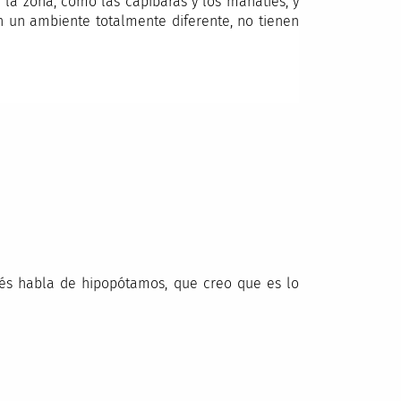
 la zona, como las capibaras y los manatíes, y
en un ambiente totalmente diferente, no tienen
ués habla de hipopótamos, que creo que es lo