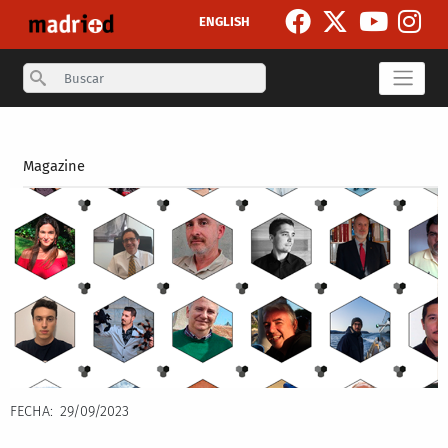
Pasar al contenido principal
ENGLISH
Search
Secondary breadcrumb
Magazine
FECHA
29/09/2023