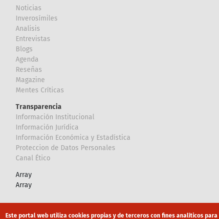
Noticias
Inverosímiles
Analisis
Entrevistas
Blogs
Agenda
Reseñas
Magazine
Mentes Críticas
Transparencia
Información Institucional
Información Jurídica
Información Económica y Estadística
Proteccion de Datos Personales
Canal Ético
Array
Array
Footer
Canal Ético
eduroam
Mapa Web
Este portal web utiliza cookies propias y de terceros con fines analíticos para