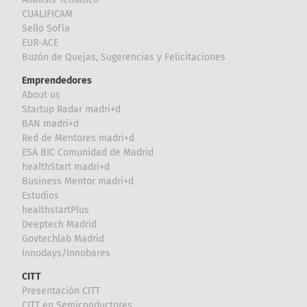
CUALIFICAM
Sello Sofía
EUR-ACE
Buzón de Quejas, Sugerencias y Felicitaciones
Emprendedores
About us
Startup Radar madri+d
BAN madri+d
Red de Mentores madri+d
ESA BIC Comunidad de Madrid
healthStart madri+d
Business Mentor madri+d
Estudios
healthstartPlus
Deeptech Madrid
Govtechlab Madrid
Innodays/Innobares
CITT
Presentación CITT
CITT en Semiconductores