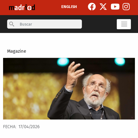
Pasar al contenido principal
ENGLISH
Search
Secondary breadcrumb
Magazine
FECHA
17/04/2026