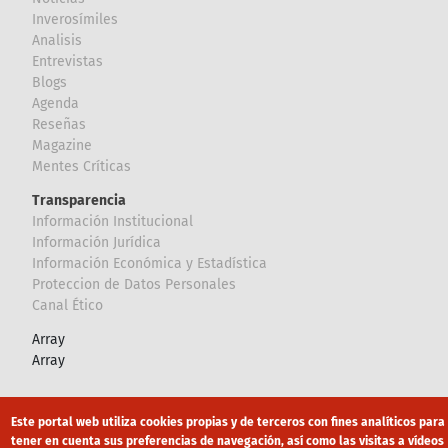
Inverosímiles
Analisis
Entrevistas
Blogs
Agenda
Reseñas
Magazine
Mentes Críticas
Transparencia
Información Institucional
Información Jurídica
Información Económica y Estadística
Proteccion de Datos Personales
Canal Ético
Array
Array
Footer
Canal Ético
eduroam
Mapa Web
Este portal web utiliza cookies propias y de terceros con fines analíticos para
tener en cuenta sus preferencias de navegación, así como las visitas a vídeos