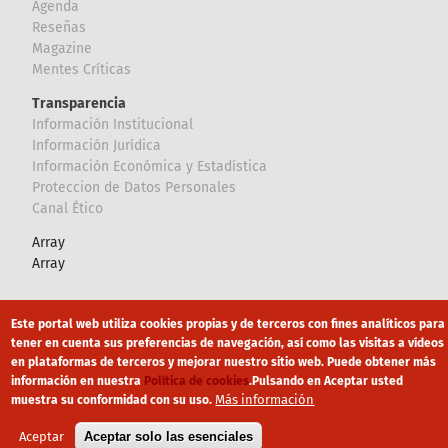
Agenda
Reseñas
Magazine
Mentes Críticas
Transparencia
Información Institucional
Información Jurídica
Información Económica y Estadística
Proteccion de Datos Personales
Canal Ético
Array
Array
Footer
Canal Ético
eduroam
Mapa Web
Este portal web utiliza cookies propias y de terceros con fines analíticos para
tener en cuenta sus preferencias de navegación, así como las visitas a vídeos
Política privacidad
Política de cookies
Aviso legal
en plataformas de terceros y mejorar nuestro sitio web. Puede obtener más
información en nuestra
Política de cookies
.
Pulsando en Aceptar usted
Más información
muestra su conformidad con su uso.
Aceptar
Aceptar solo las esenciales