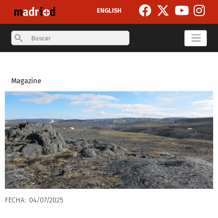
Pasar al contenido principal
ENGLISH
Search
Secondary breadcrumb
Magazine
FECHA
04/07/2025