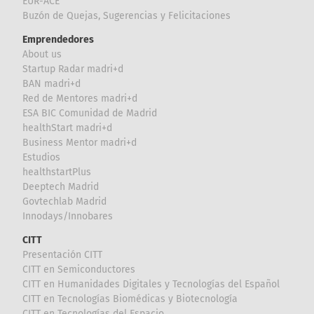
EUR-ACE
Buzón de Quejas, Sugerencias y Felicitaciones
Emprendedores
About us
Startup Radar madri+d
BAN madri+d
Red de Mentores madri+d
ESA BIC Comunidad de Madrid
healthStart madri+d
Business Mentor madri+d
Estudios
healthstartPlus
Deeptech Madrid
Govtechlab Madrid
Innodays/Innobares
CITT
Presentación CITT
CITT en Semiconductores
CITT en Humanidades Digitales y Tecnologías del Español
CITT en Tecnologías Biomédicas y Biotecnología
CITT en Tecnologías del Espacio