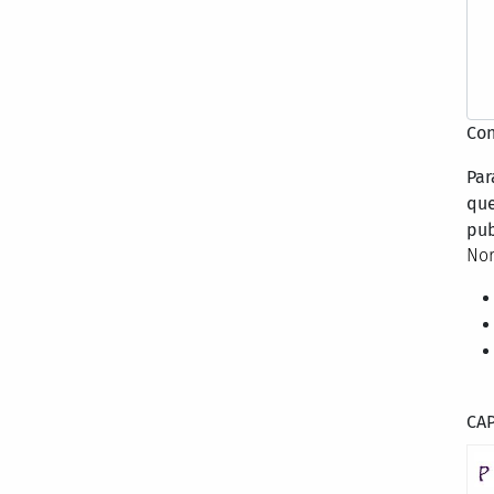
Con
Par
que
pub
Nor
CA