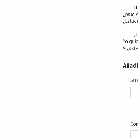
Haz l
¿para 
¿Estud
¿De e
Yo quie
y gaste
Añadi
Su
Co