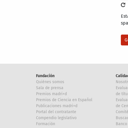
Est
sp
Fundación
Calida
Quiénes somos
Nosot
Sala de prensa
Evalua
Premios madri+d
de títu
Premios de Ciencia en Español
Evalua
Publicaciones madri+d
de Cen
Portal del contratante
Comité
Compendio legislativo
Buscad
Formación
Banco 