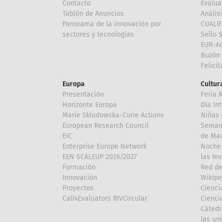
Contacto
Evalua
Tablón de Anuncios
Anális
Panorama de la innovación por
CUALI
sectores y tecnologías
Sello 
EUR-A
Buzón 
Felici
Europa
Cultura
Presentación
Feria 
Horizonte Europa
Día In
Marie Sklodowska-Curie Actions
Niñas 
European Research Council
Semana
EIC
de Mad
Enterprise Europe Network
Noche 
EEN SCALEUP 2026/2027
las In
Formación
Red de
Innovación
Wikipe
Proyectos
Cienci
Call4Evaluators RIVCircular
Cienci
Cátedr
las un