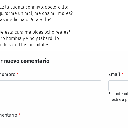
a cuenta conmigo, doctorcillo:
quitarme un mal, me das mil males?
ias medicina o Peralvillo?
sta cura me pides ocho reales?
ro hembra y vino y tabardillo,
n tu salud los hospitales.
r nuevo comentario
 nombre
Email
El conteni
mostrará p
mentario