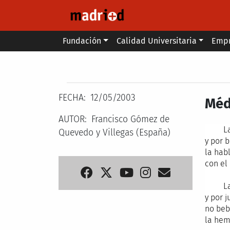
Pasar al contenido principal
Main menu
Fundación
Calidad Universitaria
Emp
Secondary breadcrumb
FECHA
12/05/2003
Méd
AUTOR
Francisco Gómez de
La lo
Quevedo y Villegas (España)
y por 
la hab
con el
La mu
y por j
no beb
la hemb