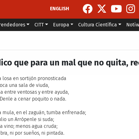
ENGLISH
rendedores
CITT
Europa
Cultura Científica
Noti
ico que para un mal que no quita, r
sa en sortijón pronosticada
boca una sala de vïuda,
la entre ventosas y entre ayuda,
 Denle a cenar poquito o nada.
la, en el zaguán, tumba enfrenada;
ulio un Arrópenle si suda;
a vino; menos agua cruda;
ra, ni por sueños, ni pintada.