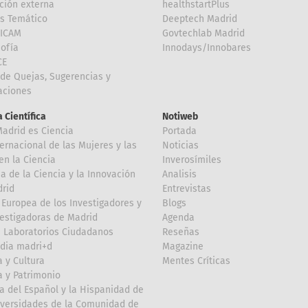
ción externa
healthstartPlus
is Temático
Deeptech Madrid
FICAM
Govtechlab Madrid
Sofía
Innodays/Innobares
CE
de Quejas, Sugerencias y
taciones
 Científica
Notiweb
Madrid es Ciencia
Portada
ternacional de las Mujeres y las
Noticias
en la Ciencia
Inverosímiles
 de la Ciencia y la Innovación
Analisis
rid
Entrevistas
Europea de los Investigadores y
Blogs
vestigadoras de Madrid
Agenda
 Laboratorios Ciudadanos
Reseñas
dia madri+d
Magazine
a y Cultura
Mentes Críticas
a y Patrimonio
a del Español y la Hispanidad de
iversidades de la Comunidad de