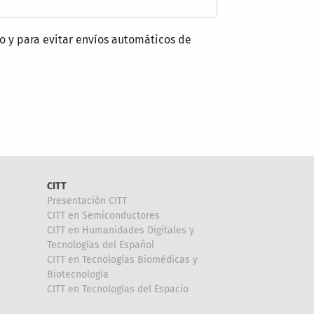
o y para evitar envíos automáticos de
CITT
Presentación CITT
CITT en Semiconductores
CITT en Humanidades Digitales y
Tecnologías del Español
CITT en Tecnologías Biomédicas y
Biotecnología
CITT en Tecnologías del Espacio