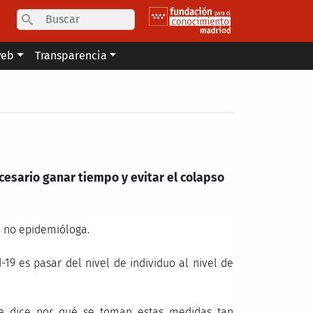
Search
web
Transparencia
ecesario ganar tiempo y evitar el colapso
o no epidemióloga.
-19 es pasar del nivel de individuo al nivel de
e dice por qué se toman estas medidas tan