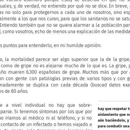
tuales, y, de verdad, no entiendo por qué no se dice. En breve
s no solo para protegernos a cada uno de nosotros, sino esp
almente a los que nos curan, para que los sanitarios no se s
 Entiendo también que no se quiera alarmar a la población p
í, como vosotros, echo de menos una explicación de las medidas
s puntos para entenderlo, en mi humilde opinión:
o, la mortalidad parece ser algo superior que la de la grip
 como de gripe no es alejarse mucho de lo que es. La gripe, 
ño mueren 6.300 españoles de gripe. Muchos más que por ac
ón con gente con patologías previas de varios tipos y con
madamente se duplica con cada década (buscad datos exact
s de 80 años.
ue a nivel individual no hay que sobre-
hay que respetar 
parse. Si tenemos síntomas por los que por
aislamiento que n
no iríamos al médico ni al teléfono, y si no
aún haciéndolo, y
contacto de un infectado o hemos viajado a
para combatir una