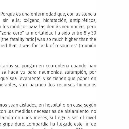
e. Porque es una enfermedad que, con asistencia
ella: oxígeno, hidratación, antipiréticos,
saben los médicos para las demás neumonías, pero
a "zona cero" la mortalidad ha sido entre 8 y 30
the fatality ratio] was so much higher than the
ied that it was for lack of resources" (reunión
anitarios se pongan en cuarentena cuando han
o se hace ya para neumonías, sarampión, por
unque sea levemente, y se tienen que poner en
nerables, van bajando los recursos humanos
mos sean aislados, en hospital o en casa según
 con las medidas necesarias de aislamiento, no
lación en unos meses, si llega a ser el nivel
de gripe duro. Lombardía ha llegado este fin de