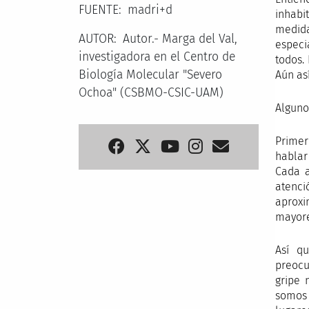
FUENTE
madri+d
inhabi
medida
AUTOR
Autor.- Marga del Val,
especi
investigadora en el Centro de
todos.
Biología Molecular "Severo
Aún as
Ochoa" (CSBMO-CSIC-UAM)
Alguno
Primer
hablar
Cada a
atenci
aproxi
mayore
Así q
preocu
gripe 
somos 