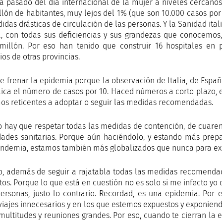
 pasado del día internacional de la mujer a niveles cercanos
llón de habitantes, muy lejos del 1% (que son 10.000 casos por
idas drásticas de circulación de las personas. Y la Sanidad ita
a, con todas sus deficiencias y sus grandezas que conocemo
millón. Por eso han tenido que construir 16 hospitales en
ios de otras provincias.
e frenar la epidemia porque la observación de Italia, de Espa
lica el número de casos por 10. Haced números a corto plazo, 
os reticentes a adoptar o seguir las medidas recomendadas.
o hay que respetar todas las medidas de contención, de cuare
dades sanitarias. Porque aún haciéndolo, y estando más prep
ndemia, estamos también más globalizados que nunca para ex
o, además de seguir a rajatabla todas las medidas recomendad
os. Porque lo que está en cuestión no es solo si me infecto yo o
personas, justo lo contrario. Recordad, es una epidemia. Por e
 viajes innecesarios y en los que estemos expuestos y exponien
 multitudes y reuniones grandes. Por eso, cuando te cierran l