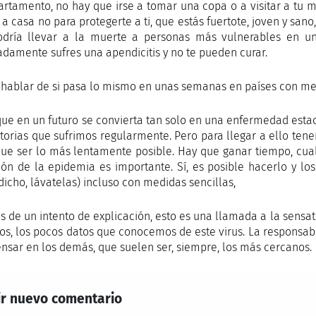
artamento, no hay que irse a tomar una copa o a visitar a tu
 a casa no para protegerte a ti, que estás fuertote, joven y san
dría llevar a la muerte a personas más vulnerables en un 
adamente sufres una apendicitis y no te pueden curar.
 hablar de si pasa lo mismo en unas semanas en países con me
que en un futuro se convierta tan solo en una enfermedad estac
atorias que sufrimos regularmente. Pero para llegar a ello ten
que ser lo más lentamente posible. Hay que ganar tiempo, cualq
ión de la epidemia es importante. Sí, es posible hacerlo y l
dicho, lávatelas) incluso con medidas sencillas,
 de un intento de explicación, esto es una llamada a la sensat
tos, los pocos datos que conocemos de este virus. La responsabi
ensar en los demás, que suelen ser, siempre, los más cercanos.
r nuevo comentario