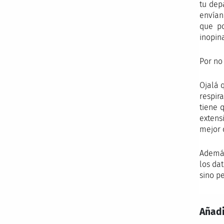
tu dep
envían
que po
inopin
Por no
Ojalá 
respir
tiene 
extens
mejor 
Además
los da
sino p
Añadi