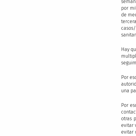
semana
por mi
de med
tercer
casos/
sanitar
Hay qu
multip
seguim
Por es
autori
una pa
Por es
contact
otras 
evitar
evitar