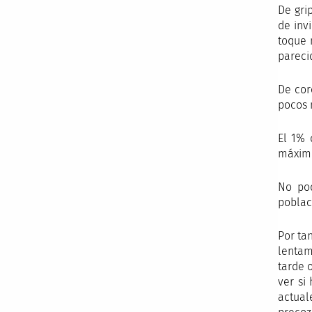
De gri
de inv
toque 
pareci
De cor
pocos 
El 1% 
máximo
No pod
poblac
Por ta
lentam
tarde 
ver si
actual