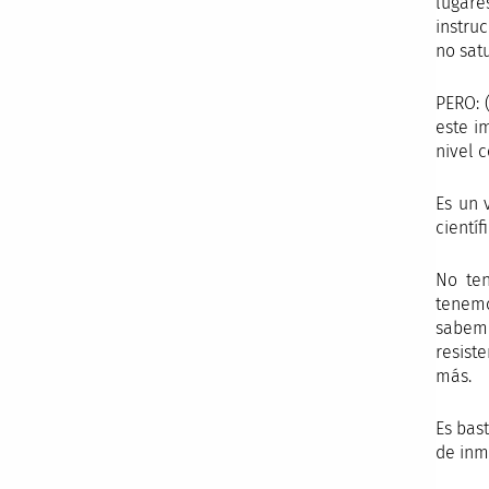
lugare
instru
no sat
PERO: 
este i
nivel c
Es un 
cientí
No ten
tenemo
sabemo
resist
más.
Es bas
de inm