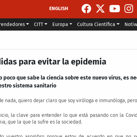
ENGLISH
rendedores
CITT
Europa
Cultura Científica
Noti
idas para evitar la epidemia
o poco que sabe la ciencia sobre este nuevo virus, es n
estro sistema sanitario
de nada, quiero dejar claro que soy viróloga e inmunóloga, per
uicio, la clave para entender lo que está pasando con la Covid
ia, que la que la sufre es la sociedad.
ndo vuestro asombro porque estoy de acuerdo en que no s