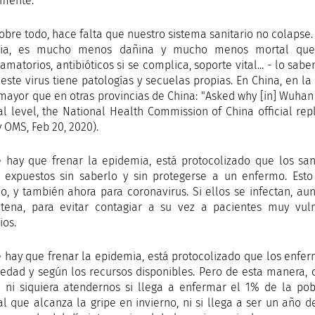
mente.
sobre todo, hace falta que nuestro sistema sanitario no colaps
ria, es mucho menos dañina y mucho menos mortal que sin 
flamatorios, antibióticos si se complica, soporte vital... - lo 
 este virus tiene patologías y secuelas propias. En China, en l
mayor que en otras provincias de China: "Asked why [in] Wuhan [
al level, the National Health Commission of China official repl
 OMS, Feb 20, 2020).
 hay que frenar la epidemia, está protocolizado que los s
 expuestos sin saberlo y sin protegerse a un enfermo. Est
o, y también ahora para coronavirus. Si ellos se infectan, a
tena, para evitar contagiar a su vez a pacientes muy vul
ios.
 hay que frenar la epidemia, está protocolizado que los enfer
vedad y según los recursos disponibles. Pero de esta manera,
 ni siquiera atendernos si llega a enfermar el 1% de la pob
al que alcanza la gripe en invierno, ni si llega a ser un año 