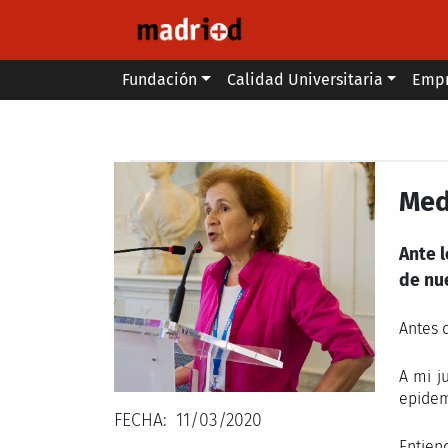
Pasar al contenido principal
Main menu
Fundación
Calidad Universitaria
Emp
Secondary breadcrumb
Med
Ante l
de nu
Antes 
A mi j
epidem
FECHA
11/03/2020
Entie