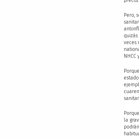
precoz
Pero, 
sanita
antiin
quizás
veces 
nation
NHCC y
Porque
estado
ejempl
cuaren
sanitar
Porque
la gra
podrán
habitu