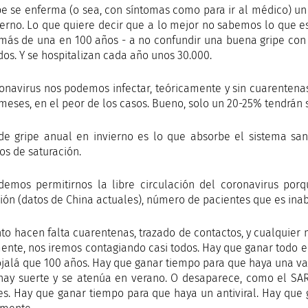
pe se enferma (o sea, con síntomas como para ir al médico) u
ierno. Lo que quiere decir que a lo mejor no sabemos lo que e
más de una en 100 años - a no confundir una buena gripe con
dos. Y se hospitalizan cada año unos 30.000.
onavirus nos podemos infectar, teóricamente y sin cuarentena
meses, en el peor de los casos. Bueno, solo un 20-25% tendrán s
de gripe anual en invierno es lo que absorbe el sistema san
s de saturación.
emos permitirnos la libre circulación del coronavirus porq
ión (datos de China actuales), número de pacientes que es inabs
nto hacen falta cuarentenas, trazado de contactos, y cualquier 
ente, nos iremos contagiando casi todos. Hay que ganar todo el
ojalá que 100 años. Hay que ganar tiempo para que haya una v
 hay suerte y se atenúa en verano. O desaparece, como el SA
es. Hay que ganar tiempo para que haya un antiviral. Hay que