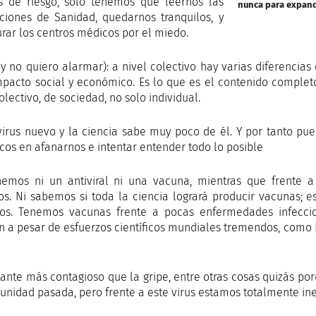
s de riesgo, solo tenemos que leernos las
nunca para expand
cciones de Sanidad, quedarnos tranquilos, y
urar los centros médicos por el miedo.
(y no quiero alarmar): a nivel colectivo hay varias diferencias
mpacto social y económico. Es lo que es el contenido complet
olectivo, de sociedad, no solo individual.
virus nuevo y la ciencia sabe muy poco de él. Y por tanto p
ficos en afanarnos e intentar entender todo lo posible
emos ni un antiviral ni una vacuna, mientras que frente a
s. Ni sabemos si toda la ciencia logrará producir vacunas; e
s. Tenemos vacunas frente a pocas enfermedades infeccios
en a pesar de esfuerzos científicos mundiales tremendos, como 
tante más contagioso que la gripe, entre otras cosas quizás po
unidad pasada, pero frente a este virus estamos totalmente ine