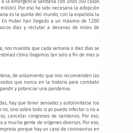
 a la emergencia sanitaria con unos 350 casos
 millón). Por eso ha sido necesaria la adopción
liana es la quinta del mundo, con la española la
s, En Hubei han llegado a un máximo de 1.200
 pocos días y reclutar a decenas de miles de
ña, nos muestra que cada semana o diez días se
estimad cómo llegamos tan solo a fin de mes si
ntena, de aislamiento que nos recomienden las
arados que nunca en la historia para combatir
pandir y potenciar una pandemia.
as, hay que tener sensatez y autolimitarse los
 no, sino sobre todo si yo puedo infectar o no a
so, cancelar congresos de sanitarios. Por eso,
do a mucha gente de orígenes diversos. Por eso,
a empresa porque hay un caso de coronavirus en