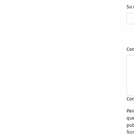
Su
Co
Con
Par
que
pub
Nor