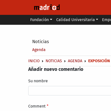
Pasar al contenido principal
Main menu
Fundación
Calidad Universitaria
Emp
Secondary breadcrumb
Noticias
Agenda
Sobrescribir enlaces de ayuda a 
INICIO
NOTICIAS
AGENDA
EXPOSICIÓN 
Añadir nuevo comentario
Su nombre
Comment