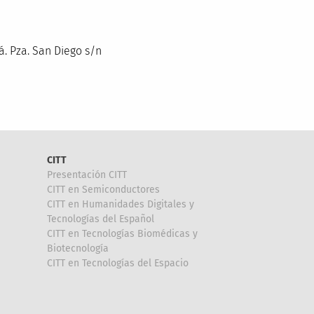
á. Pza. San Diego s/n
CITT
Presentación CITT
CITT en Semiconductores
CITT en Humanidades Digitales y
Tecnologías del Español
CITT en Tecnologías Biomédicas y
Biotecnología
CITT en Tecnologías del Espacio