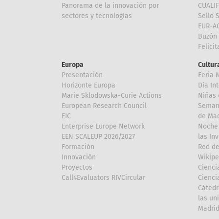
Panorama de la innovación por
CUALI
sectores y tecnologías
Sello 
EUR-A
Buzón 
Felici
Europa
Cultura
Presentación
Feria 
Horizonte Europa
Día In
Marie Sklodowska-Curie Actions
Niñas 
European Research Council
Semana
EIC
de Mad
Enterprise Europe Network
Noche 
EEN SCALEUP 2026/2027
las In
Formación
Red de
Innovación
Wikipe
Proyectos
Cienci
Call4Evaluators RIVCircular
Cienci
Cátedr
las un
Madri