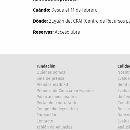
Cuándo:
Desde el 11 de febrero
Dónde:
Zaguán del CRAI (Centro de Recursos par
Reservas:
Acceso libre
Fundación
Calida
Quiénes somos
Nosot
Sala de prensa
Evalua
Premios madri+d
de títu
Premios de Ciencia en Español
Evalua
Publicaciones madri+d
de Cen
Portal del contratante
Comité
Compendio legislativo
Buscad
Formación
Banco 
Contacto
Evalua
Tablón de Anuncios
Anális