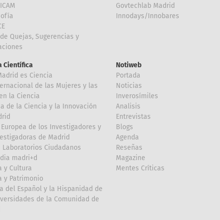
FICAM
Govtechlab Madrid
Sofía
Innodays/Innobares
CE
de Quejas, Sugerencias y
taciones
 Científica
Notiweb
Madrid es Ciencia
Portada
ternacional de las Mujeres y las
Noticias
en la Ciencia
Inverosímiles
 de la Ciencia y la Innovación
Analisis
rid
Entrevistas
Europea de los Investigadores y
Blogs
vestigadoras de Madrid
Agenda
 Laboratorios Ciudadanos
Reseñas
dia madri+d
Magazine
a y Cultura
Mentes Críticas
a y Patrimonio
a del Español y la Hispanidad de
iversidades de la Comunidad de
d