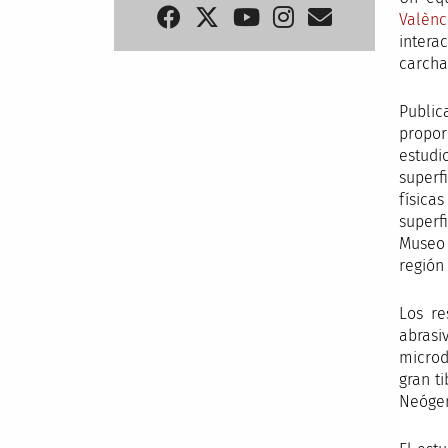
Valènc
intera
carchar
Public
propor
estudi
superf
física
superf
Museo 
región 
Los re
abrasi
microd
gran t
Neóge