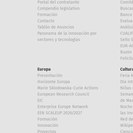
Portal del contratante
Comité
Compendio legislativo
Buscad
Formación
Banco 
Contacto
Evalua
Tablón de Anuncios
Anális
Panorama de la innovación por
CUALI
sectores y tecnologías
Sello 
EUR-A
Buzón 
Felici
Europa
Cultura
Presentación
Feria 
Horizonte Europa
Día In
Marie Sklodowska-Curie Actions
Niñas 
European Research Council
Semana
EIC
de Mad
Enterprise Europe Network
Noche 
EEN SCALEUP 2026/2027
las In
Formación
Red de
Innovación
Wikipe
Proyectos
Cienci