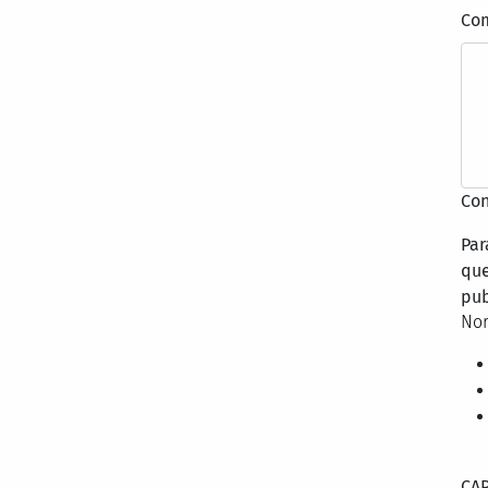
Co
Con
Par
que
pub
Nor
CA