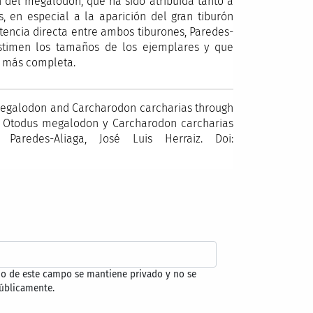
n del megalodón, que ha sido atribuida tanto a
 en especial a la aparición del gran tiburón
tencia directa entre ambos tiburones, Paredes-
estimen los tamaños de los ejemplares y que
n más completa.
 megalodon and Carcharodon carcharias through
 †Otodus megalodon y Carcharodon carcharias
Paredes-Aliaga, José Luis Herraiz. Doi:
do de este campo se mantiene privado y no se
úblicamente.