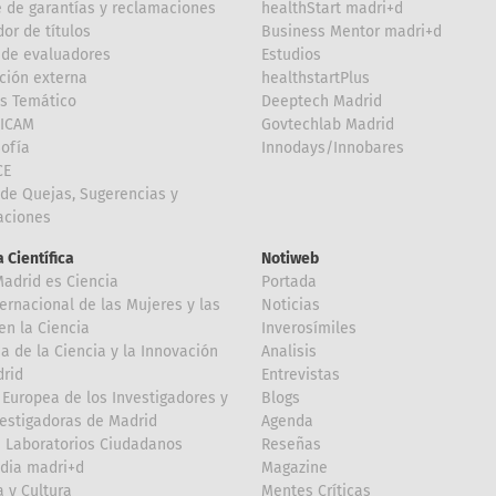
 de garantías y reclamaciones
healthStart madri+d
or de títulos
Business Mentor madri+d
de evaluadores
Estudios
ción externa
healthstartPlus
is Temático
Deeptech Madrid
FICAM
Govtechlab Madrid
Sofía
Innodays/Innobares
CE
de Quejas, Sugerencias y
taciones
 Científica
Notiweb
Madrid es Ciencia
Portada
ternacional de las Mujeres y las
Noticias
en la Ciencia
Inverosímiles
 de la Ciencia y la Innovación
Analisis
rid
Entrevistas
Europea de los Investigadores y
Blogs
vestigadoras de Madrid
Agenda
 Laboratorios Ciudadanos
Reseñas
dia madri+d
Magazine
a y Cultura
Mentes Críticas