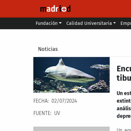
Pasar al contenido principal
Main menu
Fundación
Calidad Universitaria
Emp
Secondary breadcrumb
Noticias
Enc
tib
Un est
FECHA
02/07/2024
extint
anális
FUENTE
UV
depre
Un equ