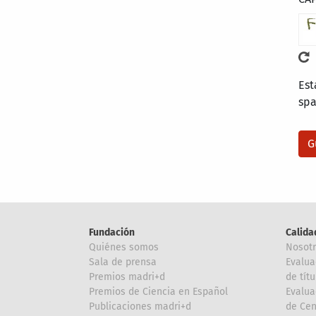
Est
sp
Fundación
Calida
Quiénes somos
Nosot
Sala de prensa
Evalua
Premios madri+d
de títu
Premios de Ciencia en Español
Evalua
Publicaciones madri+d
de Cen