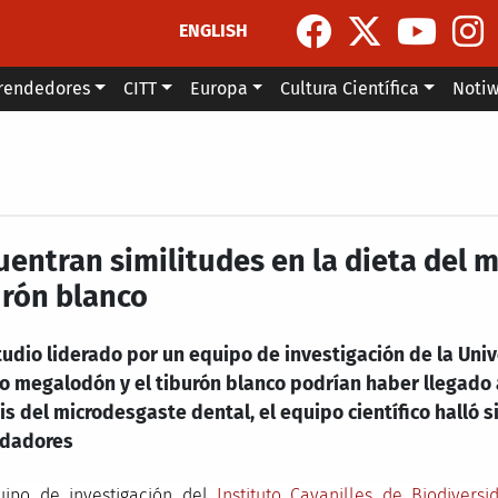
ENGLISH
rendedores
CITT
Europa
Cultura Científica
Noti
uentran similitudes en la dieta del 
urón blanco
udio liderado por un equipo de investigación de la Univ
o megalodón y el tiburón blanco podrían haber llegado a
is del microdesgaste dental, el equipo científico halló s
dadores
ipo de investigación del
Instituto Cavanilles de Biodiversi