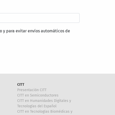
o y para evitar envíos automáticos de
CITT
Presentación CITT
CITT en Semiconductores
CITT en Humanidades Digitales y
Tecnologías del Español
CITT en Tecnologías Biomédicas y