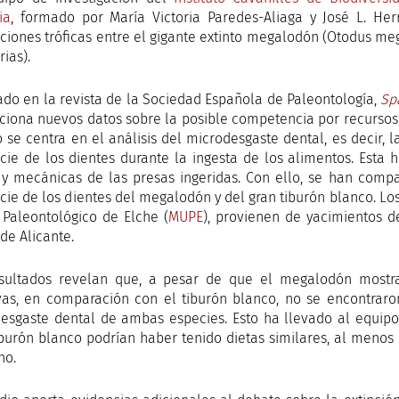
ia
, formado por María Victoria Paredes-Aliaga y José L. Her
cciones tróficas entre el gigante extinto megalodón (Otodus me
ias).
ado en la revista de la Sociedad Española de Paleontología,
Sp
ciona nuevos datos sobre la posible competencia por recursos 
o se centra en el análisis del microdesgaste dental, es decir,
icie de los dientes durante la ingesta de los alimentos. Esta 
s y mecánicas de las presas ingeridas. Con ello, se han com
icie de los dientes del megalodón y del gran tiburón blanco. Los
Paleontológico de Elche (
MUPE
), provienen de yacimientos d
de Alicante.
sultados revelan que, a pesar de que el megalodón mostra
vas, en comparación con el tiburón blanco, no se encontraron
esgaste dental de ambas especies. Esto ha llevado al equipo
iburón blanco podrían haber tenido dietas similares, al meno
no.