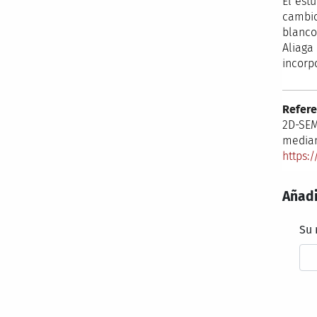
El est
cambio
blanco
Aliaga
incorp
Refere
2D-SEM
media
https:/
Añadi
Su