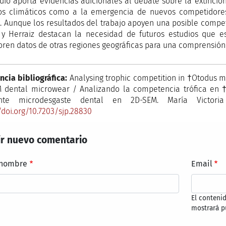
udio aporta evidencias adicionales al debate sobre la extinció
s climáticos como a la emergencia de nuevos competidores,
. Aunque los resultados del trabajo apoyen una posible compe
 y Herraiz destacan la necesidad de futuros estudios que 
oren datos de otras regiones geográficas para una comprensió
ncia bibliográfica:
Analysing trophic competition in †Otodus
 dental microwear / Analizando la competencia trófica en
nte microdesgaste dental en 2D-SEM. María Victoria 
/doi.org/10.7203/sjp.28830
r nuevo comentario
 nombre
Email
El conteni
mostrará p