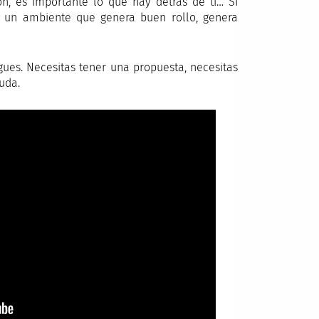
n, es importante lo que hay detrás de ti… Si
 un ambiente que genera buen rollo, genera
gues. Necesitas tener una propuesta, necesitas
yuda.