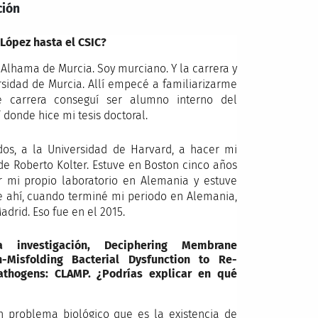
ción
López hasta el CSIC?
Alhama de Murcia. Soy murciano. Y la carrera y
ersidad de Murcia. Allí empecé a familiarizarme
e carrera conseguí ser alumno interno del
donde hice mi tesis doctoral.
os, a la Universidad de Harvard, a hacer mi
 de Roberto Kolter. Estuve en Boston cinco años
 mi propio laboratorio en Alemania y estuve
 de ahí, cuando terminé mi periodo en Alemania,
adrid. Eso fue en el 2015.
nvestigación, Deciphering Membrane
n-Misfolding Bacterial Dysfunction to Re-
Pathogens: CLAMP. ¿Podrías explicar en qué
 problema biológico que es la existencia de