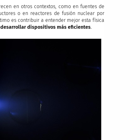
cen en otros contextos, como en fuentes de
ctores o en reactores de fusión nuclear por
timo es contribuir a entender mejor esta física
a desarrollar dispositivos más eficientes
.