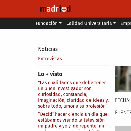
Pasar al contenido principal
Main menu
Fundación
Calidad Universitaria
Emp
Secondary breadcrumb
Noticias
Entrevistas
Lo + visto
"Las cualidades que debe tener
un buen investigador son:
curiosidad, constancia,
imaginación, claridad de ideas y,
FECHA
sobre todo, amor a su profesión"
FUENT
“Decidí hacer ciencia un día que
estábamos viendo la televisión
mi padre y yo y, de repente, mi