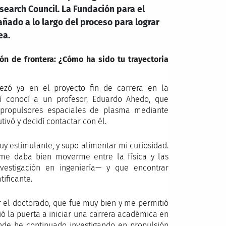
earch Council. La Fundación para el
ado a lo largo del proceso para lograr
ea.
ión de frontera: ¿Cómo ha sido tu trayectoria
ezó ya en el proyecto fin de carrera en la
lí conocí a un profesor, Eduardo Ahedo, que
 propulsores espaciales de plasma mediante
ivó y decidí contactar con él.
y estimulante, y supo alimentar mi curiosidad.
me daba bien moverme entre la física y las
vestigación en ingeniería— y que encontrar
ificante.
er el doctorado, que fue muy bien y me permitió
ió la puerta a iniciar una carrera académica en
onde he continuado investigando en propulsión