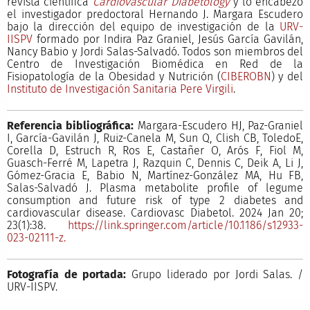
revista científica
Cardiovascular Diabetology
y lo encabezó
el investigador predoctoral Hernando J. Margara Escudero
bajo la dirección del equipo de investigación de la
URV-
IISPV
formado por Indira Paz Graniel, Jesús García Gavilán,
Nancy Babio y Jordi Salas-Salvadó. Todos son miembros del
Centro de Investigación Biomédica en Red de la
Fisiopatología de la Obesidad y Nutrición (
CIBEROBN
) y del
Instituto de Investigación Sanitaria Pere Virgili
.
Referencia bibliográfica:
Margara-Escudero HJ, Paz-Graniel
I, García-Gavilán J, Ruiz-Canela M, Sun Q, Clish CB, ToledoE,
Corella D, Estruch R, Ros E, Castañer O, Arós F, Fiol M,
Guasch-Ferré M, Lapetra J, Razquin C, Dennis C, Deik A, Li J,
Gómez-Gracia E, Babio N, Martínez-González MA, Hu FB,
Salas-Salvadó J. Plasma metabolite profile of legume
consumption and future risk of type 2 diabetes and
cardiovascular disease. Cardiovasc Diabetol. 2024 Jan 20;
23(1):38.
https://link.springer.com/article/10.1186/s12933-
023-02111-z.
Fotografía de portada:
Grupo liderado por Jordi Salas. /
URV-IISPV.