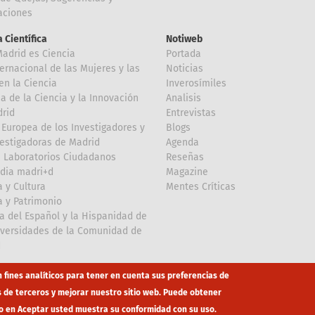
taciones
 Científica
Notiweb
Madrid es Ciencia
Portada
ternacional de las Mujeres y las
Noticias
en la Ciencia
Inverosímiles
 de la Ciencia y la Innovación
Analisis
rid
Entrevistas
Europea de los Investigadores y
Blogs
vestigadoras de Madrid
Agenda
 Laboratorios Ciudadanos
Reseñas
dia madri+d
Magazine
a y Cultura
Mentes Críticas
a y Patrimonio
a del Español y la Hispanidad de
iversidades de la Comunidad de
d
n fines analíticos para tener en cuenta sus preferencias de
s de terceros y mejorar nuestro sitio web. Puede obtener
o en Aceptar usted muestra su conformidad con su uso.