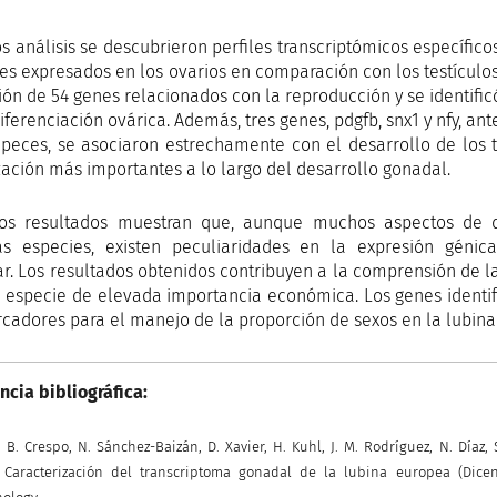
os análisis se descubrieron perfiles transcriptómicos específi
es expresados ​​en los ovarios en comparación con los testículo
ión de 54 genes relacionados con la reproducción y se identi
iferenciación ovárica. Además, tres genes, pdgfb, snx1 y nfy, an
 peces, se asociaron estrechamente con el desarrollo de los te
zación más importantes a lo largo del desarrollo gonadal.
os resultados muestran que, aunque muchos aspectos de di
tas especies, existen peculiaridades en la expresión gén
ar. Los resultados obtenidos contribuyen a la comprensión de l
 especie de elevada importancia económica. Los genes identif
cadores para el manejo de la proporción de sexos en la lubina 
ncia bibliográfica:
, B. Crespo, N. Sánchez-Baizán, D. Xavier, H. Kuhl, J. M. Rodríguez, N. Díaz, 
r. Caracterización del transcriptoma gonadal de la lubina europea (Dice