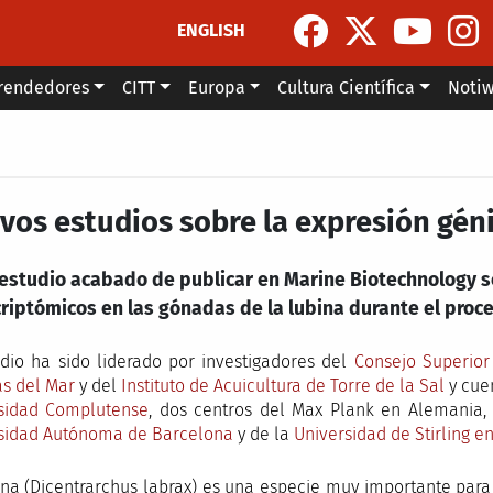
ENGLISH
rendedores
CITT
Europa
Cultura Científica
Noti
vos estudios sobre la expresión géni
 estudio acabado de publicar en Marine Biotechnology s
riptómicos en las gónadas de la lubina durante el proc
udio ha sido liderado por investigadores del
Consejo Superior 
as del Mar
y del
Instituto de Acuicultura de Torre de la Sal
y cuen
sidad Complutense
, dos centros del Max Plank en Alemania,
sidad Autónoma de Barcelona
y de la
Universidad de Stirling e
ina (Dicentrarchus labrax) es una especie muy importante par