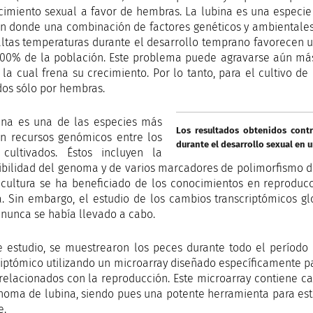
cimiento sexual a favor de hembras. La lubina es una especie
en donde una combinación de factores genéticos y ambientales d
altas temperaturas durante el desarrollo temprano favorecen
100% de la población. Este problema puede agravarse aún m
 la cual frena su crecimiento. Por lo tanto, para el cultivo de
os sólo por hembras.
ina es una de las especies más
Los resultados obtenidos cont
en recursos genómicos entre los
durante el desarrollo sexual en
cultivados. Éstos incluyen la
ibilidad del genoma y de varios marcadores de polimorfismo de
icultura se ha beneficiado de los conocimientos en reprodu
a. Sin embargo, el estudio de los cambios transcriptómicos g
 nunca se había llevado a cabo.
e estudio, se muestrearon los peces durante todo el período 
riptómico utilizando un microarray diseñado específicamente p
relacionados con la reproducción. Este microarray contiene ca
noma de lubina, siendo pues una potente herramienta para est
e.