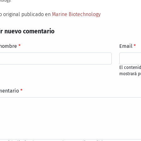
ology.
uo original publicado en
Marine Biotechnology
r nuevo comentario
 nombre
Email
El conteni
mostrará p
mentario