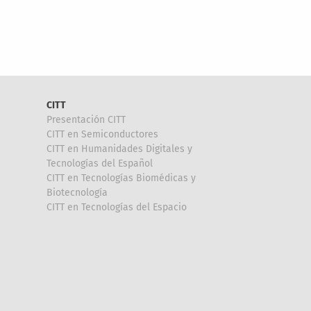
CITT
Presentación CITT
CITT en Semiconductores
CITT en Humanidades Digitales y
Tecnologías del Español
CITT en Tecnologías Biomédicas y
Biotecnología
CITT en Tecnologías del Espacio