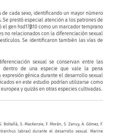
cos de cada sexo, identificando un mayor número
s. Se prestó especial atención a los patrones de
ficó el gen hsd17β10 como un marcador temprano
tes no relacionados con la diferenciación sexual
stículos. Se identificaron también las vías de
ferenciación sexual se conservan entre las
ica dentro de una especie que vale la pena
a expresión génica durante el desarrollo sexual
icados en este estudio podrían utilizarse como
europea y quizás en otras especies cultivadas.
S. Boltañá, S. MacKenzie, F. Morán, S. Zanuy, A. Gómez, F.
ntrarchus labrax) durante el desarrollo sexual. Marine