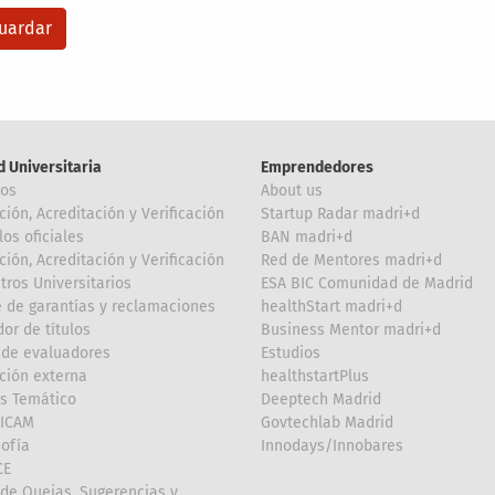
d Universitaria
Emprendedores
ros
About us
ción, Acreditación y Verificación
Startup Radar madri+d
los oficiales
BAN madri+d
ción, Acreditación y Verificación
Red de Mentores madri+d
tros Universitarios
ESA BIC Comunidad de Madrid
 de garantías y reclamaciones
healthStart madri+d
or de títulos
Business Mentor madri+d
de evaluadores
Estudios
ción externa
healthstartPlus
is Temático
Deeptech Madrid
FICAM
Govtechlab Madrid
Sofía
Innodays/Innobares
CE
de Quejas, Sugerencias y