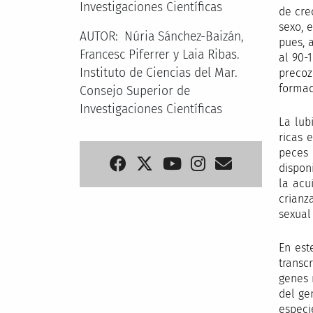
Investigaciones Científicas
de cre
sexo, 
AUTOR
Núria Sánchez-Baizán,
pues, 
Francesc Piferrer y Laia Ribas.
al 90-
Instituto de Ciencias del Mar.
precoz
formad
Consejo Superior de
Investigaciones Científicas
La lub
ricas 
peces 
dispon
la acu
crianz
sexual
En est
transc
genes 
del ge
especi