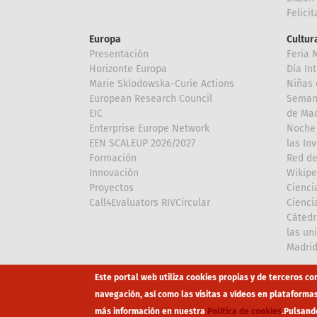
Felici
Europa
Cultura
Presentación
Feria 
Horizonte Europa
Día In
Marie Sklodowska-Curie Actions
Niñas 
European Research Council
Semana
EIC
de Mad
Enterprise Europe Network
Noche 
EEN SCALEUP 2026/2027
las In
Formación
Red de
Innovación
Wikipe
Proyectos
Cienci
Call4Evaluators RIVCircular
Cienci
Cátedr
las un
Madri
Array
Array
Este portal web utiliza cookies propias y de terceros co
navegación, así como las visitas a vídeos en plataforma
más información en nuestra
Política de cookies
.
Pulsand
Footer