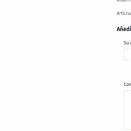
Biotechn
Artícl
Añadi
Su
Co