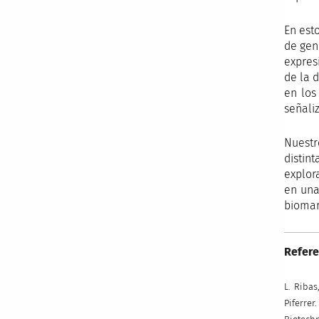
En est
de gen
expres
de la d
en los
señali
Nuestr
distin
explor
en una
biomar
Refere
L. Ribas
Piferre