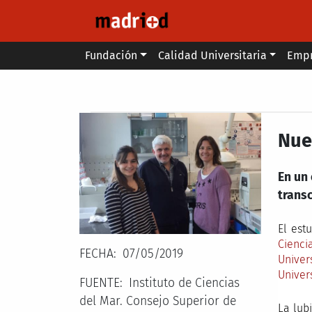
Pasar al contenido principal
Main menu
Fundación
Calidad Universitaria
Emp
Secondary breadcrumb
Nue
En un
transc
El est
Cienci
FECHA
07/05/2019
Univer
Univer
FUENTE
Instituto de Ciencias
del Mar. Consejo Superior de
La lub