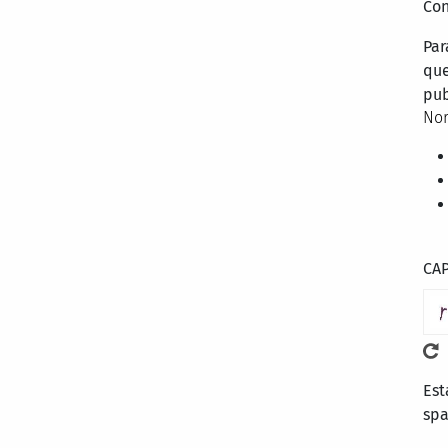
Con
Par
que
pub
Nor
CA
Est
sp