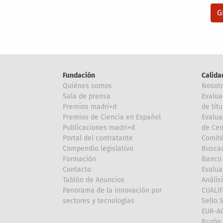
Fundación
Calida
Quiénes somos
Nosot
Sala de prensa
Evalua
Premios madri+d
de títu
Premios de Ciencia en Español
Evalua
Publicaciones madri+d
de Cen
Portal del contratante
Comité
Compendio legislativo
Buscad
Formación
Banco 
Contacto
Evalua
Tablón de Anuncios
Anális
Panorama de la innovación por
CUALI
sectores y tecnologías
Sello 
EUR-A
Buzón 