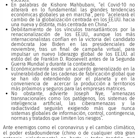
En palabras de Kishore Mahbubani, “el Covid-10 no
alterará en lo fundamental las grandes tendencias
económicas globales ya en marcha”, pero “acelerará el
cambio de la globalización centrada en los EE.UU. hacia
una nueva y distinta, más centrada en China”.
Debilitamiento de los vínculos transatlánticos por la
renacionalización de los EE.UU., aunque los más
internacionalistas confían en la victoria del candidato
demócrata Joe Biden en las presidenciales de
noviembre, tras un final de campaña virtual, para
impulsar un nuevo liderazgo global de los EE.UU. al
estilo del de Franklin D. Roosevelt antes de la Segunda
Guerra Mundial y durante la contienda.
Económicamente existe un acuerdo generalizado en la
vulnerabilidad de las cadenas de fabricación global que
se han ido extendiendo por el planeta y en la
conveniencia de acercar la producción a territorios
más próximos y seguros para las empresas matrices.
No obstante, advierte Joseph Nye, “amenazas
transnacionales como los patógenos, los sistemas de
inteligencia artificial, las ciberamenazas y la
radiactividad seguirán exigiendo más que nunca
sistemas globales de información, control, contingencia,
normas y tratados que limiten los riesgos”.
Ante enemigos como el coronavirus y el cambio climático,
el poder estadounidense (chino o de cualquier otra gran