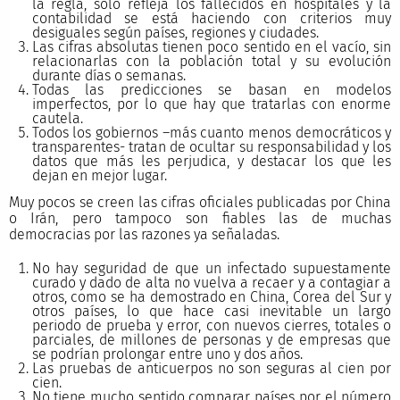
la regla, sólo refleja los fallecidos en hospitales y la
contabilidad se está haciendo con criterios muy
desiguales según países, regiones y ciudades.
Las cifras absolutas tienen poco sentido en el vacío, sin
relacionarlas con la población total y su evolución
durante días o semanas.
Todas las predicciones se basan en modelos
imperfectos, por lo que hay que tratarlas con enorme
cautela.
Todos los gobiernos –más cuanto menos democráticos y
transparentes- tratan de ocultar su responsabilidad y los
datos que más les perjudica, y destacar los que les
dejan en mejor lugar.
Muy pocos se creen las cifras oficiales publicadas por China
o Irán, pero tampoco son fiables las de muchas
democracias por las razones ya señaladas.
No hay seguridad de que un infectado supuestamente
curado y dado de alta no vuelva a recaer y a contagiar a
otros, como se ha demostrado en China, Corea del Sur y
otros países, lo que hace casi inevitable un largo
periodo de prueba y error, con nuevos cierres, totales o
parciales, de millones de personas y de empresas que
se podrían prolongar entre uno y dos años.
Las pruebas de anticuerpos no son seguras al cien por
cien.
No tiene mucho sentido comparar países por el número