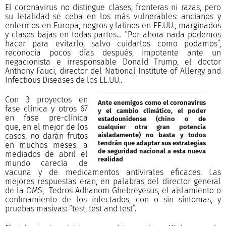
El coronavirus no distingue clases, fronteras ni razas, pero
su letalidad se ceba en los más vulnerables: ancianos y
enfermos en Europa, negros y latinos en EE.UU., marginados
y clases bajas en todas partes… “Por ahora nada podemos
hacer para evitarlo, salvo cuidarlos como podamos”,
reconocía pocos días después, impotente ante un
negacionista e irresponsable Donald Trump, el doctor
Anthony Fauci, director del National Institute of Allergy and
Infectious Diseases de los EE.UU..
Con 3 proyectos en
Ante enemigos como el coronavirus
fase clínica y otros 67
y el cambio climático, el poder
en fase pre-clínica
estadounidense (chino o de
que, en el mejor de los
cualquier otra gran potencia
aisladamente) no basta y todos
casos, no darán frutos
tendrán que adaptar sus estrategias
en muchos meses, a
de seguridad nacional a esta nueva
mediados de abril el
realidad
mundo carecía de
vacuna y de medicamentos antivirales eficaces. Las
mejores respuestas eran, en palabras del director general
de la OMS, Tedros Adhanom Ghebreyesus, el aislamiento o
confinamiento de los infectados, con o sin síntomas, y
pruebas masivas: “test, test and test”.