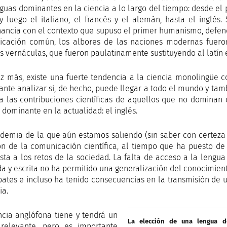
nguas dominantes en la ciencia a lo largo del tiempo: desde el 
y luego el italiano, el francés y el alemán, hasta el inglés
ancia con el contexto que supuso el primer humanismo, defen
cación común, los albores de las naciones modernas fuer
s vernáculas, que fueron paulatinamente sustituyendo al latín e
z más, existe una fuerte tendencia a la ciencia monolingüe c
ante analizar si, de hecho, puede llegar a todo el mundo y t
a las contribuciones científicas de aquellos que no dominan 
 dominante en la actualidad: el inglés.
demia de la que aún estamos saliendo (sin saber con certeza 
ón de la comunicación científica, al tiempo que ha puesto de
sta a los retos de la sociedad. La falta de acceso a la lengua 
a y escrita no ha permitido una generalización del conocimiento
bates e incluso ha tenido consecuencias en la transmisión de u
ia.
ncia anglófona tiene y tendrá un
La elección de una lengua de
relevante, pero es importante