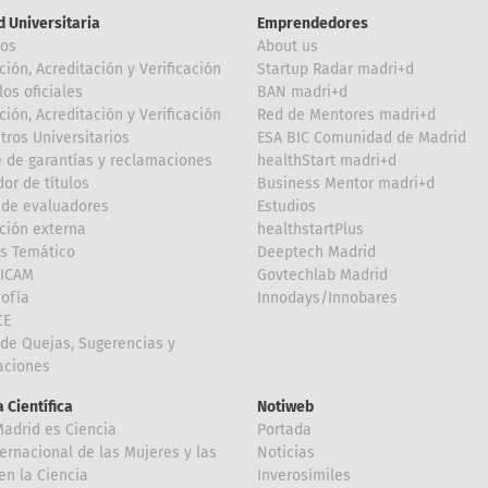
d Universitaria
Emprendedores
ros
About us
ción, Acreditación y Verificación
Startup Radar madri+d
los oficiales
BAN madri+d
ción, Acreditación y Verificación
Red de Mentores madri+d
tros Universitarios
ESA BIC Comunidad de Madrid
 de garantías y reclamaciones
healthStart madri+d
or de títulos
Business Mentor madri+d
de evaluadores
Estudios
ción externa
healthstartPlus
is Temático
Deeptech Madrid
FICAM
Govtechlab Madrid
Sofía
Innodays/Innobares
CE
de Quejas, Sugerencias y
taciones
 Científica
Notiweb
Madrid es Ciencia
Portada
ternacional de las Mujeres y las
Noticias
en la Ciencia
Inverosímiles