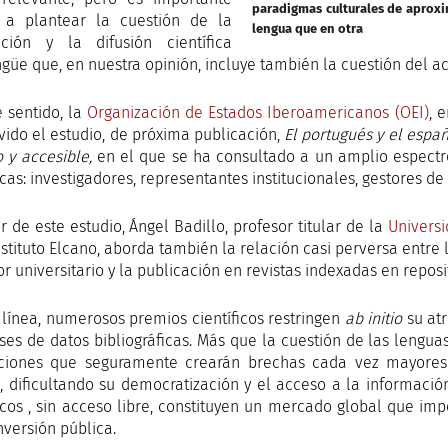
paradigmas culturales de aprox
 a plantear la cuestión de la
lengua que en otra
ción y la difusión científica
ingüe que, en nuestra opinión, incluye también la cuestión del a
e sentido, la
Organización de Estados Iberoamericanos (OEI)
, 
ido el estudio, de próxima publicación,
El portugués y el espa
o y accesible,
en el que se ha consultado a un amplio espectro
icas: investigadores, representantes institucionales, gestores de 
r de este estudio, Ángel Badillo, profesor titular de la
Univers
nstituto Elcano, aborda también la relación casi perversa entre
or universitario y la publicación en revistas indexadas en rep
 línea, numerosos premios científicos restringen
ab initio
su at
ses de datos bibliográficas. Más que la cuestión de las lengua
ciones que seguramente crearán brechas cada vez mayores 
, dificultando su democratización y el acceso a la información
ficos , sin acceso libre, constituyen un mercado global que im
nversión pública.