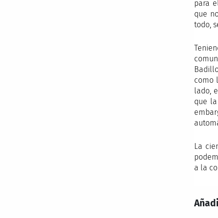
para e
que no
todo, 
Tenien
comuni
Badill
como l
lado, 
que la
embarg
automá
La cie
podemo
a la c
Añadi