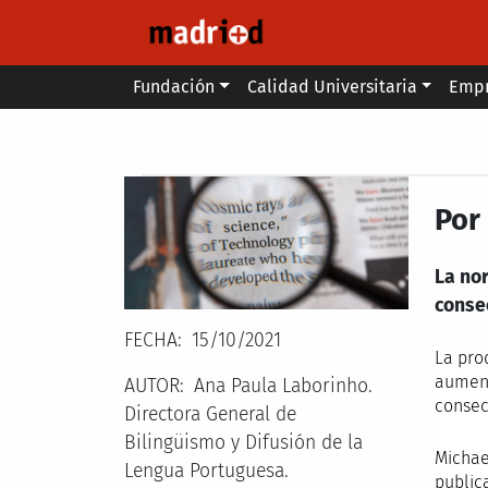
Pasar al contenido principal
Main menu
Fundación
Calidad Universitaria
Emp
Secondary breadcrumb
Por 
La no
conse
FECHA
15/10/2021
La pro
aument
AUTOR
Ana Paula Laborinho.
consec
Directora General de
Bilingüismo y Difusión de la
Michae
Lengua Portuguesa.
public