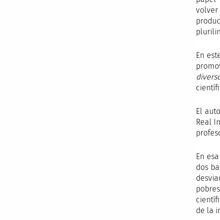
volver
produc
pluril
En est
promov
divers
científ
El auto
Real I
profes
En esa
dos ba
desvia
pobres
cientí
de la i