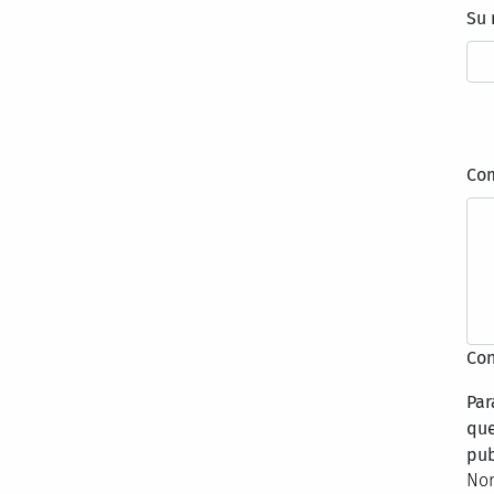
Su
Co
Con
Par
que
pub
Nor