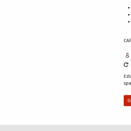
CA
Est
sp