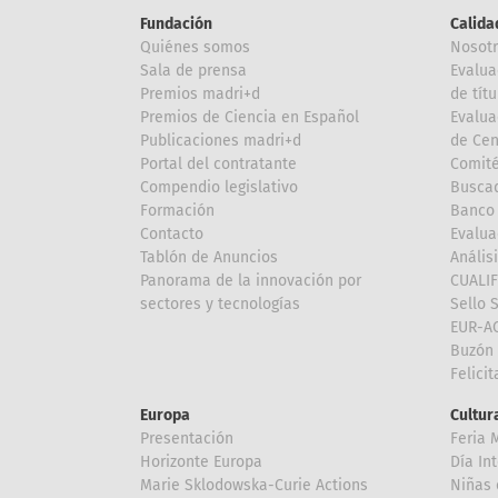
Fundación
Calida
Quiénes somos
Nosot
Sala de prensa
Evalua
Premios madri+d
de títu
Premios de Ciencia en Español
Evalua
Publicaciones madri+d
de Cen
Portal del contratante
Comité
Compendio legislativo
Buscad
Formación
Banco 
Contacto
Evalua
Tablón de Anuncios
Anális
Panorama de la innovación por
CUALI
sectores y tecnologías
Sello 
EUR-A
Buzón 
Felici
Europa
Cultura
Presentación
Feria 
Horizonte Europa
Día In
Marie Sklodowska-Curie Actions
Niñas 