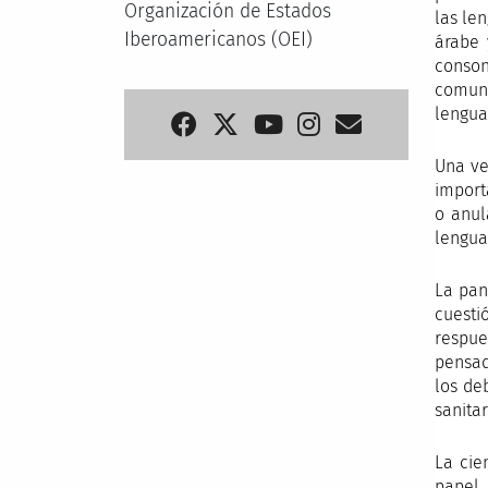
Organización de Estados
las le
Iberoamericanos (OEI)
árabe 
conson
comuni
lengua
Una ve
import
o anul
lengua
La pan
cuesti
respue
pensad
los de
sanitar
La cie
papel 