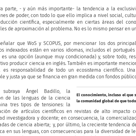
ra parte, - y aún más importante- la tendencia a la exclusiv
ones de poder, con todo lo que ello implica a nivel social, cult
ducción científica, especialmente en ciertas áreas del co
ales de aproximación al problema. No es lo mismo pensar en un
eñalar que WoS y SCOPUS, por mencionar los dos principales 
los indexados están en varios idiomas, incluidos el portugués
 es una opción (aunque muy condicionada) y, sobre todo, res
tivo producir ciencia en inglés. También es importante menci
a es responsabilidad de todo un ecosistema científico. Una 
le y justa ya que se financia en gran medida con fondos público
subraya Ángel Badillo, la
El conocimiento, incluso el que 
ón de las lenguas de la ciencia
la comunidad global de que tod
ina tres tipos de tensiones: la
ación de artículos científicos en revistas de alto impacto 
dad investigadora y docente; en consecuencia, la comercializac
adas de ciencia abierta; y, por último, la creciente tendencia 
fica en sus lenguas, con consecuencias para la diversidad de le