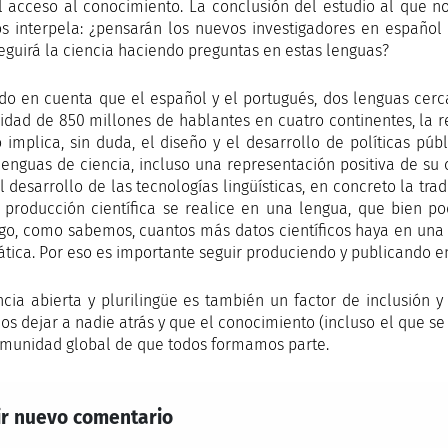
l acceso al conocimiento. La conclusión del estudio al que n
s interpela: ¿pensarán los nuevos investigadores en español
seguirá la ciencia haciendo preguntas en estas lenguas?
do en cuenta que el español y el portugués, dos lenguas ce
dad de 850 millones de hablantes en cuatro continentes, la r
o implica, sin duda, el diseño y el desarrollo de políticas pú
enguas de ciencia, incluso una representación positiva de su 
el desarrollo de las tecnologías lingüísticas, en concreto la t
 producción científica se realice en una lengua, que bien podr
o, como sabemos, cuantos más datos científicos haya en una 
tica. Por eso es importante seguir produciendo y publicando e
ncia abierta y plurilingüe es también un factor de inclusión
s dejar a nadie atrás y que el conocimiento (incluso el que se
omunidad global de que todos formamos parte.
r nuevo comentario