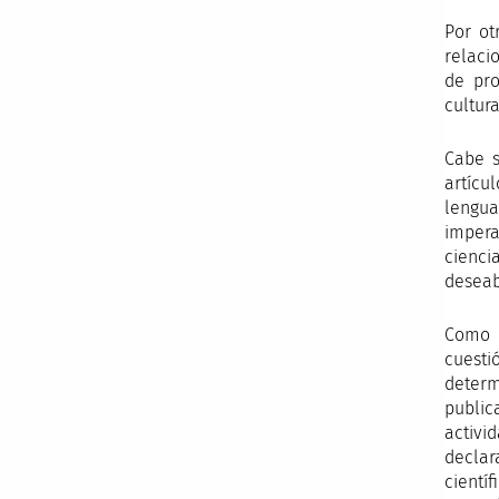
Por ot
relaci
de pro
cultur
Cabe s
artícu
lengua
impera
cienci
deseab
Como 
cuesti
determ
public
activi
declar
cientí