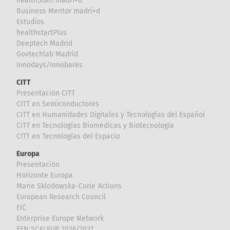
healthStart madri+d
Business Mentor madri+d
Estudios
healthstartPlus
Deeptech Madrid
Govtechlab Madrid
Innodays/Innobares
CITT
Presentación CITT
CITT en Semiconductores
CITT en Humanidades Digitales y Tecnologías del Español
CITT en Tecnologías Biomédicas y Biotecnología
CITT en Tecnologías del Espacio
Europa
Presentación
Horizonte Europa
Marie Sklodowska-Curie Actions
European Research Council
EIC
Enterprise Europe Network
EEN SCALEUP 2026/2027