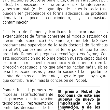
y no excluibles (todos se benefician, o se ven afectados por,
ellos). La consecuencia, que en ausencia de intervención
gubernamental (o de algún tipo de acuerdo social) no
pueden ser gestionados de forma adecuada: se producirá
demasiado poco conocimiento, y demasiada
contaminación.
El mérito de Romer y Nordhaus fue incorporar estas
externalidades de forma coherente al modelo estándar de
crecimiento económico (básicamente, el modelo de Solow,
precisamente supervisor de la tesis doctoral de Nordhaus
en el MIT, curiosamente en el tema por el que ha sido
premiado Romer, el progreso tecnológico endógeno). Con
esta incorporación no sólo mejoraban nuestra capacidad de
explicar el crecimiento económico y de orientarlo en la
dirección adecuada, sino que además hacían más visibles
para los economistas y para la sociedad la importancia
central de estos dos elementos, algo a lo que estoy seguro
que contribuirá aún más la concesión del Nobel.
Romer fue el primero en
El premio Nobel de
modelar satisfactoriamente
Economía de este año
el proceso de innovación
subraya de nuevo la
importancia de la
tecnológica, representando
innovación, y de los
tanto las decisiones de los