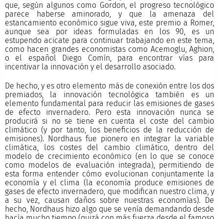
que, según algunos como Gordon, el progreso tecnológico
parece haberse aminorado, y que la amenaza del
estancamiento económico sigue viva, este premio a Romer,
aunque sea por ideas formuladas en los 90, es un
estupendo acicate para continuar trabajando en este tema,
como hacen grandes economistas como Acemoglu, Aghion,
o el español Diego Comín, para encontrar vías para
incentivar la innovación y el desarrollo asociado.
De hecho, y es otro elemento más de conexión entre los dos
premiados, la innovación tecnológica también es un
elemento fundamental para reducir las emisiones de gases
de efecto invernadero. Pero esta innovación nunca se
producirá si no se tiene en cuenta el coste del cambio
climático (y por tanto, los beneficios de la reducción de
emisiones). Nordhaus fue pionero en integrar la variable
climática, los costes del cambio climático, dentro del
modelo de crecimiento económico (en lo que se conoce
como modelos de evaluación integrada), permitiendo de
esta forma entender cómo evolucionan conjuntamente la
economía y el clima (la economía produce emisiones de
gases de efecto invernadero, que modifican nuestro clima, y
a su vez, causan daños sobre nuestras economías). De
hecho, Nordhaus hizo algo que se venía demandando desde
hacía mucho tiempo (quizá con más fuerza desde el famoso