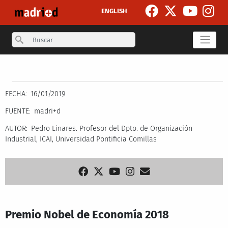
Pasar al contenido principal
ENGLISH
Search
Secondary breadcrumb
FECHA
16/01/2019
FUENTE
madri+d
AUTOR
Pedro Linares. Profesor del Dpto. de Organización
Industrial, ICAI, Universidad Pontificia Comillas
Premio Nobel de Economía 2018