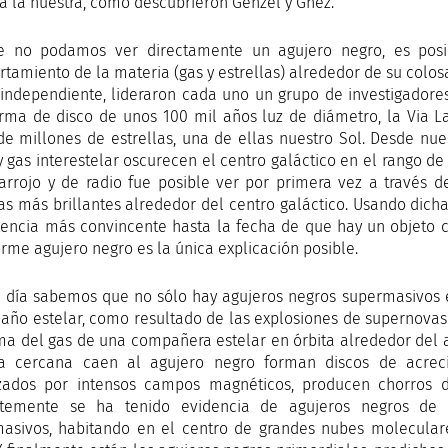
da la nuestra, como descubrieron Genzel y Ghez.
e no podamos ver directamente un agujero negro, es posi
tamiento de la materia (gas y estrellas) alrededor de su colos
independiente, lideraron cada uno un grupo de investigadores
rma de disco de unos 100 mil años luz de diámetro, la Via La
de millones de estrellas, una de ellas nuestro Sol. Desde nu
y gas interestelar oscurecen el centro galáctico en el rango de
rarrojo y de radio fue posible ver por primera vez a través de
las más brillantes alrededor del centro galáctico. Usando dich
dencia más convincente hasta la fecha de que hay un objeto c
rme agujero negro es la única explicación posible.
 día sabemos que no sólo hay agujeros negros supermasivos en
año estelar, como resultado de las explosiones de supernovas 
a del gas de una compañera estelar en órbita alrededor del a
la cercana caen al agujero negro forman discos de acrec
zados por intensos campos magnéticos, producen chorros de
ntemente se ha tenido evidencia de agujeros negros de 
asivos, habitando en el centro de grandes nubes molecular