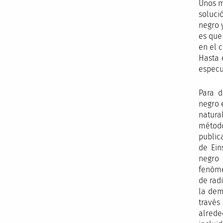
Unos m
soluci
negro 
es que
en el 
Hasta 
especu
Para d
negro 
natura
método
public
de Ein
negro 
fenóme
de rad
la dem
través
alrede