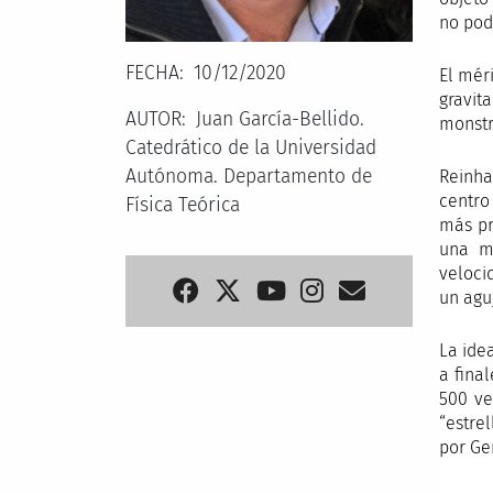
no pod
FECHA
10/12/2020
El mér
gravit
AUTOR
Juan García-Bellido.
monstr
Catedrático de la Universidad
Autónoma. Departamento de
Reinha
centro
Física Teórica
más pr
una ma
veloci
un agu
La ide
a fina
500 ve
“estre
por Ge