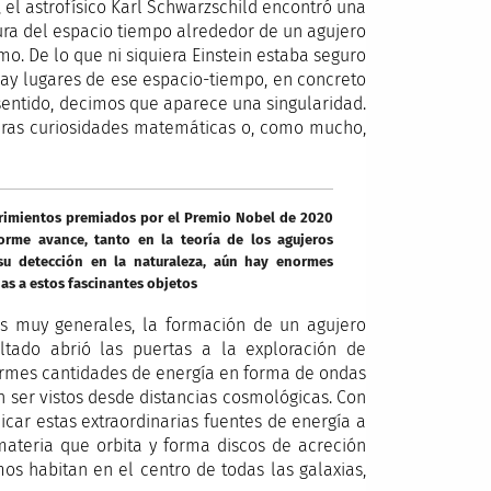
 el astrofísico Karl Schwarzschild encontró una
tura del espacio tiempo alrededor de un agujero
o. De lo que ni siquiera Einstein estaba seguro
 hay lugares de ese espacio-tiempo, en concreto
sentido, decimos que aparece una singularidad.
meras curiosidades matemáticas o, como mucho,
brimientos premiados por el Premio Nobel de 2020
orme avance, tanto en la teoría de los agujeros
u detección en la naturaleza, aún hay enormes
as a estos fascinantes objetos
es muy generales, la formación de un agujero
ultado abrió las puertas a la exploración de
ormes cantidades de energía en forma de ondas
n ser vistos desde distancias cosmológicas. Con
icar estas extraordinarias fuentes de energía a
 materia que orbita y forma discos de acreción
s habitan en el centro de todas las galaxias,