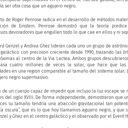
ía ser otra cosa que un agujero negro.
ito de Roger Penrose radica en el desarrollo de métodos matemá
ación de Einstein. Penrose demostró que la teoría predic
uos devoradores que engullen todo lo que cae en ellos y ni siq
rd Genzel y Andrea Ghez lideran cada uno un grupo de astróno
 galáctico con precision creciente desde 1990, trazando las ór
óximas al centro de la Via Lactea. Ambos grupos descubriero
sa cuatro millones de veces la solar, que hace que las 
dades en una region comparable al tamaño del sistema solar. La
jero negro supermasivo.
a de un cuerpo capaz de impedir que incluso la luz escape se 
les del siglo XVIII. De forma independiente, demostraron que 
ces su tamaño tendría una atracción gravitacional tan potent
lla oscura”, que es lo que hoy llamamos agujero negro, y que s
nzel y Ghez en el centro galáctico y el observado por el Event 