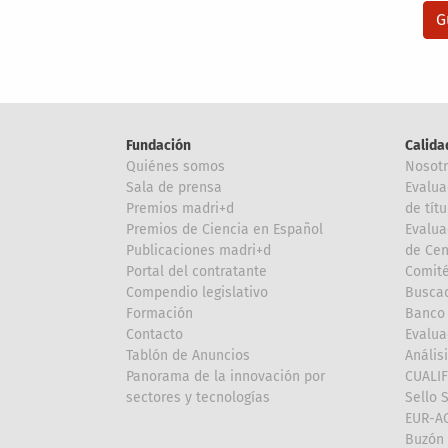
Fundación
Calida
Quiénes somos
Nosot
Sala de prensa
Evalua
Premios madri+d
de títu
Premios de Ciencia en Español
Evalua
Publicaciones madri+d
de Cen
Portal del contratante
Comité
Compendio legislativo
Buscad
Formación
Banco 
Contacto
Evalua
Tablón de Anuncios
Anális
Panorama de la innovación por
CUALI
sectores y tecnologías
Sello 
EUR-A
Buzón 