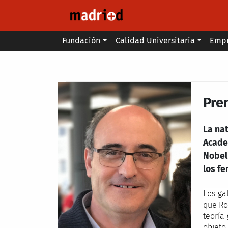
Pasar al contenido principal
Main menu
Fundación
Calidad Universitaria
Emp
Secondary breadcrumb
Pre
La nat
Acade
Nobel
los f
Los ga
que Ro
teoría
objeto