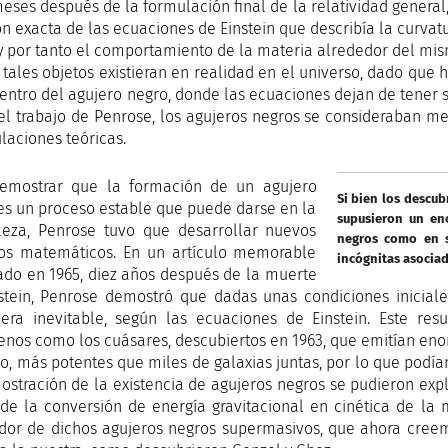
eses después de la formulación final de la relatividad general,
ón exacta de las ecuaciones de Einstein que describía la curva
y por tanto el comportamiento de la materia alrededor del mism
 tales objetos existieran en realidad en el universo, dado que
centro del agujero negro, donde las ecuaciones dejan de tener 
el trabajo de Penrose, los agujeros negros se consideraban 
laciones teóricas.
emostrar que la formación de un agujero
Si bien los descu
es un proceso estable que puede darse en la
supusieron un en
leza, Penrose tuvo que desarrollar nuevos
negros como en s
s matemáticos. En un artículo memorable
incógnitas asociad
ado en 1965, diez años después de la muerte
stein, Penrose demostró que dadas unas condiciones inicial
era inevitable, según las ecuaciones de Einstein. Este res
nos como los cuásares, descubiertos en 1963, que emitían en
io, más potentes que miles de galaxias juntas, por lo que podía
ostración de la existencia de agujeros negros se pudieron expl
 de la conversión de energía gravitacional en cinética de la
dor de dichos agujeros negros supermasivos, que ahora creemo