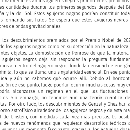
 Y finalmente están los agujeros negros primordiales, predicho
s cantidades durante los primeros segundos después del B
a y la del Sol. Estos agujeros negros podrían constituir tod
as formando sus halos. Se espera que estos agujeros negros 
ores de ondas gravitacionales.
n los descubrimientos premiados por el Premio Nobel de 20
 de los agujeros negros como en su detección en la naturaleza
antes objetos. La demostración de Penrose de que la materia
 agujeros negros deja sin responder la pregunta fundamen
mos al centro del agujero negro, donde la densidad de energía 
nfinita, lo que se llama una singularidad esencial. En ese punto
lida y aún no sabemos qué ocurre allí. Debido al horizon
ación de ese punto, luego podrían ocurrir muchas cosas muy extr
dría alcanzarse un regimen en el que las fluctuaciones 
bles. Sin embargo, no tenemos aún una teoría cuántica d
tas. Por otro lado, los descubrimientos de Genzel y Ghez han 
torno astrofísico alrededor de los agujeros negros y de esta ma
l de Einstein, con medidas cada vez más precisas. Es posi
os de nuevos fenómenos que requieran desarrollos teóricos al
 vivimos un momento fascinante, gracias a los actuales desa