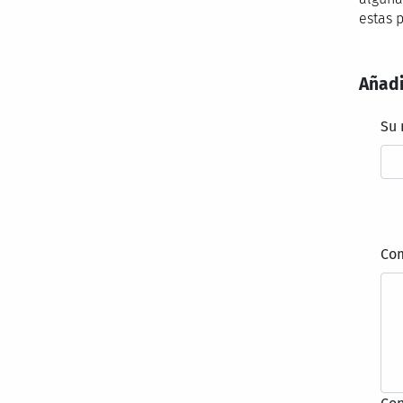
estas 
Añadi
Su
Co