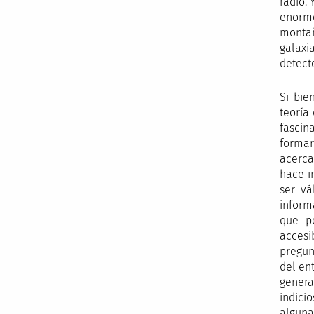
radio.
enorme
montañ
galaxi
detect
Si bie
teoría
fascin
formar
acerca
hace i
ser vá
inform
que po
accesi
pregun
del en
genera
indici
alguna