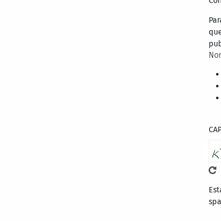
Con
Par
que
pub
Nor
CA
Est
sp