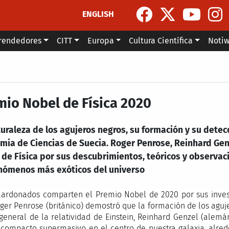
ENGLISH
rendedores
CITT
Europa
Cultura Científica
Noti
mio Nobel de Física 2020
uraleza de los agujeros negros, su formación y su detec
mia de Ciencias de Suecia. Roger Penrose, Reinhard Gen
 de Física por sus descubrimientos, teóricos y observa
enómenos más exóticos del universo
lardonados comparten el Premio Nobel de 2020 por sus invest
ger Penrose (británico) demostró que la formación de los aguj
 general de la relatividad de Einstein, Reinhard Genzel (ale
 compacto supermasivo en el centro de nuestra galaxia, alrede