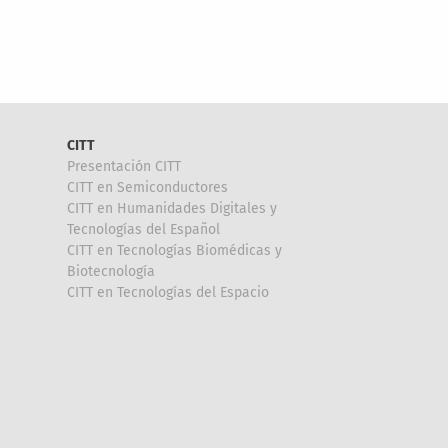
CITT
Presentación CITT
CITT en Semiconductores
CITT en Humanidades Digitales y
Tecnologías del Español
CITT en Tecnologías Biomédicas y
Biotecnología
CITT en Tecnologías del Espacio