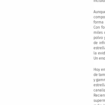
inclui
Aunqu
compor
forma 
Con fo
miles 
polvo 
de inf
estrel
la evi
Un eno
Hoy en
de tam
y gamm
estrel
canali
Recie
superm