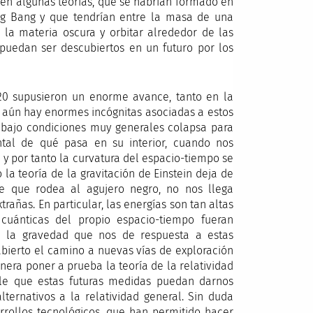
s en algunas teorías, que se habrían formado en
ig Bang y que tendrían entre la masa de una
a la materia oscura y orbitar alrededor de las
puedan ser descubiertos en un futuro por los
20 supusieron un enorme avance, tanto en la
, aún hay enormes incógnitas asociadas a estos
 bajo condiciones muy generales colapsa para
tal de qué pasa en su interior, cuando nos
y por tanto la curvatura del espacio-tiempo se
 la teoría de la gravitación de Einstein deja de
te que rodea al agujero negro, no nos llega
añas. En particular, las energías son tan altas
cuánticas del propio espacio-tiempo fueran
e la gravedad que nos de respuesta a estas
abierto el camino a nuevas vías de exploración
nera poner a prueba la teoría de la relatividad
ble que estas futuras medidas puedan darnos
ternativos a la relatividad general. Sin duda
rrollos tecnológicos, que han permitido hacer