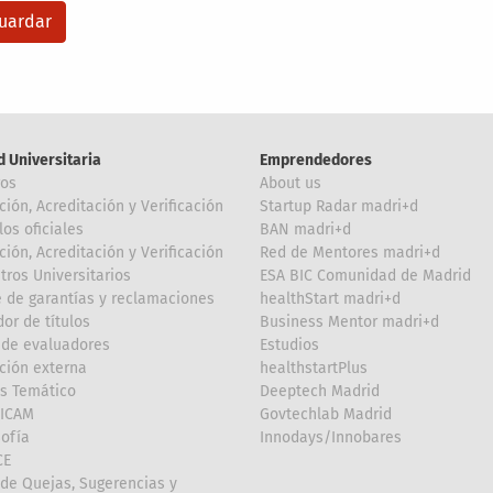
d Universitaria
Emprendedores
ros
About us
ción, Acreditación y Verificación
Startup Radar madri+d
los oficiales
BAN madri+d
ción, Acreditación y Verificación
Red de Mentores madri+d
tros Universitarios
ESA BIC Comunidad de Madrid
 de garantías y reclamaciones
healthStart madri+d
or de títulos
Business Mentor madri+d
de evaluadores
Estudios
ción externa
healthstartPlus
is Temático
Deeptech Madrid
FICAM
Govtechlab Madrid
Sofía
Innodays/Innobares
CE
de Quejas, Sugerencias y