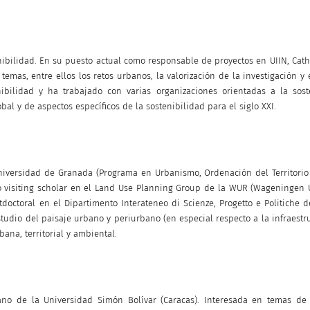
ibilidad. En su puesto actual como responsable de proyectos en UIIN, Cathe
mas, entre ellos los retos urbanos, la valorización de la investigación y 
nibilidad y ha trabajado con varias organizaciones orientadas a la sos
 y de aspectos específicos de la sostenibilidad para el siglo XXI.
niversidad de Granada (Programa en Urbanismo, Ordenación del Territorio
o visiting scholar en el Land Use Planning Group de la WUR (Wageningen U
ctoral en el Dipartimento Interateneo di Scienze, Progetto e Politiche del 
studio del paisaje urbano y periurbano (en especial respecto a la infraestr
bana, territorial y ambiental.
no de la Universidad Simón Bolívar (Caracas). Interesada en temas de 