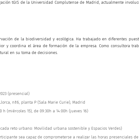
gación tGIS de la Universidad Complutense de Madrid, actualmente involuc
ación de la biodiversidad y ecológica. Ha trabajado en diferentes pues
nior y coordina el área de formación de la empresa. Como consultora t
atural en su toma de decisiones.
2023 (presencial)
Llorca, nª6, planta P (Sala Marie Curie), Madrid
30 h (miércoles 15), de 09:30h a 14:00h (jueves 16)
or cada reto urbano: Movilidad urbana sostenible y Espacios Verdes)
rticipante sea capaz de comprometerse a realizar las horas presenciales de 