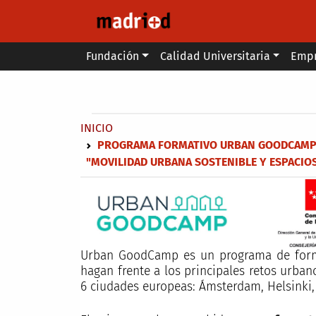
Pasar al contenido principal
Main menu
Fundación
Calidad Universitaria
Emp
Secondary breadcrumb
Sobrescribir enlaces de ayuda a 
INICIO
PROGRAMA FORMATIVO URBAN GOODCAMP: B
"MOVILIDAD URBANA SOSTENIBLE Y ESPACIO
Urban GoodCamp es un programa de formac
hagan frente a los principales retos urba
6 ciudades europeas: Ámsterdam, Helsinki, 