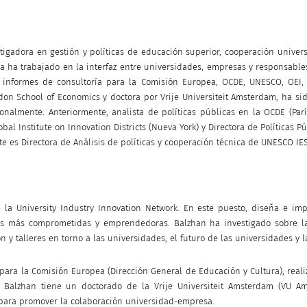
estigadora en gestión y políticas de educación superior, cooperación unive
oria ha trabajado en la interfaz entre universidades, empresas y responsa
 informes de consultoría para la Comisión Europea, OCDE, UNESCO, OEI,
ndon School of Economics y doctora por Vrije Universiteit Amsterdam, ha s
nalmente. Anteriormente, analista de políticas públicas en la OCDE (Parí
obal Institute on Innovation Districts (Nueva York) y Directora de Políticas 
te es Directora de Análisis de políticas y cooperación técnica de UNESCO IE
 de la University Industry Innovation Network. En este puesto, diseña e 
des más comprometidas y emprendedoras. Balzhan ha investigado sobre l
n y talleres en torno a las universidades, el futuro de las universidades y
a para la Comisión Europea (Dirección General de Educación y Cultura), rea
 Balzhan tiene un doctorado de la Vrije Universiteit Amsterdam (VU Am
para promover la colaboración universidad-empresa.