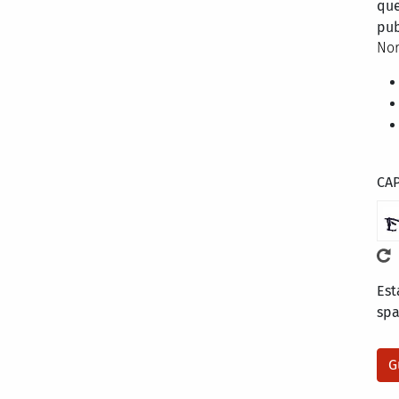
que
pub
Nor
CA
Est
sp