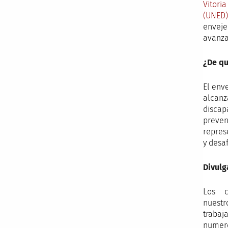
Vitoria
(UNED)
enveje
avanza
¿De qu
El env
alcanza
discap
preven
repres
y desa
Divulg
Los c
nuest
traba
numero