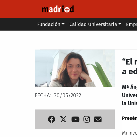
Pasar al contenido principal
Main menu
Fundación
Calidad Universitaria
Emp
Secondary breadcrumb
“El
a e
Mª Áng
FECHA
30/05/2022
Univer
la Uni
Presén
Mi inv