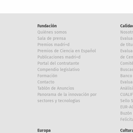
Fundación
Calida
Quiénes somos
Nosot
Sala de prensa
Evalua
Premios madri+d
de títu
Premios de Ciencia en Español
Evalua
Publicaciones madri+d
de Cen
Portal del contratante
Comité
Compendio legislativo
Buscad
Formación
Banco 
Contacto
Evalua
Tablón de Anuncios
Anális
Panorama de la innovación por
CUALI
sectores y tecnologías
Sello 
EUR-A
Buzón 
Felici
Europa
Cultura