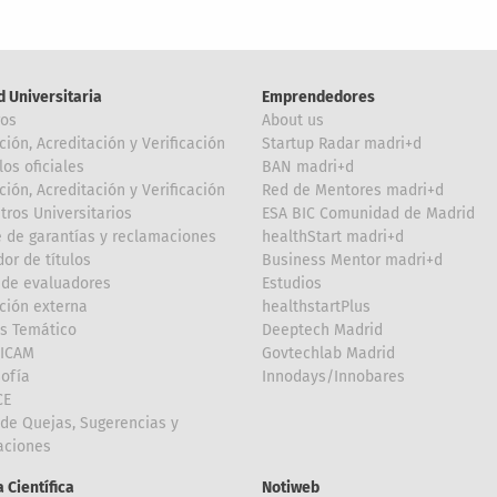
d Universitaria
Emprendedores
ros
About us
ción, Acreditación y Verificación
Startup Radar madri+d
los oficiales
BAN madri+d
ción, Acreditación y Verificación
Red de Mentores madri+d
tros Universitarios
ESA BIC Comunidad de Madrid
 de garantías y reclamaciones
healthStart madri+d
or de títulos
Business Mentor madri+d
de evaluadores
Estudios
ción externa
healthstartPlus
is Temático
Deeptech Madrid
FICAM
Govtechlab Madrid
Sofía
Innodays/Innobares
CE
de Quejas, Sugerencias y
taciones
 Científica
Notiweb