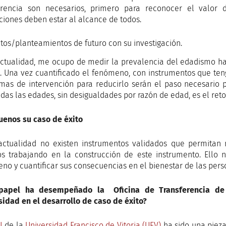
erencia son necesarios, primero para reconocer el valor d
ciones deben estar al alcance de todos.
tos/planteamientos de futuro con su investigación.
actualidad, me ocupo de medir la prevalencia del edadismo h
. Una vez cuantificado el fenómeno, con instrumentos que teng
mas de intervención para reducirlo serán el paso necesario p
odas las edades, sin desigualdades por razón de edad, es el ret
uenos su caso de éxito
actualidad no existen instrumentos validados que permitan
s trabajando en la construcción de este instrumento. Ello n
no y cuantificar sus consecuencias en el bienestar de las per
papel ha desempeñado la Oficina de Transferencia de R
sidad en el desarrollo de caso de éxito?
I
de la
Universidad Francisco de Vitoria (UFV)
ha sido una piez