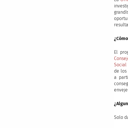
inves
grandí
oportu
resulta
¿Cómo 
El pr
Consej
Social
de los
a part
conseg
enveje
¿Algun
Solo da