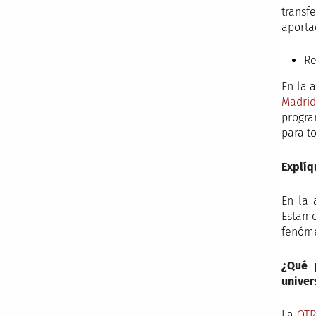
transf
aporta
Re
En la 
Madrid
progra
para t
Explíq
En la 
Estamo
fenóme
¿Qué 
univer
La
OTR