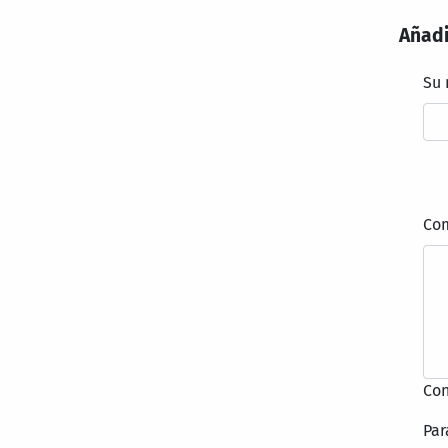
Añadi
Su
Co
Con
Par